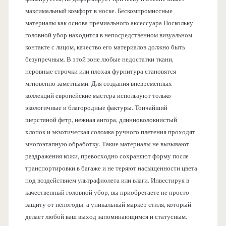
максимальный комфорт в носке. Бескомпромиссные
материалы как основа премиального аксессуара Поскольку
головной убор находится в непосредственном визуальном
контакте с лицом, качество его материалов должно быть
безупречным. В этой зоне любые недостатки ткани,
неровные строчки или плохая фурнитура становятся
мгновенно заметными. Для создания вневременных
коллекций европейские мастера используют только
экологичные и благородные фактуры. Тончайший
шерстяной фетр, нежная ангора, длинноволокнистый
хлопок и экзотическая соломка ручного плетения проходят
многоэтапную обработку. Такие материалы не вызывают
раздражения кожи, превосходно сохраняют форму после
транспортировки в багаже и не теряют насыщенности цвета
под воздействием ультрафиолета или влаги. Инвестируя в
качественный головной убор, вы приобретаете не просто
защиту от непогоды, а уникальный маркер стиля, который
делает любой ваш выход запоминающимся и статусным.