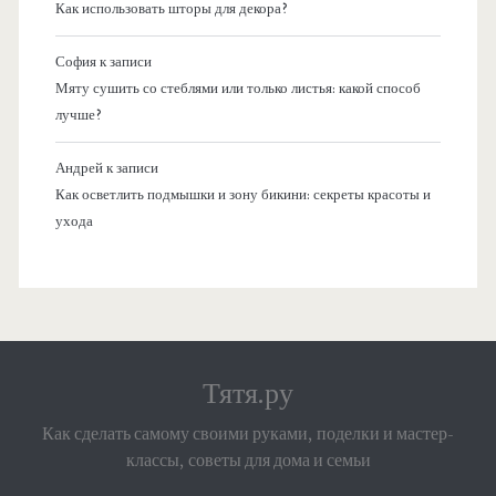
Как использовать шторы для декора?
София
к записи
Мяту сушить со стеблями или только листья: какой способ
лучше?
Андрей
к записи
Как осветлить подмышки и зону бикини: секреты красоты и
ухода
Тятя.ру
Как сделать самому своими руками, поделки и мастер-
классы, советы для дома и семьи