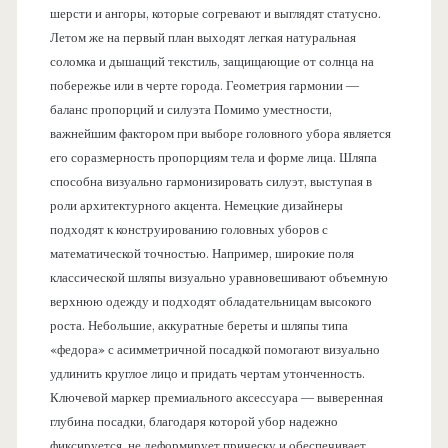
шерсти и ангоры, которые согревают и выглядят статусно.
Летом же на первый план выходят легкая натуральная
соломка и дышащий текстиль, защищающие от солнца на
побережье или в черте города. Геометрия гармонии —
баланс пропорций и силуэта Помимо уместности,
важнейшим фактором при выборе головного убора является
его соразмерность пропорциям тела и форме лица. Шляпа
способна визуально гармонизировать силуэт, выступая в
роли архитектурного акцента. Немецкие дизайнеры
подходят к конструированию головных уборов с
математической точностью. Например, широкие поля
классической шляпы визуально уравновешивают объемную
верхнюю одежду и подходят обладательницам высокого
роста. Небольшие, аккуратные береты и шляпы типа
«федора» с асимметричной посадкой помогают визуально
удлинить круглое лицо и придать чертам утонченность.
Ключевой маркер премиального аксессуара — выверенная
глубина посадки, благодаря которой убор надежно
фиксируется, не деформирует прическу и обеспечивает