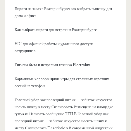
н
Пироги на заказ в Екатеринбурге: как выбрать выпечку для
а
дома и офиса
я
Как выбрать пироги для встречи в Екатеринбурге
б
VDI для офисной работы и удаленного доступа
сотрудников
о
Гигиена быта и исправная техника Electrolux
к
Карманные хорроры яркие игры для страшных коротких
о
сессий на телефон
в
Головной убор как последний штрих — забытое искусство
носить шляпу к месту Скопировать Размещена на площадке
а
tyatya.ru Написать сообщение TITLE Головной убор как
последний штрих — забытое искусство носить шляпу к
я
месту Скопировать Description В современной индустрии