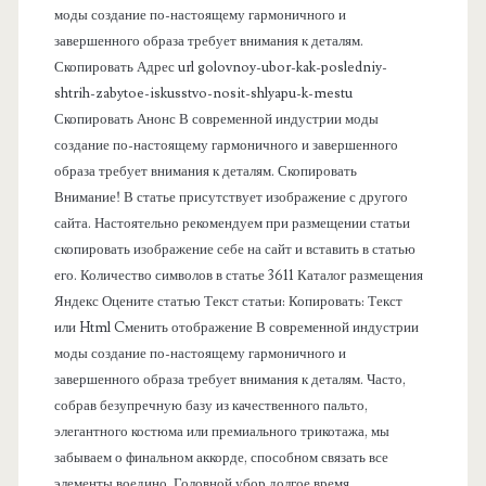
моды создание по-настоящему гармоничного и
п
завершенного образа требует внимания к деталям.
Скопировать Адрес url golovnoy-ubor-kak-posledniy-
а
shtrih-zabytoe-iskusstvo-nosit-shlyapu-k-mestu
Скопировать Анонс В современной индустрии моды
н
создание по-настоящему гармоничного и завершенного
образа требует внимания к деталям. Скопировать
е
Внимание! В статье присутствует изображение с другого
сайта. Настоятельно рекомендуем при размещении статьи
л
скопировать изображение себе на сайт и вставить в статью
его. Количество символов в статье 3611 Каталог размещения
ь
Яндекс Оцените статью Текст статьи: Копировать: Текст
или Html Cменить отображение В современной индустрии
моды создание по-настоящему гармоничного и
завершенного образа требует внимания к деталям. Часто,
собрав безупречную базу из качественного пальто,
элегантного костюма или премиального трикотажа, мы
забываем о финальном аккорде, способном связать все
элементы воедино. Головной убор долгое время