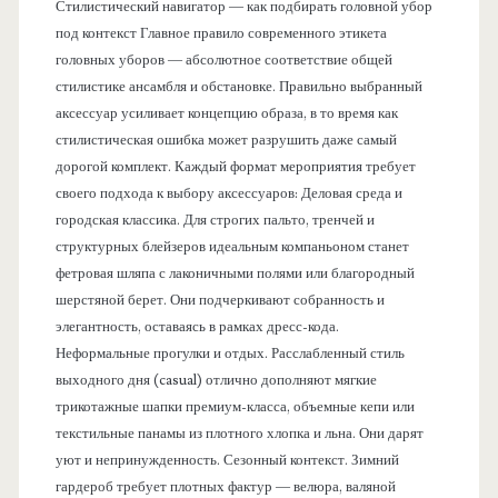
Стилистический навигатор — как подбирать головной убор
под контекст Главное правило современного этикета
головных уборов — абсолютное соответствие общей
стилистике ансамбля и обстановке. Правильно выбранный
аксессуар усиливает концепцию образа, в то время как
стилистическая ошибка может разрушить даже самый
дорогой комплект. Каждый формат мероприятия требует
своего подхода к выбору аксессуаров: Деловая среда и
городская классика. Для строгих пальто, тренчей и
структурных блейзеров идеальным компаньоном станет
фетровая шляпа с лаконичными полями или благородный
шерстяной берет. Они подчеркивают собранность и
элегантность, оставаясь в рамках дресс-кода.
Неформальные прогулки и отдых. Расслабленный стиль
выходного дня (casual) отлично дополняют мягкие
трикотажные шапки премиум-класса, объемные кепи или
текстильные панамы из плотного хлопка и льна. Они дарят
уют и непринужденность. Сезонный контекст. Зимний
гардероб требует плотных фактур — велюра, валяной