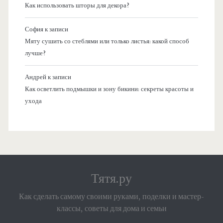
Как использовать шторы для декора?
София
к записи
Мяту сушить со стеблями или только листья: какой способ
лучше?
Андрей
к записи
Как осветлить подмышки и зону бикини: секреты красоты и
ухода
Тятя.ру
Как сделать самому своими руками, поделки и мастер-
классы, советы для дома и семьи