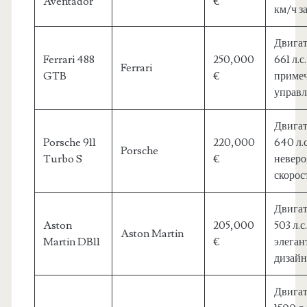
Aventador
€
км/ч за
Двигат
Ferrari 488
250,000
661 л.с.
Ferrari
GTB
€
примеч
управл
Двигат
Porsche 911
220,000
640 л.с
Porsche
Turbo S
€
неверо
скорос
Двигат
Aston
205,000
503 л.с.
Aston Martin
Martin DB11
€
элега
дизайн
Двигат