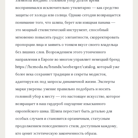
элементы воедино. Головной убор долгое время
воспринимался исключительно утилитарно — как средство
защиты от холода или солнца. Однако сегодня возвращается
понимание того, что шляпа, берет или изящная панама —
это мощный стилистический инструмент, способный
мгновенно повысить градус элегантности, скорректировать
пропорции лица и заявить о тонком вкусе своего владельца
без лишних слов. Возрождением этого утонченного
направления в Европе во многом управляет немецкий бренд
https://hcmoda.ru/brands/seeberger/catalog, который уже
более века сохраняет традиции и секреты модисток,
адаптируя их под запросы динамичной жизни. Эксперты
марки уверены: умение правильно подобрать и носить
головной убор к месту — это настоящее искусство, которое
возвращает в наш гардероб ощущение изысканного
европейского шика. Шляпа перестает быть деталью для
особых случаев и становится органичным, статусным
продолжением повседневного стиля, доступным каждому,
кто ценит эстетическую законченность образа.