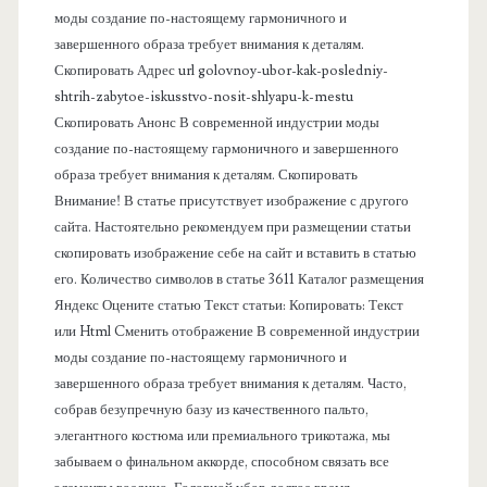
моды создание по-настоящему гармоничного и
п
завершенного образа требует внимания к деталям.
Скопировать Адрес url golovnoy-ubor-kak-posledniy-
а
shtrih-zabytoe-iskusstvo-nosit-shlyapu-k-mestu
Скопировать Анонс В современной индустрии моды
н
создание по-настоящему гармоничного и завершенного
образа требует внимания к деталям. Скопировать
е
Внимание! В статье присутствует изображение с другого
сайта. Настоятельно рекомендуем при размещении статьи
л
скопировать изображение себе на сайт и вставить в статью
его. Количество символов в статье 3611 Каталог размещения
ь
Яндекс Оцените статью Текст статьи: Копировать: Текст
или Html Cменить отображение В современной индустрии
моды создание по-настоящему гармоничного и
завершенного образа требует внимания к деталям. Часто,
собрав безупречную базу из качественного пальто,
элегантного костюма или премиального трикотажа, мы
забываем о финальном аккорде, способном связать все