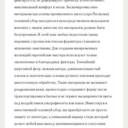
фиксируется, не деформирует прическу и обеспечивает
максимальный комфорт в носке. Бескомпромиссные
материалы как основа премиального аксессуара Поскольку
головной убор находится в непосредственном визуальном
контакте с лицом, качество его материалов должно быть
безупречным. В этой зоне любые недостатки ткани,
неровные строчки или плохая фурнитура становятся
мгновенно заметными. Для создания вневременных
коллекций европейские мастера используют только
экологичные и благородные фактуры. Тончайший
шерстяной фетр, нежная ангора, длинноволокнистый
хлопок и экзотическая соломка ручного плетения проходят
многоэтапную обработку. Такие материалы не вызывают
раздражения кожи, превосходно сохраняют форму после
транспортировки в багаже и не теряют насыщенности цвета
под воздействием ультрафиолета или влаги. Инвестируя в
качественный головной убор, вы приобретаете не просто
защиту от непогоды, а уникальный маркер стиля, который
делает любой ваш выход запоминающимся и статусным.