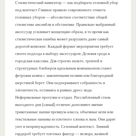
Стилистический навигатор — как подбирать головной убор
под контекст Главное правило современного этикета
головных уборов — абсолютное соответствие общей
стилистике ансамбля и обстановке. Правильно выбранный
аксессуар усиливает концепцию образа, в то время как
стилистическая ошибка может разрушить даже самый
дорогой комплект. Каждый формат мероприятия требует
своего подхода к выбору аксессуаров: Деловая среда и
городская классика. Для строгих пальто, тренчей и
структурных блейзеров идеальным компаньоном станет
фетровая шляпа с лаконичными полями или благородный
шерстяной берет. Они подчеркивают собранность и
элегантность, оставаясь в рамках дресс-кода.
Неформальные прогулки и отдых. Расслабленный стиль
выходного дня (casual) отлично дополняют мягкие
трикотажные шапки премиум-класса, объемные кепи или
текстильные панамы из плотного хлопка и льна. Они дарят
уют и непринужденность. Сезонный контекст. Зимний
гардероб требует плотных фактур — велюра, валяной