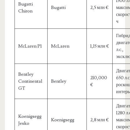
1500 л.
Bugatti
Bugatti
2,5 млн €
максим
Chiron
скорос
ч
Гибри
двигат
McLaren P1
McLaren
1,15 млн €
л.с.,
эксклю
Двигат
Bentley
210,000
650 л.с
Continental
Bentley
€
роско
GT
интерь
Двигат
1280 л.с
Koenigsegg
Koenigsegg
2,8 млн €
максим
Jesko
скорос