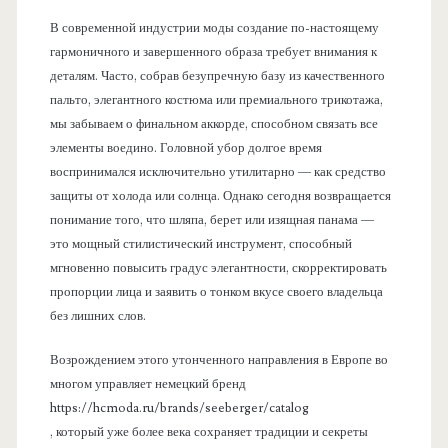
В современной индустрии моды создание по-настоящему
гармоничного и завершенного образа требует внимания к
деталям. Часто, собрав безупречную базу из качественного
пальто, элегантного костюма или премиального трикотажа,
мы забываем о финальном аккорде, способном связать все
элементы воедино. Головной убор долгое время
воспринимался исключительно утилитарно — как средство
защиты от холода или солнца. Однако сегодня возвращается
понимание того, что шляпа, берет или изящная панама —
это мощный стилистический инструмент, способный
мгновенно повысить градус элегантности, скорректировать
пропорции лица и заявить о тонком вкусе своего владельца
без лишних слов.
Возрождением этого утонченного направления в Европе во
многом управляет немецкий бренд
https://hcmoda.ru/brands/seeberger/catalog
, который уже более века сохраняет традиции и секреты