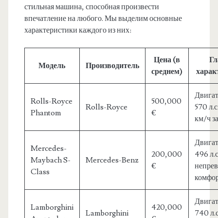
стильная машина, способная произвести
впечатление на любого. Мы выделим основные
характеристики каждого из них:
Цена (в
Г
Модель
Производитель
среднем)
харак
Двигат
Rolls-Royce
500,000
Rolls-Royce
570 л.с
Phantom
€
км/ч за
Двигат
Mercedes-
200,000
496 л.с
Maybach S-
Mercedes-Benz
€
непре
Class
комфо
Двигат
Lamborghini
420,000
Lamborghini
740 л.с