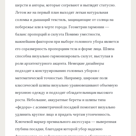
шерсти и ангоры, которые согревают и выглядят статусно.
Летом же на первый план выходят легкая натуральная
соломка и дышащий текстиль, защищающие от солнца на
побережье или в черте города. Геометрия гармонии —
баланс пропорций и силуэта Помимо уместности,
важнейшим фактором при выборе головного убора является
его соразмерность пропорциям тела и форме лица. Шляпа
способна визуально гармонизировать силуэт, выступая в
роли архитектурного акцента. Немецкие дизайнеры
подходят к конструированию головных уборов с
математической точностью. Например, широкие поля
классической шляпы визуально уравновешивают объемную
верхнюю одежду и подходят обладательницам высокого
роста. Небольшие, аккуратные береты и шляпы типа
«федора» с асимметричной посадкой помогают визуально
удлинить круглое лицо и придать чертам утонченность.
Ключевой маркер премиального аксессуара — выверенная
глубина посадки, благодаря которой убор надежно