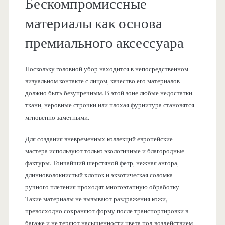
Бескомпромиссные
материалы как основа
премиального аксессуара
Поскольку головной убор находится в непосредственном
визуальном контакте с лицом, качество его материалов
должно быть безупречным. В этой зоне любые недостатки
ткани, неровные строчки или плохая фурнитура становятся
мгновенно заметными.
Для создания вневременных коллекций европейские
мастера используют только экологичные и благородные
фактуры. Тончайший шерстяной фетр, нежная ангора,
длинноволокнистый хлопок и экзотическая соломка
ручного плетения проходят многоэтапную обработку.
Такие материалы не вызывают раздражения кожи,
превосходно сохраняют форму после транспортировки в
багаже и не теряют насыщенности цвета под воздействием