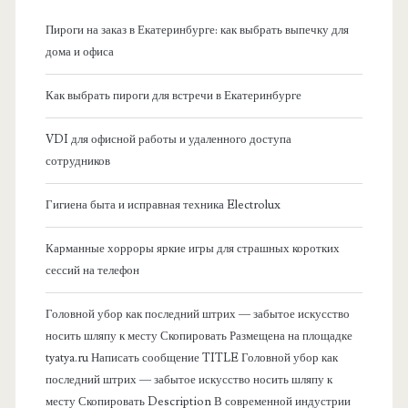
н
Пироги на заказ в Екатеринбурге: как выбрать выпечку для
а
дома и офиса
я
Как выбрать пироги для встречи в Екатеринбурге
б
VDI для офисной работы и удаленного доступа
сотрудников
о
Гигиена быта и исправная техника Electrolux
к
Карманные хорроры яркие игры для страшных коротких
о
сессий на телефон
в
Головной убор как последний штрих — забытое искусство
носить шляпу к месту Скопировать Размещена на площадке
а
tyatya.ru Написать сообщение TITLE Головной убор как
последний штрих — забытое искусство носить шляпу к
я
месту Скопировать Description В современной индустрии