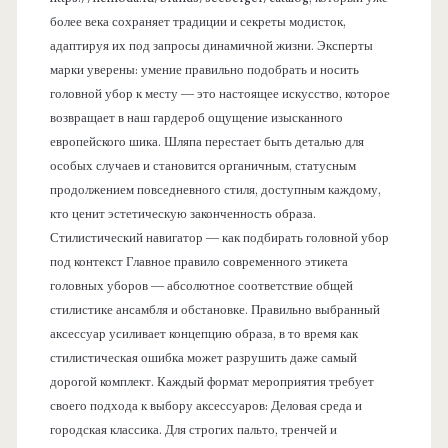
более века сохраняет традиции и секреты модисток,
адаптируя их под запросы динамичной жизни. Эксперты
марки уверены: умение правильно подобрать и носить
головной убор к месту — это настоящее искусство, которое
возвращает в наш гардероб ощущение изысканного
европейского шика. Шляпа перестает быть деталью для
особых случаев и становится органичным, статусным
продолжением повседневного стиля, доступным каждому,
кто ценит эстетическую законченность образа.
Стилистический навигатор — как подбирать головной убор
под контекст Главное правило современного этикета
головных уборов — абсолютное соответствие общей
стилистике ансамбля и обстановке. Правильно выбранный
аксессуар усиливает концепцию образа, в то время как
стилистическая ошибка может разрушить даже самый
дорогой комплект. Каждый формат мероприятия требует
своего подхода к выбору аксессуаров: Деловая среда и
городская классика. Для строгих пальто, тренчей и