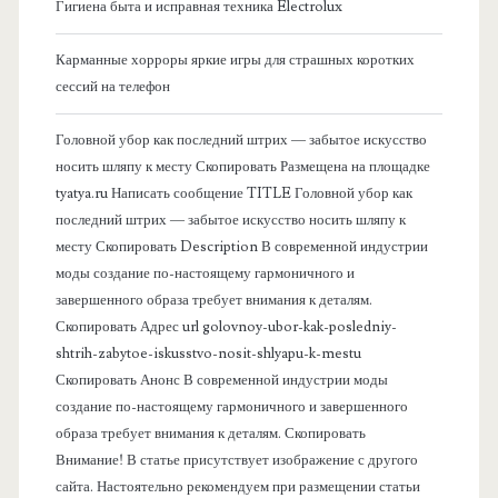
Гигиена быта и исправная техника Electrolux
к
Карманные хорроры яркие игры для страшных коротких
о
сессий на телефон
в
Головной убор как последний штрих — забытое искусство
носить шляпу к месту Скопировать Размещена на площадке
а
tyatya.ru Написать сообщение TITLE Головной убор как
последний штрих — забытое искусство носить шляпу к
я
месту Скопировать Description В современной индустрии
моды создание по-настоящему гармоничного и
п
завершенного образа требует внимания к деталям.
Скопировать Адрес url golovnoy-ubor-kak-posledniy-
а
shtrih-zabytoe-iskusstvo-nosit-shlyapu-k-mestu
Скопировать Анонс В современной индустрии моды
н
создание по-настоящему гармоничного и завершенного
образа требует внимания к деталям. Скопировать
е
Внимание! В статье присутствует изображение с другого
сайта. Настоятельно рекомендуем при размещении статьи