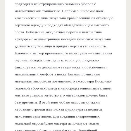
подходят к конструированию головных уборов с
математической точностью. Например, широкие поля
классической шляпы визуально уравновешивают объемную
верхнюю одежду и подходят обладательницам высокого
роста. Небольшие, аккуратные береты и шляпы типа
«федора» с асимметричной посадкой помогают визуально
удлинить круглое лицо и придать чертам утонченность.
Ключевой маркер премиального аксессуара — выверенная
глубина посадки, благодаря которой убор надежно
фиксируется, не деформирует прическу и обеспечивает
максимальный комфорт в носке. Бескомпромиссные
материалы как основа премиального аксессуара Поскольку
головной убор находится в непосредственном визуальном
контакте с лицом, качество его материалов должно быть
безупречным. В этой зоне любые недостатки ткани,
неровные строчки или плохая фурнитура становятся
мгновенно заметными. Для создания вневременных
коллекций европейские мастера используют только
экологичные и благородные фактуры. Тончайший