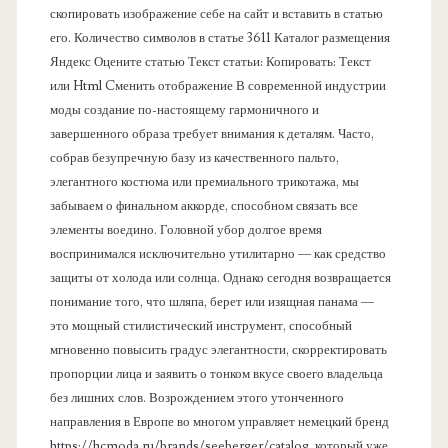
л
скопировать изображение себе на сайт и вставить в статью
его. Количество символов в статье 3611 Каталог размещения
ь
Яндекс Оцените статью Текст статьи: Копировать: Текст
или Html Cменить отображение В современной индустрии
моды создание по-настоящему гармоничного и
завершенного образа требует внимания к деталям. Часто,
собрав безупречную базу из качественного пальто,
элегантного костюма или премиального трикотажа, мы
забываем о финальном аккорде, способном связать все
элементы воедино. Головной убор долгое время
воспринимался исключительно утилитарно — как средство
защиты от холода или солнца. Однако сегодня возвращается
понимание того, что шляпа, берет или изящная панама —
это мощный стилистический инструмент, способный
мгновенно повысить градус элегантности, скорректировать
пропорции лица и заявить о тонком вкусе своего владельца
без лишних слов. Возрождением этого утонченного
направления в Европе во многом управляет немецкий бренд
https://hcmoda.ru/brands/seeberger/catalog, который уже