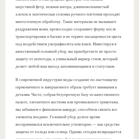
шерстяной фетр, нежная ангора, длинноволокнистый
хлопок и экзотическая соломка ручного плетения проходят
многоэтапную обработку. Такие материалы не вызывают
раздражения кожи, превосходно сохраняют форму после
транспортировки в багаже и не теряют насыщенности цвета
под воздействием ультрафиолета или влаги. Инвестируя в
качественный головной убор, вы приобретаете не просто
защиту от непогоды, а уникальный маркер стиля, который
делает любой ваш выход запоминающимся и статусным.
В современной индустрии моды создание по-настоящему
гармоничного и завершенного образа требует внимания к
деталям. Часто, собрав безупречную базу из качественного
пальто, элегантного костюма или премиального трикотажа,
мы забываем о финальном аккорде, способном связать все
элементы воедино. Головной убор долгое время
воспринимался исключительно утилитарно — как средство
защиты от холода или солнца. Однако сегодня возвращается