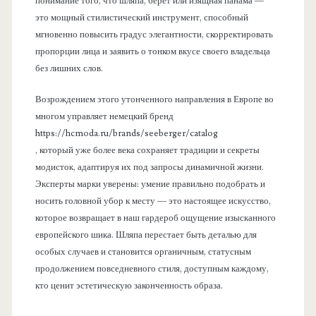
понимание того, что шляпа, берет или изящная панама —
это мощный стилистический инструмент, способный
мгновенно повысить градус элегантности, скорректировать
пропорции лица и заявить о тонком вкусе своего владельца
без лишних слов.
Возрождением этого утонченного направления в Европе во
многом управляет немецкий бренд
https://hcmoda.ru/brands/seeberger/catalog
, который уже более века сохраняет традиции и секреты
модисток, адаптируя их под запросы динамичной жизни.
Эксперты марки уверены: умение правильно подобрать и
носить головной убор к месту — это настоящее искусство,
которое возвращает в наш гардероб ощущение изысканного
европейского шика. Шляпа перестает быть деталью для
особых случаев и становится органичным, статусным
продолжением повседневного стиля, доступным каждому,
кто ценит эстетическую законченность образа.