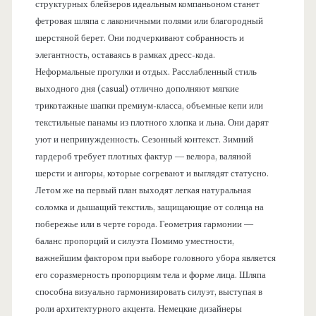
структурных блейзеров идеальным компаньоном станет
фетровая шляпа с лаконичными полями или благородный
шерстяной берет. Они подчеркивают собранность и
элегантность, оставаясь в рамках дресс-кода.
Неформальные прогулки и отдых. Расслабленный стиль
выходного дня (casual) отлично дополняют мягкие
трикотажные шапки премиум-класса, объемные кепи или
текстильные панамы из плотного хлопка и льна. Они дарят
уют и непринужденность. Сезонный контекст. Зимний
гардероб требует плотных фактур — велюра, валяной
шерсти и ангоры, которые согревают и выглядят статусно.
Летом же на первый план выходят легкая натуральная
соломка и дышащий текстиль, защищающие от солнца на
побережье или в черте города. Геометрия гармонии —
баланс пропорций и силуэта Помимо уместности,
важнейшим фактором при выборе головного убора является
его соразмерность пропорциям тела и форме лица. Шляпа
способна визуально гармонизировать силуэт, выступая в
роли архитектурного акцента. Немецкие дизайнеры