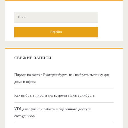
с
П
н
о
и
о
с
к
в
:
СВЕЖИЕ ЗАПИСИ
н
Пироги на заказ в Екатеринбурге: как выбрать выпечку для
а
дома и офиса
я
Как выбрать пироги для встречи в Екатеринбурге
б
VDI для офисной работы и удаленного доступа
сотрудников
о