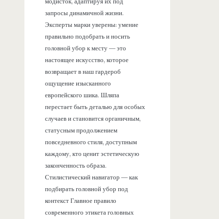
модисток, адаптируя их под
запросы динамичной жизни.
Эксперты марки уверены: умение
правильно подобрать и носить
головной убор к месту — это
настоящее искусство, которое
возвращает в наш гардероб
ощущение изысканного
европейского шика. Шляпа
перестает быть деталью для особых
случаев и становится органичным,
статусным продолжением
повседневного стиля, доступным
каждому, кто ценит эстетическую
законченность образа.
Стилистический навигатор — как
подбирать головной убор под
контекст Главное правило
современного этикета головных