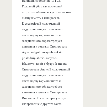
Написать сообщение TITLE
а
Головной убор как последний
штрих — забытое искусство носить
н
шляпу к месту Скопировать
Description В современной
е
индустрии моды создание по-
настоящему гармоничного и
л
завершенного образа требует
внимания к деталям. Скопировать
ь
Адрес url golovnoy-ubor-kak-
posledniy-shtrih-zabytoe-
iskusstvo-nosit-shlyapu-k-mestu
Скопировать Анонс В современной
индустрии моды создание по-
настоящему гармоничного и
завершенного образа требует
внимания к деталям. Скопировать
Внимание! В статье присутствует
изображение с другого сайта.