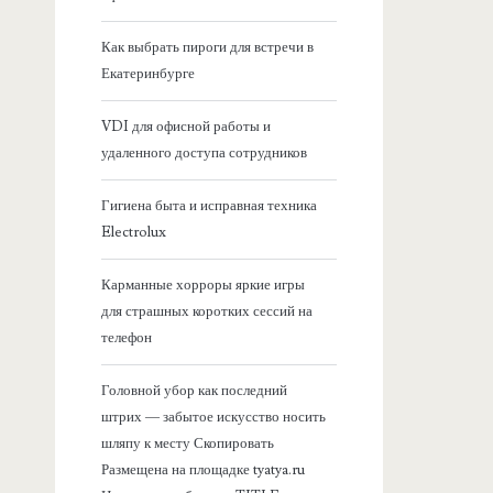
я
Как выбрать пироги для встречи в
Екатеринбурге
б
VDI для офисной работы и
о
удаленного доступа сотрудников
к
Гигиена быта и исправная техника
Electrolux
о
Карманные хорроры яркие игры
в
для страшных коротких сессий на
телефон
а
Головной убор как последний
я
штрих — забытое искусство носить
шляпу к месту Скопировать
п
Размещена на площадке tyatya.ru