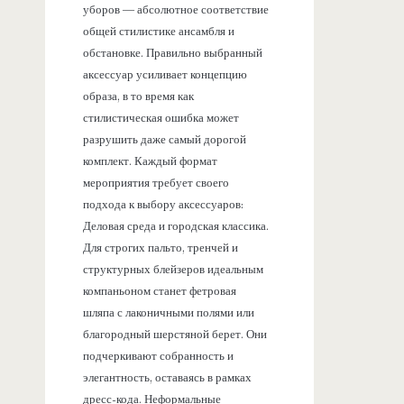
уборов — абсолютное соответствие
общей стилистике ансамбля и
обстановке. Правильно выбранный
аксессуар усиливает концепцию
образа, в то время как
стилистическая ошибка может
разрушить даже самый дорогой
комплект. Каждый формат
мероприятия требует своего
подхода к выбору аксессуаров:
Деловая среда и городская классика.
Для строгих пальто, тренчей и
структурных блейзеров идеальным
компаньоном станет фетровая
шляпа с лаконичными полями или
благородный шерстяной берет. Они
подчеркивают собранность и
элегантность, оставаясь в рамках
дресс-кода. Неформальные