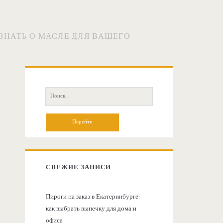
 ЗНАТЬ О МАСЛЕ ДЛЯ ВАШЕГО
О
с
П
о
н
и
с
о
к
:
в
СВЕЖИЕ ЗАПИСИ
н
Пироги на заказ в Екатеринбурге:
как выбрать выпечку для дома и
а
офиса