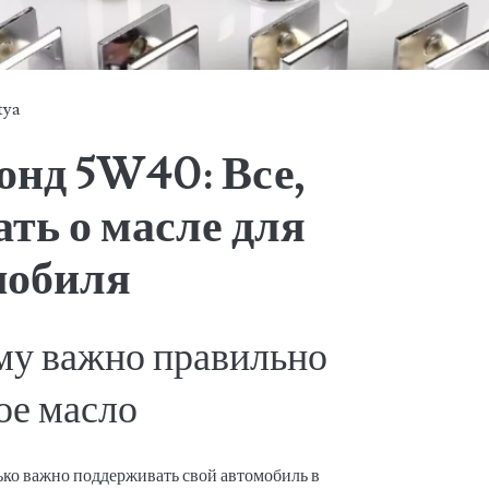
tya
онд 5W40: Все,
ать о масле для
мобиля
му важно правильно
ое масло
ько важно поддерживать свой автомобиль в