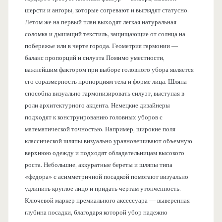
шерсти и ангоры, которые согревают и выглядят статусно.
Летом же на первый план выходят легкая натуральная
соломка и дышащий текстиль, защищающие от солнца на
побережье или в черте города. Геометрия гармонии —
баланс пропорций и силуэта Помимо уместности,
важнейшим фактором при выборе головного убора является
его соразмерность пропорциям тела и форме лица. Шляпа
способна визуально гармонизировать силуэт, выступая в
роли архитектурного акцента. Немецкие дизайнеры
подходят к конструированию головных уборов с
математической точностью. Например, широкие поля
классической шляпы визуально уравновешивают объемную
верхнюю одежду и подходят обладательницам высокого
роста. Небольшие, аккуратные береты и шляпы типа
«федора» с асимметричной посадкой помогают визуально
удлинить круглое лицо и придать чертам утонченность.
Ключевой маркер премиального аксессуара — выверенная
глубина посадки, благодаря которой убор надежно