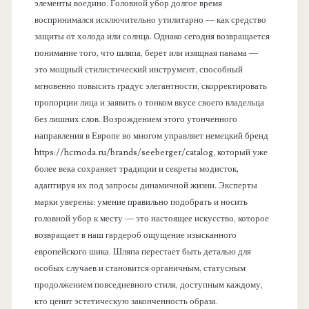
элементы воедино. Головной убор долгое время
воспринимался исключительно утилитарно — как средство
защиты от холода или солнца. Однако сегодня возвращается
понимание того, что шляпа, берет или изящная панама —
это мощный стилистический инструмент, способный
мгновенно повысить градус элегантности, скорректировать
пропорции лица и заявить о тонком вкусе своего владельца
без лишних слов. Возрождением этого утонченного
направления в Европе во многом управляет немецкий бренд
https://hcmoda.ru/brands/seeberger/catalog, который уже
более века сохраняет традиции и секреты модисток,
адаптируя их под запросы динамичной жизни. Эксперты
марки уверены: умение правильно подобрать и носить
головной убор к месту — это настоящее искусство, которое
возвращает в наш гардероб ощущение изысканного
европейского шика. Шляпа перестает быть деталью для
особых случаев и становится органичным, статусным
продолжением повседневного стиля, доступным каждому,
кто ценит эстетическую законченность образа.