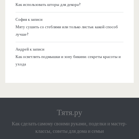
Как использовать шторы для декора?
София
к записи
Мяту сушить со стеблями или только листья: какой способ
лучше?
Андрей
к записи
Как осветлить подмышки и зону бикини: секреты красоты и
ухода
Тятя.ру
Как сделать самому своими руками, поделки и мастер-
классы, советы для дома и семьи