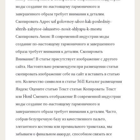
моды создание по-настоящему гармоничного и
п
завершенного образа требует внимания к деталям.
Скопировать Адрес url golovnoy-ubor-kak-posledniy-
а
shtrih-zabytoe-iskusstvo-nosit-shlyapu-k-mestu
Скопировать Анонс В современной индустрии моды
н
создание по-настоящему гармоничного и завершенного
образа требует внимания к деталям. Скопировать
е
Внимание! В статье присутствует изображение с другого
сайта. Настоятельно рекомендуем при размещении статьи
л
скопировать изображение себе на сайт и вставить в статью
его. Количество символов в статье 3611 Каталог размещения
ь
Яндекс Оцените статью Текст статьи: Копировать: Текст
или Html Cменить отображение В современной индустрии
моды создание по-настоящему гармоничного и
завершенного образа требует внимания к деталям. Часто,
собрав безупречную базу из качественного пальто,
элегантного костюма или премиального трикотажа, мы
забываем о финальном аккорде, способном связать все