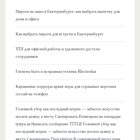
н
Пироги на заказ в Екатеринбурге: как выбрать выпечку для
а
дома и офиса
я
Как выбрать пироги для встречи в Екатеринбурге
б
VDI для офисной работы и удаленного доступа
сотрудников
о
Гигиена быта и исправная техника Electrolux
к
Карманные хорроры яркие игры для страшных коротких
о
сессий на телефон
в
Головной убор как последний штрих — забытое искусство
носить шляпу к месту Скопировать Размещена на площадке
а
tyatya.ru Написать сообщение TITLE Головной убор как
последний штрих — забытое искусство носить шляпу к
я
месту Скопировать Description В современной индустрии