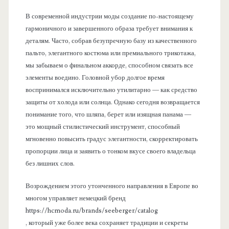
В современной индустрии моды создание по-настоящему
гармоничного и завершенного образа требует внимания к
деталям. Часто, собрав безупречную базу из качественного
пальто, элегантного костюма или премиального трикотажа,
мы забываем о финальном аккорде, способном связать все
элементы воедино. Головной убор долгое время
воспринимался исключительно утилитарно — как средство
защиты от холода или солнца. Однако сегодня возвращается
понимание того, что шляпа, берет или изящная панама —
это мощный стилистический инструмент, способный
мгновенно повысить градус элегантности, скорректировать
пропорции лица и заявить о тонком вкусе своего владельца
без лишних слов.
Возрождением этого утонченного направления в Европе во
многом управляет немецкий бренд
https://hcmoda.ru/brands/seeberger/catalog
, который уже более века сохраняет традиции и секреты