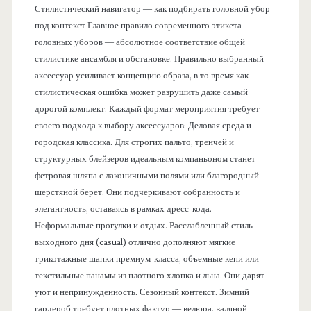
Стилистический навигатор — как подбирать головной убор
под контекст Главное правило современного этикета
головных уборов — абсолютное соответствие общей
стилистике ансамбля и обстановке. Правильно выбранный
аксессуар усиливает концепцию образа, в то время как
стилистическая ошибка может разрушить даже самый
дорогой комплект. Каждый формат мероприятия требует
своего подхода к выбору аксессуаров: Деловая среда и
городская классика. Для строгих пальто, тренчей и
структурных блейзеров идеальным компаньоном станет
фетровая шляпа с лаконичными полями или благородный
шерстяной берет. Они подчеркивают собранность и
элегантность, оставаясь в рамках дресс-кода.
Неформальные прогулки и отдых. Расслабленный стиль
выходного дня (casual) отлично дополняют мягкие
трикотажные шапки премиум-класса, объемные кепи или
текстильные панамы из плотного хлопка и льна. Они дарят
уют и непринужденность. Сезонный контекст. Зимний
гардероб требует плотных фактур — велюра, валяной