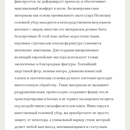
фиксируется, не деформирует прическу и обеспечивает
максимальный комфорт в носке. Бескомпромиссные
материалы как основа премиального аксессуара Поскольку
головной убор находится в непосредственном визуальном
контакте с лицом, качество его материалов должно быть
безупречным. В этой зоне любые недостатки ткани,
неровные строчки или плохая фурнитура становятся
мгновенно заметными. Для создания вневременных
коллекций европейские мастера используют только
экологичные и благородные фактуры. Тончайший
шерстяной фетр, нежная ангора, длинноволокнистый
хлопок и экзотическая соломка ручного плетения проходят
многоэтапную обработку. Такие материалы не вызывают
раздражения кожи, превосходно сохраняют форму после
транспортировки в багаже и не теряют насыщенности цвета
под воздействием ультрафиолета или влаги. Инвестируя в
качественный головной убор, вы приобретаете не просто
защиту от непогоды, а уникальный маркер стиля, который
делает любой ваш выход запоминающимся и статусным.