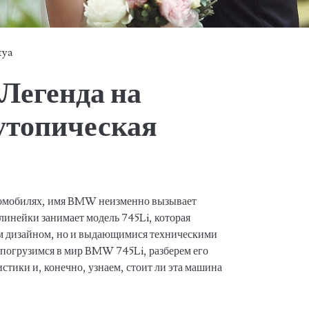
tya
Легенда на
утопическая
втомобилях, имя BMW неизменно вызывает
линейки занимает модель 745Li, которая
им дизайном, но и выдающимися техническими
ы погрузимся в мир BMW 745Li, разберем его
стики и, конечно, узнаем, стоит ли эта машина