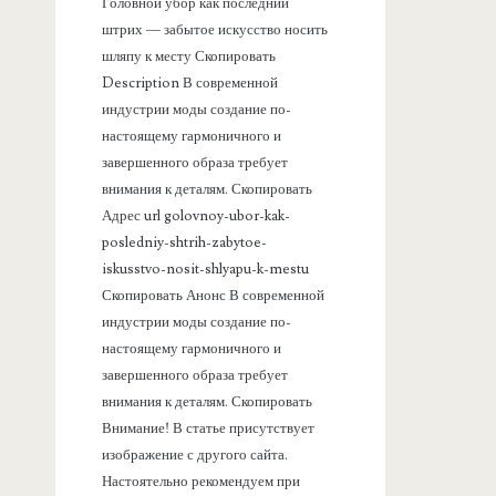
а
Головной убор как последний
штрих — забытое искусство носить
н
шляпу к месту Скопировать
Description В современной
е
индустрии моды создание по-
настоящему гармоничного и
л
завершенного образа требует
внимания к деталям. Скопировать
ь
Адрес url golovnoy-ubor-kak-
posledniy-shtrih-zabytoe-
iskusstvo-nosit-shlyapu-k-mestu
Скопировать Анонс В современной
индустрии моды создание по-
настоящему гармоничного и
завершенного образа требует
внимания к деталям. Скопировать
Внимание! В статье присутствует
изображение с другого сайта.
Настоятельно рекомендуем при