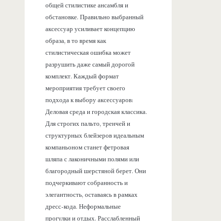
общей стилистике ансамбля и
обстановке. Правильно выбранный
аксессуар усиливает концепцию
образа, в то время как
стилистическая ошибка может
разрушить даже самый дорогой
комплект. Каждый формат
мероприятия требует своего
подхода к выбору аксессуаров:
Деловая среда и городская классика.
Для строгих пальто, тренчей и
структурных блейзеров идеальным
компаньоном станет фетровая
шляпа с лаконичными полями или
благородный шерстяной берет. Они
подчеркивают собранность и
элегантность, оставаясь в рамках
дресс-кода. Неформальные
прогулки и отдых. Расслабленный