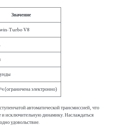
Значение
win-Turbo V8
.
м
кунды
/ч (ограничена электронно)
8-ступенчатой автоматической трансмиссией, что
е и исключительную динамику. Наслаждаться
одно удовольствие.