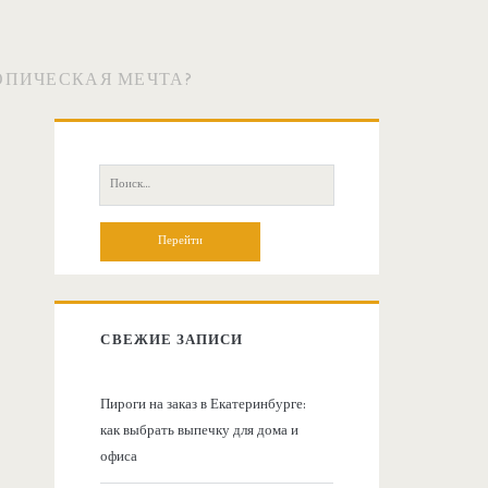
ТОПИЧЕСКАЯ МЕЧТА?
О
с
П
о
н
и
с
о
к
:
в
СВЕЖИЕ ЗАПИСИ
н
Пироги на заказ в Екатеринбурге:
как выбрать выпечку для дома и
а
офиса