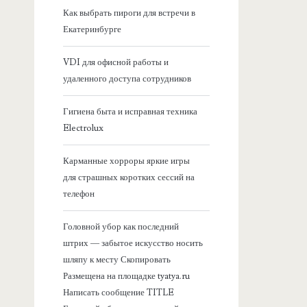
я
Как выбрать пироги для встречи в
Екатеринбурге
б
VDI для офисной работы и
о
удаленного доступа сотрудников
к
Гигиена быта и исправная техника
Electrolux
о
Карманные хорроры яркие игры
в
для страшных коротких сессий на
телефон
а
Головной убор как последний
я
штрих — забытое искусство носить
шляпу к месту Скопировать
п
Размещена на площадке tyatya.ru
Написать сообщение TITLE