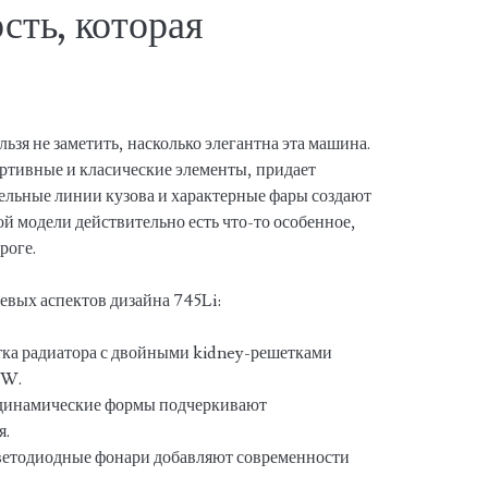
сть, которая
ьзя не заметить, насколько элегантна эта машина.
ортивные и класические элементы, придает
ельные линии кузова и характерные фары создают
ой модели действительно есть что-то особенное,
роге.
евых аспектов дизайна 745Li:
ка радиатора с двойными kidney-решетками
MW.
динамические формы подчеркивают
я.
етодиодные фонари добавляют современности