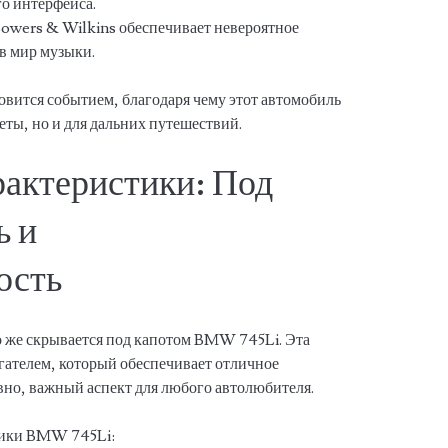
о интерфейса.
owers & Wilkins обеспечивает невероятное
 в мир музыки.
вится событием, благодаря чему этот автомобиль
уеты, но и для дальних путешествий.
рактеристики: Под
ь и
ость
то же скрывается под капотом BMW 745Li. Эта
ателем, который обеспечивает отличное
вно, важный аспект для любого автолюбителя.
тики BMW 745Li: