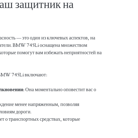
Ваш защитник на
пасность — это один из ключевых аспектов, на
атели. BMW 745Li оснащена множеством
которые помогут вам избежать неприятностей на
 BMW 745Li включают:
лкновении:
Она моментально оповестит вас о
ждение менее напряженным, позволяя
ловиям дороги.
т о транспортных средствах, которые