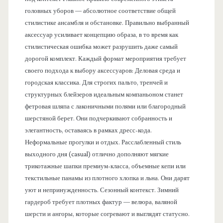
головных уборов — абсолютное соответствие общей
стилистике ансамбля и обстановке. Правильно выбранный
аксессуар усиливает концепцию образа, в то время как
стилистическая ошибка может разрушить даже самый
дорогой комплект. Каждый формат мероприятия требует
своего подхода к выбору аксессуаров: Деловая среда и
городская классика. Для строгих пальто, тренчей и
структурных блейзеров идеальным компаньоном станет
фетровая шляпа с лаконичными полями или благородный
шерстяной берет. Они подчеркивают собранность и
элегантность, оставаясь в рамках дресс-кода.
Неформальные прогулки и отдых. Расслабленный стиль
выходного дня (casual) отлично дополняют мягкие
трикотажные шапки премиум-класса, объемные кепи или
текстильные панамы из плотного хлопка и льна. Они дарят
уют и непринужденность. Сезонный контекст. Зимний
гардероб требует плотных фактур — велюра, валяной
шерсти и ангоры, которые согревают и выглядят статусно.