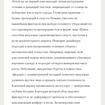
Летом же на первый план выходят легкая натуральная
соломка и дышащий текстиль, защищающие от солнца на
побережье или в черте города. Геометрия гармонии —
баланс пропорций и силуэта Помимо уместности,
важнейшим фактором при выборе головного убора является
его соразмерность пропорциям тела и форме лица. Шляпа
способна визуально гармонизировать силуэт, выступая в
роли архитектурного акцента. Немецкие дизайнеры
подходят к конструированию головных уборов с
математической точностью. Например, широкие поля
классической шляпы визуально уравновешивают объемную
верхнюю одежду и подходят обладательницам высокого
роста. Небольшие, аккуратные береты и шляпы типа
«федора» с асимметричной посадкой помогают визуально
удлинить круглое лицо и придать чертам утонченность.
Ключевой маркер премиального аксессуара — выверенная
глубина посадки, благодаря которой убор надежно
фиксируется, не деформирует прическу и обеспечивает
максимальный комфорт в носке. Бескомпромиссные