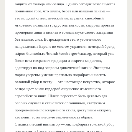
защиты от холода или солнца. Однако сегодня возвращается
понимание того, что шляпа, берет или изящная панама —
это мощный стилистический инструмент, способный
мгновенно повысить градус элегантности, скорректировать
пропорции лица и заявить о тонком вкусе своего владельца
без лишних слов. Возрождением этого утонченного
направления в Европе во многом управляет немецкий бренд
https://hcmoda.ru/brands/seeberger/catalog, который уже
более века сохраняет традиции и секреты модисток,
адаптируя их под запросы динамичной жизни. Эксперты
марки уверены: умение правильно подобрать и носить
головной убор к месту — это настоящее искусство, которое
возвращает в наш гардероб ощущение изысканного
европейского шика. Шляпа перестает быть деталью для
особых случаев и становится органичным, статусным
продолжением повседневного стиля, доступным каждому,
кто ценит эстетическую законченность образа.
Стилистический навигатор — как подбирать головной убор
под контекст Главное правило современного этикета