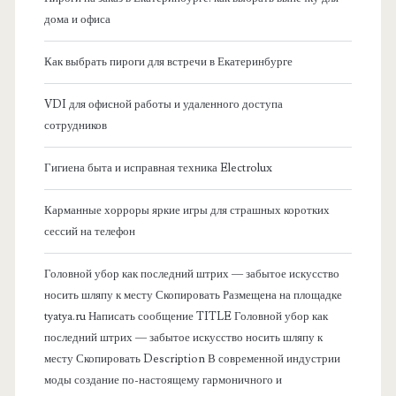
а
дома и офиса
я
Как выбрать пироги для встречи в Екатеринбурге
б
VDI для офисной работы и удаленного доступа
сотрудников
о
Гигиена быта и исправная техника Electrolux
к
Карманные хорроры яркие игры для страшных коротких
о
сессий на телефон
в
Головной убор как последний штрих — забытое искусство
носить шляпу к месту Скопировать Размещена на площадке
а
tyatya.ru Написать сообщение TITLE Головной убор как
последний штрих — забытое искусство носить шляпу к
я
месту Скопировать Description В современной индустрии
моды создание по-настоящему гармоничного и