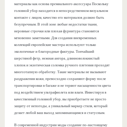
материалы как основа премиального аксессуара Поскольку
головной убор находится в непосредственном визуальном
контакте с лицом, качество его материалов должно быть
безупречным. В этой зоне любые недостатки ткани,
неровные строчки или плохая фурнитура становятся
мгновенно заметными. Для создания вневременных
коллекций европейские мастера используют только
экологичные и благородные фактуры. Тончайший
шерстяной фетр, нежная ангора, длинноволокнистый
хлопок и экзотическая соломка ручного плетения проходят
многоэтапную обработку. Такие материалы не вызывают
раздражения кожи, превосходно сохраняют форму после
транспортировки в багаже и не теряют насыщенности цвета
под воздействием ультрафиолета или влаги. Инвестируя в
качественный головной убор, вы приобретаете не просто
защиту от непогоды, а уникальный маркер стиля, который
делает любой ваш выход запоминающимся и статусным.
В современной индустрии моды создание по-настоящему