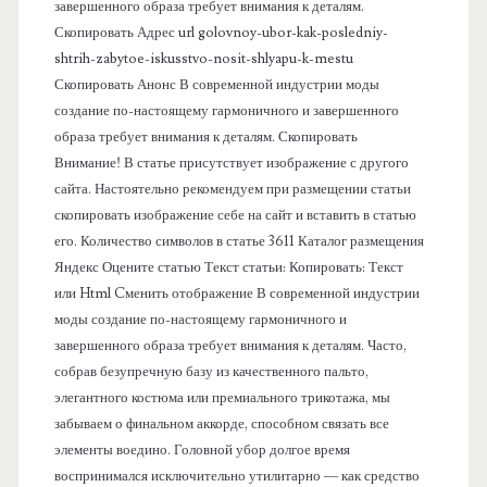
п
завершенного образа требует внимания к деталям.
Скопировать Адрес url golovnoy-ubor-kak-posledniy-
а
shtrih-zabytoe-iskusstvo-nosit-shlyapu-k-mestu
Скопировать Анонс В современной индустрии моды
н
создание по-настоящему гармоничного и завершенного
образа требует внимания к деталям. Скопировать
е
Внимание! В статье присутствует изображение с другого
сайта. Настоятельно рекомендуем при размещении статьи
л
скопировать изображение себе на сайт и вставить в статью
его. Количество символов в статье 3611 Каталог размещения
ь
Яндекс Оцените статью Текст статьи: Копировать: Текст
или Html Cменить отображение В современной индустрии
моды создание по-настоящему гармоничного и
завершенного образа требует внимания к деталям. Часто,
собрав безупречную базу из качественного пальто,
элегантного костюма или премиального трикотажа, мы
забываем о финальном аккорде, способном связать все
элементы воедино. Головной убор долгое время
воспринимался исключительно утилитарно — как средство