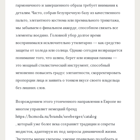
гармоничного и завершенного образа требует внимания к
деталям. Часто, собрав безупречную базу из качественного
пальто, элегантного костюма или премиального трикотажа,
мы забываем о финальном аккорде, способном связать все
элементы воедино. Головной убор долгое время
воспринимался исключительно утилитарно — как средство
защиты от холода или солнца. Однако сегодня возвращается
понимание того, что шляпа, берет или изящная панама —
это мощный стилистический инструмент, способный
мгновенно повысить градус элегантности, скорректировать
пропорции лица и заявить о тонком вкусе своего владельца
без лишних слов.
Возрождением этого утонченного направления в Европе во
многом управляет немецкий бренд
https://hcmoda.ru/brands/seeberger/catalog
, который уже более века сохраняет традиции и секреты
модисток, адаптируя их под запросы динамичной жизни.
Эксперты марки уверены: умение правильно подобрать и