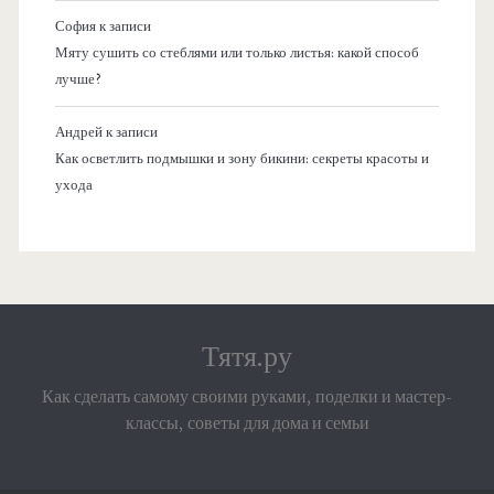
София
к записи
Мяту сушить со стеблями или только листья: какой способ
лучше?
Андрей
к записи
Как осветлить подмышки и зону бикини: секреты красоты и
ухода
Тятя.ру
Как сделать самому своими руками, поделки и мастер-
классы, советы для дома и семьи