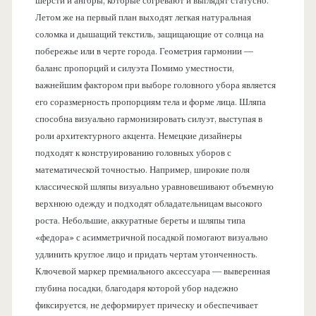
шерсти и ангоры, которые согревают и выглядят статусно.
Летом же на первый план выходят легкая натуральная
соломка и дышащий текстиль, защищающие от солнца на
побережье или в черте города. Геометрия гармонии —
баланс пропорций и силуэта Помимо уместности,
важнейшим фактором при выборе головного убора является
его соразмерность пропорциям тела и форме лица. Шляпа
способна визуально гармонизировать силуэт, выступая в
роли архитектурного акцента. Немецкие дизайнеры
подходят к конструированию головных уборов с
математической точностью. Например, широкие поля
классической шляпы визуально уравновешивают объемную
верхнюю одежду и подходят обладательницам высокого
роста. Небольшие, аккуратные береты и шляпы типа
«федора» с асимметричной посадкой помогают визуально
удлинить круглое лицо и придать чертам утонченность.
Ключевой маркер премиального аксессуара — выверенная
глубина посадки, благодаря которой убор надежно
фиксируется, не деформирует прическу и обеспечивает