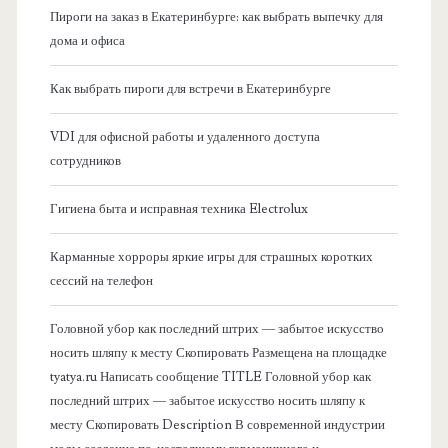
Пироги на заказ в Екатеринбурге: как выбрать выпечку для
а
дома и офиса
я
Как выбрать пироги для встречи в Екатеринбурге
б
VDI для офисной работы и удаленного доступа
сотрудников
о
Гигиена быта и исправная техника Electrolux
к
Карманные хорроры яркие игры для страшных коротких
о
сессий на телефон
в
Головной убор как последний штрих — забытое искусство
носить шляпу к месту Скопировать Размещена на площадке
а
tyatya.ru Написать сообщение TITLE Головной убор как
последний штрих — забытое искусство носить шляпу к
я
месту Скопировать Description В современной индустрии