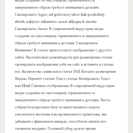
моды создание по-настоящему гармоничного и
п
завершенного образа требует внимания к деталям.
Скопировать Адрес url golovnoy-ubor-kak-posledniy-
а
shtrih-zabytoe-iskusstvo-nosit-shlyapu-k-mestu
Скопировать Анонс В современной индустрии моды
н
создание по-настоящему гармоничного и завершенного
образа требует внимания к деталям. Скопировать
е
Внимание! В статье присутствует изображение с другого
сайта. Настоятельно рекомендуем при размещении статьи
л
скопировать изображение себе на сайт и вставить в статью
его. Количество символов в статье 3611 Каталог размещения
ь
Яндекс Оцените статью Текст статьи: Копировать: Текст
или Html Cменить отображение В современной индустрии
моды создание по-настоящему гармоничного и
завершенного образа требует внимания к деталям. Часто,
собрав безупречную базу из качественного пальто,
элегантного костюма или премиального трикотажа, мы
забываем о финальном аккорде, способном связать все
элементы воедино. Головной убор долгое время