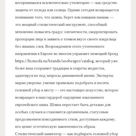
воспринимался исключительно утилитарно — как средство
защиты от холода или солнца. Однако сегодня возвращается
понимание того, что шляпа, берет или изящная панама —
это мощный стилистический инструмент, способный
мгновенно повысить градус элегантности, скорректировать
пропорции лица и заявить о тонком вкусе своего владельца
без лишних слов. Возрождением этого утонченного
направления в Европе во многом управляет немецкий бренд
https://hcmoda.ru/brands/seeberger/catalog, который уже
более века сохраняет традиции и секреты модисток,
адаптируя их под запросы динамичной жизни. Эксперты
марки уверены: умение правильно подобрать и носить
головной убор к месту — это настоящее искусство, которое
возвращает в наш гардероб ощущение изысканного
европейского шика. Шляпа перестает быть деталью для
особых случаев и становится органичным, статусным
продолжением повседневного стиля, доступным каждому,
кто ценит эстетическую законченность образа.
Стилистический навигатор — как подбирать головной убор