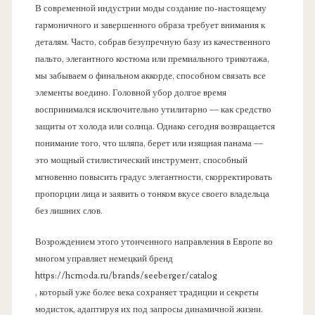
В современной индустрии моды создание по-настоящему
гармоничного и завершенного образа требует внимания к
деталям. Часто, собрав безупречную базу из качественного
пальто, элегантного костюма или премиального трикотажа,
мы забываем о финальном аккорде, способном связать все
элементы воедино. Головной убор долгое время
воспринимался исключительно утилитарно — как средство
защиты от холода или солнца. Однако сегодня возвращается
понимание того, что шляпа, берет или изящная панама —
это мощный стилистический инструмент, способный
мгновенно повысить градус элегантности, скорректировать
пропорции лица и заявить о тонком вкусе своего владельца
без лишних слов.
Возрождением этого утонченного направления в Европе во
многом управляет немецкий бренд
https://hcmoda.ru/brands/seeberger/catalog
, который уже более века сохраняет традиции и секреты
модисток, адаптируя их под запросы динамичной жизни.