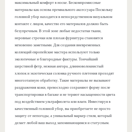
максимальный комфорт в носке. Бескомпромиссные
материалы как основа премиального аксессуара Поскольку
головной убор находится в непосредственном визуальном
контакте с лицом, качество его материалов должно быть
безупречным. В этой зоне любые недостатки ткани,
неровные строчки или плохая фурнитура становятся
мгновенно заметными. Для создания вневременных
коллекций европейские мастера используют только
экологичные и благородные фактуры. Тончайший
шерстяной фетр, нежная ангора, длинноволокнистый
хлопок и экзотическая соломка ручного плетения проходят
многоэтапную обработку. Такие материалы не вызывают
раздражения кожи, превосходно сохраняют форму после
транспортировки в багаже и не теряют насыщенности цвета
под воздействием ультрафиолета или влаги. Инвестируя в
качественный головной убор, вы приобретаете не просто
защиту от непогоды, а уникальный маркер стиля, который
делает любой ваш выход запоминающимся и статусным.