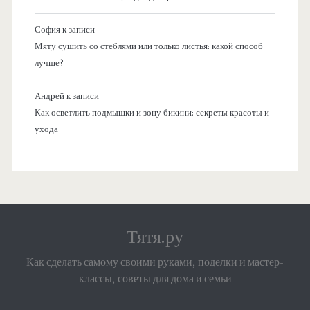
София
к записи
Мяту сушить со стеблями или только листья: какой способ
лучше?
Андрей
к записи
Как осветлить подмышки и зону бикини: секреты красоты и
ухода
Тятя.ру
Как сделать самому своими руками, поделки и мастер-
классы, советы для дома и семьи