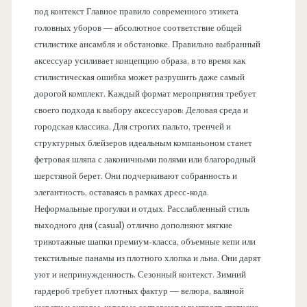
под контекст Главное правило современного этикета
головных уборов — абсолютное соответствие общей
стилистике ансамбля и обстановке. Правильно выбранный
аксессуар усиливает концепцию образа, в то время как
стилистическая ошибка может разрушить даже самый
дорогой комплект. Каждый формат мероприятия требует
своего подхода к выбору аксессуаров: Деловая среда и
городская классика. Для строгих пальто, тренчей и
структурных блейзеров идеальным компаньоном станет
фетровая шляпа с лаконичными полями или благородный
шерстяной берет. Они подчеркивают собранность и
элегантность, оставаясь в рамках дресс-кода.
Неформальные прогулки и отдых. Расслабленный стиль
выходного дня (casual) отлично дополняют мягкие
трикотажные шапки премиум-класса, объемные кепи или
текстильные панамы из плотного хлопка и льна. Они дарят
уют и непринужденность. Сезонный контекст. Зимний
гардероб требует плотных фактур — велюра, валяной