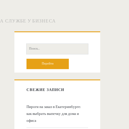
А СЛУЖБЕ У БИЗНЕСА
О
с
П
о
н
и
с
о
к
:
в
СВЕЖИЕ ЗАПИСИ
н
Пироги на заказ в Екатеринбурге:
как выбрать выпечку для дома и
а
офиса