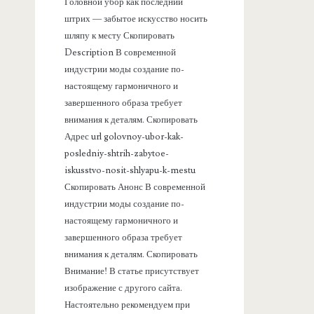
а
Головной убор как последний
штрих — забытое искусство носить
н
шляпу к месту Скопировать
Description В современной
е
индустрии моды создание по-
настоящему гармоничного и
л
завершенного образа требует
внимания к деталям. Скопировать
ь
Адрес url golovnoy-ubor-kak-
posledniy-shtrih-zabytoe-
iskusstvo-nosit-shlyapu-k-mestu
Скопировать Анонс В современной
индустрии моды создание по-
настоящему гармоничного и
завершенного образа требует
внимания к деталям. Скопировать
Внимание! В статье присутствует
изображение с другого сайта.
Настоятельно рекомендуем при