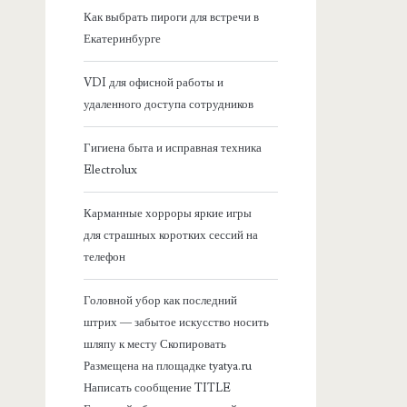
я
Как выбрать пироги для встречи в
Екатеринбурге
б
VDI для офисной работы и
о
удаленного доступа сотрудников
к
Гигиена быта и исправная техника
Electrolux
о
Карманные хорроры яркие игры
в
для страшных коротких сессий на
телефон
а
Головной убор как последний
я
штрих — забытое искусство носить
шляпу к месту Скопировать
п
Размещена на площадке tyatya.ru
Написать сообщение TITLE