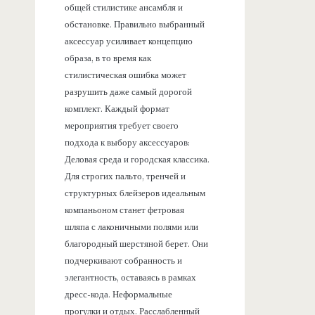
общей стилистике ансамбля и
обстановке. Правильно выбранный
аксессуар усиливает концепцию
образа, в то время как
стилистическая ошибка может
разрушить даже самый дорогой
комплект. Каждый формат
мероприятия требует своего
подхода к выбору аксессуаров:
Деловая среда и городская классика.
Для строгих пальто, тренчей и
структурных блейзеров идеальным
компаньоном станет фетровая
шляпа с лаконичными полями или
благородный шерстяной берет. Они
подчеркивают собранность и
элегантность, оставаясь в рамках
дресс-кода. Неформальные
прогулки и отдых. Расслабленный