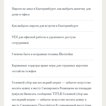
н
Пироги на заказ в Екатеринбурге: как выбрать выпечку для
а
дома и офиса
я
Как выбрать пироги для встречи в Екатеринбурге
б
VDI для офисной работы и удаленного доступа
сотрудников
о
Гигиена быта и исправная техника Electrolux
к
Карманные хорроры яркие игры для страшных коротких
о
сессий на телефон
в
Головной убор как последний штрих — забытое искусство
носить шляпу к месту Скопировать Размещена на площадке
а
tyatya.ru Написать сообщение TITLE Головной убор как
последний штрих — забытое искусство носить шляпу к
я
месту Скопировать Description В современной индустрии