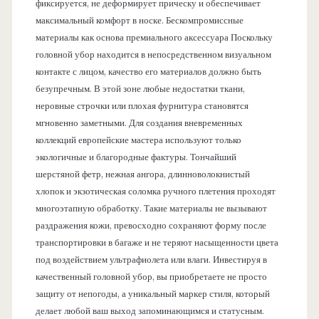
фиксируется, не деформирует прическу и обеспечивает
максимальный комфорт в носке. Бескомпромиссные
материалы как основа премиального аксессуара Поскольку
головной убор находится в непосредственном визуальном
контакте с лицом, качество его материалов должно быть
безупречным. В этой зоне любые недостатки ткани,
неровные строчки или плохая фурнитура становятся
мгновенно заметными. Для создания вневременных
коллекций европейские мастера используют только
экологичные и благородные фактуры. Тончайший
шерстяной фетр, нежная ангора, длинноволокнистый
хлопок и экзотическая соломка ручного плетения проходят
многоэтапную обработку. Такие материалы не вызывают
раздражения кожи, превосходно сохраняют форму после
транспортировки в багаже и не теряют насыщенности цвета
под воздействием ультрафиолета или влаги. Инвестируя в
качественный головной убор, вы приобретаете не просто
защиту от непогоды, а уникальный маркер стиля, который
делает любой ваш выход запоминающимся и статусным.