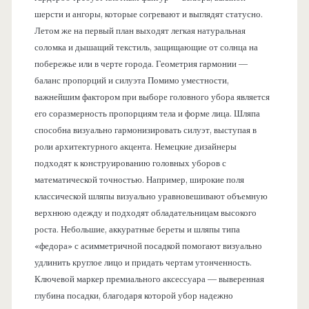
шерсти и ангоры, которые согревают и выглядят статусно.
Летом же на первый план выходят легкая натуральная
соломка и дышащий текстиль, защищающие от солнца на
побережье или в черте города. Геометрия гармонии —
баланс пропорций и силуэта Помимо уместности,
важнейшим фактором при выборе головного убора является
его соразмерность пропорциям тела и форме лица. Шляпа
способна визуально гармонизировать силуэт, выступая в
роли архитектурного акцента. Немецкие дизайнеры
подходят к конструированию головных уборов с
математической точностью. Например, широкие поля
классической шляпы визуально уравновешивают объемную
верхнюю одежду и подходят обладательницам высокого
роста. Небольшие, аккуратные береты и шляпы типа
«федора» с асимметричной посадкой помогают визуально
удлинить круглое лицо и придать чертам утонченность.
Ключевой маркер премиального аксессуара — выверенная
глубина посадки, благодаря которой убор надежно