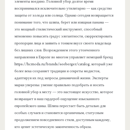
элементы воедино. Головной убор долгое время
воспринимался исключительно утилитарно — как средство
защиты от холода или солнца. Однако сегодня возвращается
понимание того, что шляпа, берет или изящная панама —
это мощный стилистический инструмент, способный
мгновенно повысить градус элегантности, скорректировать
пропорции лица и заявить о тонком вкусе своего владельца
без лишних слов. Возрождением этого утонченного
направления в Европе во многом управляет немецкий бренд
https://hcmoda.ru/brands/seeberger/catalog, который уже
более века сохраняет традиции и секреты модисток,
адаптируя их под запросы динамичной жизни. Эксперты
марки уверены: умение правильно подобрать и носить
головной убор к месту — это настоящее искусство, которое
возвращает в наш гардероб ощущение изысканного
европейского шика. Шляпа перестает быть деталью для
особых случаев и становится органичным, статусным
продолжением повседневного стиля, доступным каждому,
кто ценит эстетическую законченность образа.