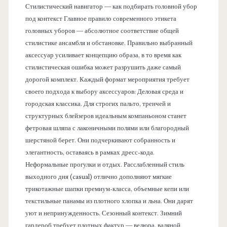
Стилистический навигатор — как подбирать головной убор
под контекст Главное правило современного этикета
головных уборов — абсолютное соответствие общей
стилистике ансамбля и обстановке. Правильно выбранный
аксессуар усиливает концепцию образа, в то время как
стилистическая ошибка может разрушить даже самый
дорогой комплект. Каждый формат мероприятия требует
своего подхода к выбору аксессуаров: Деловая среда и
городская классика. Для строгих пальто, тренчей и
структурных блейзеров идеальным компаньоном станет
фетровая шляпа с лаконичными полями или благородный
шерстяной берет. Они подчеркивают собранность и
элегантность, оставаясь в рамках дресс-кода.
Неформальные прогулки и отдых. Расслабленный стиль
выходного дня (casual) отлично дополняют мягкие
трикотажные шапки премиум-класса, объемные кепи или
текстильные панамы из плотного хлопка и льна. Они дарят
уют и непринужденность. Сезонный контекст. Зимний
гардероб требует плотных фактур — велюра, валяной