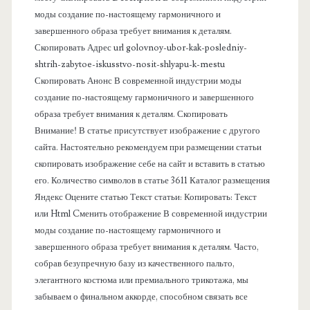
моды создание по-настоящему гармоничного и
п
завершенного образа требует внимания к деталям.
Скопировать Адрес url golovnoy-ubor-kak-posledniy-
а
shtrih-zabytoe-iskusstvo-nosit-shlyapu-k-mestu
Скопировать Анонс В современной индустрии моды
н
создание по-настоящему гармоничного и завершенного
образа требует внимания к деталям. Скопировать
е
Внимание! В статье присутствует изображение с другого
сайта. Настоятельно рекомендуем при размещении статьи
л
скопировать изображение себе на сайт и вставить в статью
его. Количество символов в статье 3611 Каталог размещения
ь
Яндекс Оцените статью Текст статьи: Копировать: Текст
или Html Cменить отображение В современной индустрии
моды создание по-настоящему гармоничного и
завершенного образа требует внимания к деталям. Часто,
собрав безупречную базу из качественного пальто,
элегантного костюма или премиального трикотажа, мы
забываем о финальном аккорде, способном связать все