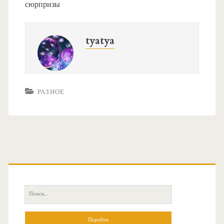
сюрпризы
tyatya
РАЗНОЕ
О
с
П
н
о
и