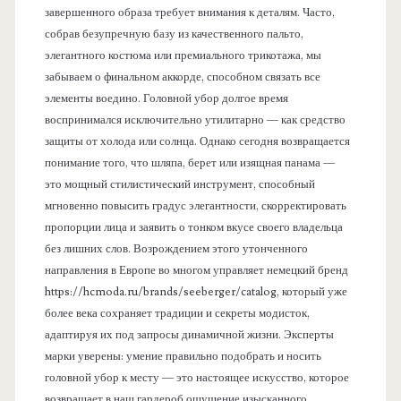
завершенного образа требует внимания к деталям. Часто,
собрав безупречную базу из качественного пальто,
элегантного костюма или премиального трикотажа, мы
забываем о финальном аккорде, способном связать все
элементы воедино. Головной убор долгое время
воспринимался исключительно утилитарно — как средство
защиты от холода или солнца. Однако сегодня возвращается
понимание того, что шляпа, берет или изящная панама —
это мощный стилистический инструмент, способный
мгновенно повысить градус элегантности, скорректировать
пропорции лица и заявить о тонком вкусе своего владельца
без лишних слов. Возрождением этого утонченного
направления в Европе во многом управляет немецкий бренд
https://hcmoda.ru/brands/seeberger/catalog, который уже
более века сохраняет традиции и секреты модисток,
адаптируя их под запросы динамичной жизни. Эксперты
марки уверены: умение правильно подобрать и носить
головной убор к месту — это настоящее искусство, которое
возвращает в наш гардероб ощущение изысканного