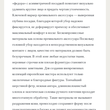
«федора» с асимметричной посадкой помогают визуально
удлинить круглое лицо и придать чертам утонченность.
Ключевой маркер премиального аксессуара — выверенная
глубина посадки, благодаря которой убор надежно
фиксируется, не деформирует прическу и обеспечивает
максимальный комфорт в носке. Бескомпромиссные
материалы как основа премиального аксессуара Поскольку
головной убор находится в непосредственном визуальном
контакте с лицом, качество его материалов должно быть
безупречным. В этой зоне любые недостатки ткани,
неровные строчки или плохая фурнитура становятся
мгновенно заметными. Для создания вневременных
коллекций европейские мастера используют только
экологичные и благородные фактуры. Тончайший
шерстяной фетр, нежная ангора, длинноволокнистый
хлопок и экзотическая соломка ручного плетения проходят
многоэтапную обработку. Такие материалы не вызывают
раздражения кожи, превосходно сохраняют форму после
транспортировки в багаже и не теряют насыщенности цвета