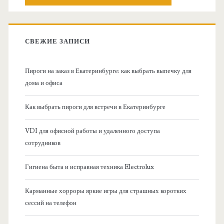
о
с
к
в
:
СВЕЖИЕ ЗАПИСИ
н
Пироги на заказ в Екатеринбурге: как выбрать выпечку для
а
дома и офиса
я
Как выбрать пироги для встречи в Екатеринбурге
б
VDI для офисной работы и удаленного доступа
сотрудников
о
Гигиена быта и исправная техника Electrolux
к
Карманные хорроры яркие игры для страшных коротких
о
сессий на телефон