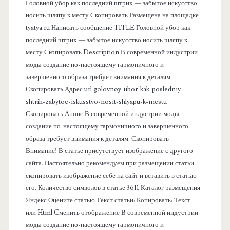
в
Головной убор как последний штрих — забытое искусство
носить шляпу к месту Скопировать Размещена на площадке
а
tyatya.ru Написать сообщение TITLE Головной убор как
последний штрих — забытое искусство носить шляпу к
я
месту Скопировать Description В современной индустрии
моды создание по-настоящему гармоничного и
п
завершенного образа требует внимания к деталям.
Скопировать Адрес url golovnoy-ubor-kak-posledniy-
а
shtrih-zabytoe-iskusstvo-nosit-shlyapu-k-mestu
Скопировать Анонс В современной индустрии моды
н
создание по-настоящему гармоничного и завершенного
образа требует внимания к деталям. Скопировать
е
Внимание! В статье присутствует изображение с другого
сайта. Настоятельно рекомендуем при размещении статьи
л
скопировать изображение себе на сайт и вставить в статью
его. Количество символов в статье 3611 Каталог размещения
ь
Яндекс Оцените статью Текст статьи: Копировать: Текст
или Html Cменить отображение В современной индустрии
моды создание по-настоящему гармоничного и