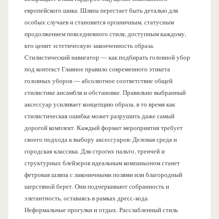
европейского шика. Шляпа перестает быть деталью для
особых случаев и становится органичным, статусным
продолжением повседневного стиля, доступным каждому,
кто ценит эстетическую законченность образа.
Стилистический навигатор — как подбирать головной убор
под контекст Главное правило современного этикета
головных уборов — абсолютное соответствие общей
стилистике ансамбля и обстановке. Правильно выбранный
аксессуар усиливает концепцию образа, в то время как
стилистическая ошибка может разрушить даже самый
дорогой комплект. Каждый формат мероприятия требует
своего подхода к выбору аксессуаров: Деловая среда и
городская классика. Для строгих пальто, тренчей и
структурных блейзеров идеальным компаньоном станет
фетровая шляпа с лаконичными полями или благородный
шерстяной берет. Они подчеркивают собранность и
элегантность, оставаясь в рамках дресс-кода.
Неформальные прогулки и отдых. Расслабленный стиль