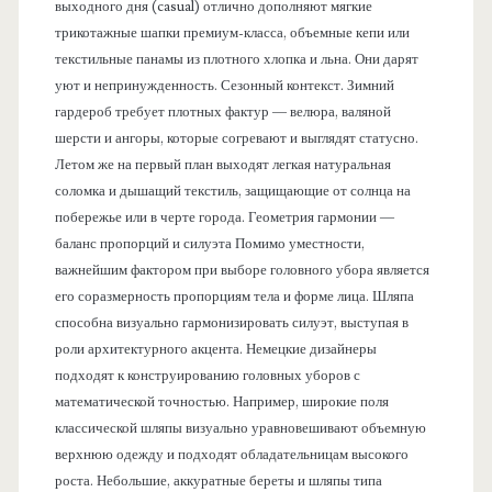
выходного дня (casual) отлично дополняют мягкие
трикотажные шапки премиум-класса, объемные кепи или
текстильные панамы из плотного хлопка и льна. Они дарят
уют и непринужденность. Сезонный контекст. Зимний
гардероб требует плотных фактур — велюра, валяной
шерсти и ангоры, которые согревают и выглядят статусно.
Летом же на первый план выходят легкая натуральная
соломка и дышащий текстиль, защищающие от солнца на
побережье или в черте города. Геометрия гармонии —
баланс пропорций и силуэта Помимо уместности,
важнейшим фактором при выборе головного убора является
его соразмерность пропорциям тела и форме лица. Шляпа
способна визуально гармонизировать силуэт, выступая в
роли архитектурного акцента. Немецкие дизайнеры
подходят к конструированию головных уборов с
математической точностью. Например, широкие поля
классической шляпы визуально уравновешивают объемную
верхнюю одежду и подходят обладательницам высокого
роста. Небольшие, аккуратные береты и шляпы типа