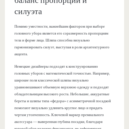
баланс пропорций и
силуэта
Помимо уместности, важнейшим фактором при выборе
головного убора является его соразмерность пропорциям
тела и форме лица. Шляпа способна визуально
гармонизировать силуэт, выступая в роли архитектурного
акцента.
Немецкие дизайнеры подходят к конструированию
головных уборов с математической точностью. Например,
широкие поля классической шляпы визуально
уравновешивают объемную верхнюю одежду и подходят
обладательницам высокого роста. Небольшие, аккуратные
береты и шляпы типа «федора» с асимметричной посадкой
помогают визуально удлинить круглое лицо и придать
чертам утонченность. Ключевой маркер премиального
аксессуара — выверенная глубина посадки, благодаря
которой убор надежно фиксируется, не деформирует