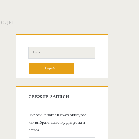
ХОДЫ
О
с
П
о
н
и
с
о
к
:
в
СВЕЖИЕ ЗАПИСИ
н
Пироги на заказ в Екатеринбурге:
как выбрать выпечку для дома и
а
офиса