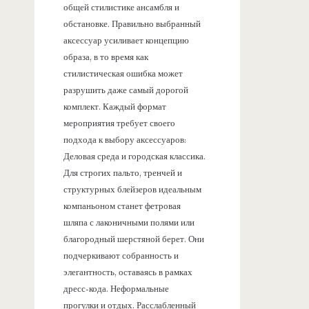
общей стилистике ансамбля и
обстановке. Правильно выбранный
аксессуар усиливает концепцию
образа, в то время как
стилистическая ошибка может
разрушить даже самый дорогой
комплект. Каждый формат
мероприятия требует своего
подхода к выбору аксессуаров:
Деловая среда и городская классика.
Для строгих пальто, тренчей и
структурных блейзеров идеальным
компаньоном станет фетровая
шляпа с лаконичными полями или
благородный шерстяной берет. Они
подчеркивают собранность и
элегантность, оставаясь в рамках
дресс-кода. Неформальные
прогулки и отдых. Расслабленный