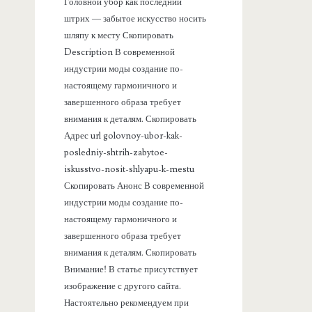
а
Головной убор как последний
штрих — забытое искусство носить
н
шляпу к месту Скопировать
Description В современной
е
индустрии моды создание по-
настоящему гармоничного и
л
завершенного образа требует
внимания к деталям. Скопировать
ь
Адрес url golovnoy-ubor-kak-
posledniy-shtrih-zabytoe-
iskusstvo-nosit-shlyapu-k-mestu
Скопировать Анонс В современной
индустрии моды создание по-
настоящему гармоничного и
завершенного образа требует
внимания к деталям. Скопировать
Внимание! В статье присутствует
изображение с другого сайта.
Настоятельно рекомендуем при