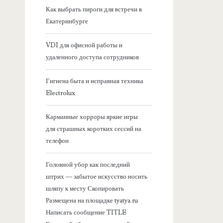
я
Как выбрать пироги для встречи в
Екатеринбурге
б
VDI для офисной работы и
о
удаленного доступа сотрудников
к
Гигиена быта и исправная техника
Electrolux
о
Карманные хорроры яркие игры
в
для страшных коротких сессий на
телефон
а
Головной убор как последний
я
штрих — забытое искусство носить
шляпу к месту Скопировать
п
Размещена на площадке tyatya.ru
Написать сообщение TITLE