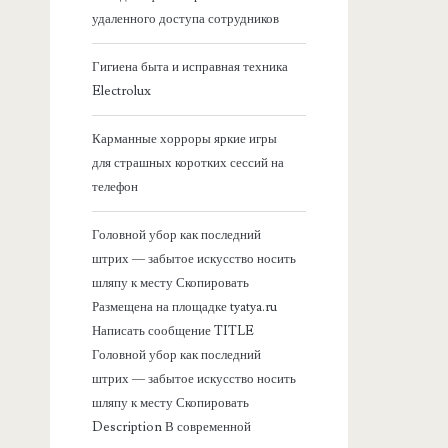
я
удаленного доступа сотрудников
б
Гигиена быта и исправная техника
Electrolux
о
Карманные хорроры яркие игры
к
для страшных коротких сессий на
телефон
о
Головной убор как последний
в
штрих — забытое искусство носить
шляпу к месту Скопировать
а
Размещена на площадке tyatya.ru
Написать сообщение TITLE
я
Головной убор как последний
штрих — забытое искусство носить
п
шляпу к месту Скопировать
Description В современной