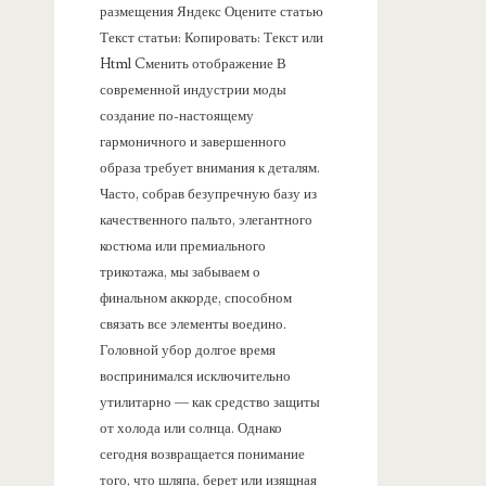
размещения Яндекс Оцените статью
Текст статьи: Копировать: Текст или
Html Cменить отображение В
современной индустрии моды
создание по-настоящему
гармоничного и завершенного
образа требует внимания к деталям.
Часто, собрав безупречную базу из
качественного пальто, элегантного
костюма или премиального
трикотажа, мы забываем о
финальном аккорде, способном
связать все элементы воедино.
Головной убор долгое время
воспринимался исключительно
утилитарно — как средство защиты
от холода или солнца. Однако
сегодня возвращается понимание
того, что шляпа, берет или изящная