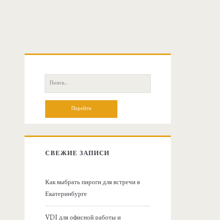
О
с
П
о
н
и
с
о
к
:
в
СВЕЖИЕ ЗАПИСИ
н
Как выбрать пироги для встречи в
Екатеринбурге
а
VDI для офисной работы и