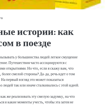
ya
ые истории: как
сом в поезде
т вызывать у большинства людей легкое смущение
ение. Путешествия часто ассоциируются с
и открытиями. Но что, если я скажу вам, что
 более смелой стороны? Да-да, речь идет о том
 На первый взгляд это может показаться
 людей так или иначе сталкивались с этой идеей.
как же реализовать эту смелую задумку, на что
ся и какие моменты учесть, чтобы эта затея не