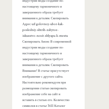
а
индустрии моды создание по-
настоящему гармоничного и
н
завершенного образа требует
внимания к деталям. Скопировать
е
Адрес url golovnoy-ubor-kak-
posledniy-shtrih-zabytoe-
л
iskusstvo-nosit-shlyapu-k-mestu
Скопировать Анонс В современной
ь
индустрии моды создание по-
настоящему гармоничного и
завершенного образа требует
внимания к деталям. Скопировать
Внимание! В статье присутствует
изображение с другого сайта.
Настоятельно рекомендуем при
размещении статьи скопировать
изображение себе на сайт и
вставить в статью его. Количество
символов в статье 3611 Каталог