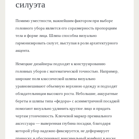
силуэта
Помимо уместности, важнейшим фактором при выборе
головного убора является его соразмерность пропорциям
тела и форме лица. Шляпа способна визуально
гармонизировать силуэт, выступая в роли архитектурного
акцента.
Немецкие дизайнеры подходят к конструированию
головных уборов с математической точностью. Например,
широкие поля классической шляпы визуально
уравновешивают объемную верхнюю одежду и подходят
обладательницам высокого роста. Небольшие, аккуратные
береты и шляпы типа «федора» с асимметричной посадкой
помогают визуально удлинить круглое лицо и придать
чертам утонченность. Ключевой маркер премиального
аксессуара — выверенная глубина посадки, благодаря
которой убор надежно фиксируется, не деформирует
прическу и обеспечивает максимальный комфорт в носке.