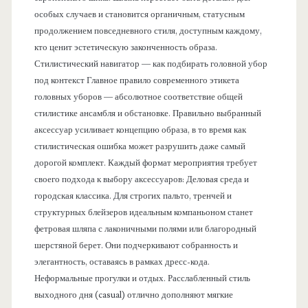
особых случаев и становится органичным, статусным
продолжением повседневного стиля, доступным каждому,
кто ценит эстетическую законченность образа.
Стилистический навигатор — как подбирать головной убор
под контекст Главное правило современного этикета
головных уборов — абсолютное соответствие общей
стилистике ансамбля и обстановке. Правильно выбранный
аксессуар усиливает концепцию образа, в то время как
стилистическая ошибка может разрушить даже самый
дорогой комплект. Каждый формат мероприятия требует
своего подхода к выбору аксессуаров: Деловая среда и
городская классика. Для строгих пальто, тренчей и
структурных блейзеров идеальным компаньоном станет
фетровая шляпа с лаконичными полями или благородный
шерстяной берет. Они подчеркивают собранность и
элегантность, оставаясь в рамках дресс-кода.
Неформальные прогулки и отдых. Расслабленный стиль
выходного дня (casual) отлично дополняют мягкие