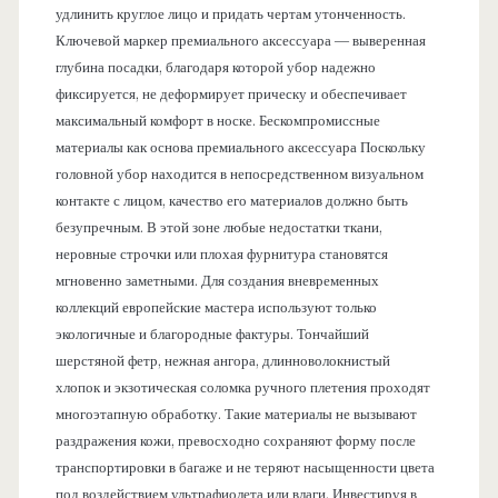
удлинить круглое лицо и придать чертам утонченность.
Ключевой маркер премиального аксессуара — выверенная
глубина посадки, благодаря которой убор надежно
фиксируется, не деформирует прическу и обеспечивает
максимальный комфорт в носке. Бескомпромиссные
материалы как основа премиального аксессуара Поскольку
головной убор находится в непосредственном визуальном
контакте с лицом, качество его материалов должно быть
безупречным. В этой зоне любые недостатки ткани,
неровные строчки или плохая фурнитура становятся
мгновенно заметными. Для создания вневременных
коллекций европейские мастера используют только
экологичные и благородные фактуры. Тончайший
шерстяной фетр, нежная ангора, длинноволокнистый
хлопок и экзотическая соломка ручного плетения проходят
многоэтапную обработку. Такие материалы не вызывают
раздражения кожи, превосходно сохраняют форму после
транспортировки в багаже и не теряют насыщенности цвета
под воздействием ультрафиолета или влаги. Инвестируя в