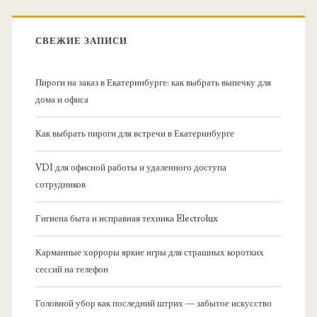
к
в
:
СВЕЖИЕ ЗАПИСИ
н
Пироги на заказ в Екатеринбурге: как выбрать выпечку для
а
дома и офиса
я
Как выбрать пироги для встречи в Екатеринбурге
б
VDI для офисной работы и удаленного доступа
сотрудников
о
Гигиена быта и исправная техника Electrolux
к
Карманные хорроры яркие игры для страшных коротких
о
сессий на телефон
в
Головной убор как последний штрих — забытое искусство