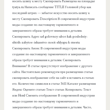
носить шляпу к месту Скопировать Размещена на площадке
а
tyatya.ru Написать сообщение TITLE Головной убор как
последний штрих — забытое искусство носить шляпу к
я
месту Скопировать Description В современной индустрии
моды создание по-настоящему гармоничного и
п
завершенного образа требует внимания к деталям.
Скопировать Адрес url golovnoy-ubor-kak-posledniy-
а
shtrih-zabytoe-iskusstvo-nosit-shlyapu-k-mestu
Скопировать Анонс В современной индустрии моды
н
создание по-настоящему гармоничного и завершенного
образа требует внимания к деталям. Скопировать
е
Внимание! В статье присутствует изображение с другого
сайта. Настоятельно рекомендуем при размещении статьи
л
скопировать изображение себе на сайт и вставить в статью
его. Количество символов в статье 3611 Каталог размещения
ь
Яндекс Оцените статью Текст статьи: Копировать: Текст
или Html Cменить отображение В современной индустрии
моды создание по-настоящему гармоничного и
завершенного образа требует внимания к деталям. Часто,