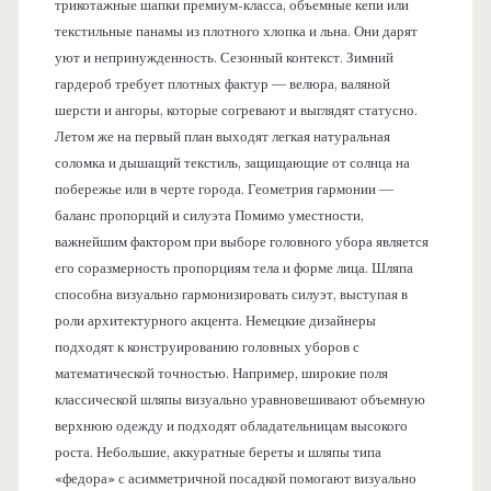
трикотажные шапки премиум-класса, объемные кепи или
текстильные панамы из плотного хлопка и льна. Они дарят
уют и непринужденность. Сезонный контекст. Зимний
гардероб требует плотных фактур — велюра, валяной
шерсти и ангоры, которые согревают и выглядят статусно.
Летом же на первый план выходят легкая натуральная
соломка и дышащий текстиль, защищающие от солнца на
побережье или в черте города. Геометрия гармонии —
баланс пропорций и силуэта Помимо уместности,
важнейшим фактором при выборе головного убора является
его соразмерность пропорциям тела и форме лица. Шляпа
способна визуально гармонизировать силуэт, выступая в
роли архитектурного акцента. Немецкие дизайнеры
подходят к конструированию головных уборов с
математической точностью. Например, широкие поля
классической шляпы визуально уравновешивают объемную
верхнюю одежду и подходят обладательницам высокого
роста. Небольшие, аккуратные береты и шляпы типа
«федора» с асимметричной посадкой помогают визуально