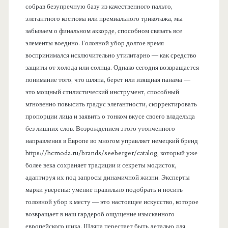
собрав безупречную базу из качественного пальто,
элегантного костюма или премиального трикотажа, мы
забываем о финальном аккорде, способном связать все
элементы воедино. Головной убор долгое время
воспринимался исключительно утилитарно — как средство
защиты от холода или солнца. Однако сегодня возвращается
понимание того, что шляпа, берет или изящная панама —
это мощный стилистический инструмент, способный
мгновенно повысить градус элегантности, скорректировать
пропорции лица и заявить о тонком вкусе своего владельца
без лишних слов. Возрождением этого утонченного
направления в Европе во многом управляет немецкий бренд
https://hcmoda.ru/brands/seeberger/catalog, который уже
более века сохраняет традиции и секреты модисток,
адаптируя их под запросы динамичной жизни. Эксперты
марки уверены: умение правильно подобрать и носить
головной убор к месту — это настоящее искусство, которое
возвращает в наш гардероб ощущение изысканного
европейского шика. Шляпа перестает быть деталью для