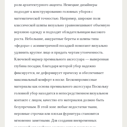
роли архитектурного акцента. Немецкие дизайнеры
подходят к конструированию головных уборов с
математической точностью. Например, широкие поля
классической шляпы визуально уравновешивают объемную
верхнюю одежду и подходят обладательницам высокого
роста. Небольшие, аккуратные береты и шляпы типа
«федора» с асимметричной посадкой помогают визуально
удлинить круглое лицо и придать чертам утонченность.
Ключевой маркер премиального аксессуара — выверенная
глубина посадки, благодаря которой убор надежно
фиксируется, не деформирует прическу и обеспечивает
максимальный комфорт в носке. Бескомпромиссные
материалы как основа премиального аксессуара Поскольку
головной убор находится в непосредственном визуальном
контакте с лицом, качество его материалов должно быть
безупречным. В этой зоне любые недостатки ткани,
неровные строчки или плохая фурнитура становятся
мгновенно заметными. Для создания вневременных