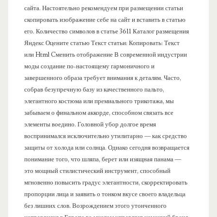
сайта. Настоятельно рекомендуем при размещении статьи
л
скопировать изображение себе на сайт и вставить в статью
его. Количество символов в статье 3611 Каталог размещения
ь
Яндекс Оцените статью Текст статьи: Копировать: Текст
или Html Cменить отображение В современной индустрии
моды создание по-настоящему гармоничного и
завершенного образа требует внимания к деталям. Часто,
собрав безупречную базу из качественного пальто,
элегантного костюма или премиального трикотажа, мы
забываем о финальном аккорде, способном связать все
элементы воедино. Головной убор долгое время
воспринимался исключительно утилитарно — как средство
защиты от холода или солнца. Однако сегодня возвращается
понимание того, что шляпа, берет или изящная панама —
это мощный стилистический инструмент, способный
мгновенно повысить градус элегантности, скорректировать
пропорции лица и заявить о тонком вкусе своего владельца
без лишних слов. Возрождением этого утонченного