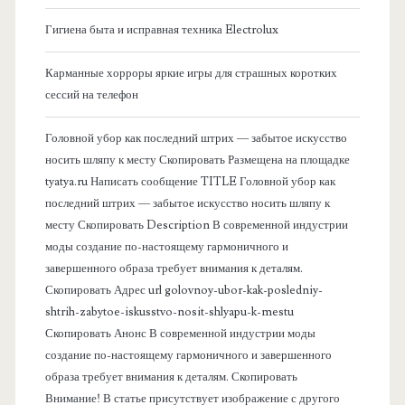
о
Гигиена быта и исправная техника Electrolux
к
Карманные хорроры яркие игры для страшных коротких
о
сессий на телефон
в
Головной убор как последний штрих — забытое искусство
носить шляпу к месту Скопировать Размещена на площадке
а
tyatya.ru Написать сообщение TITLE Головной убор как
последний штрих — забытое искусство носить шляпу к
я
месту Скопировать Description В современной индустрии
моды создание по-настоящему гармоничного и
п
завершенного образа требует внимания к деталям.
Скопировать Адрес url golovnoy-ubor-kak-posledniy-
а
shtrih-zabytoe-iskusstvo-nosit-shlyapu-k-mestu
Скопировать Анонс В современной индустрии моды
н
создание по-настоящему гармоничного и завершенного
образа требует внимания к деталям. Скопировать
е
Внимание! В статье присутствует изображение с другого