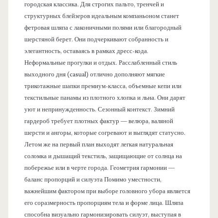
городская классика. Для строгих пальто, тренчей и
структурных блейзеров идеальным компаньоном станет
фетровая шляпа с лаконичными полями или благородный
шерстяной берет. Они подчеркивают собранность и
элегантность, оставаясь в рамках дресс-кода.
Неформальные прогулки и отдых. Расслабленный стиль
выходного дня (casual) отлично дополняют мягкие
трикотажные шапки премиум-класса, объемные кепи или
текстильные панамы из плотного хлопка и льна. Они дарят
уют и непринужденность. Сезонный контекст. Зимний
гардероб требует плотных фактур — велюра, валяной
шерсти и ангоры, которые согревают и выглядят статусно.
Летом же на первый план выходят легкая натуральная
соломка и дышащий текстиль, защищающие от солнца на
побережье или в черте города. Геометрия гармонии —
баланс пропорций и силуэта Помимо уместности,
важнейшим фактором при выборе головного убора является
его соразмерность пропорциям тела и форме лица. Шляпа
способна визуально гармонизировать силуэт, выступая в