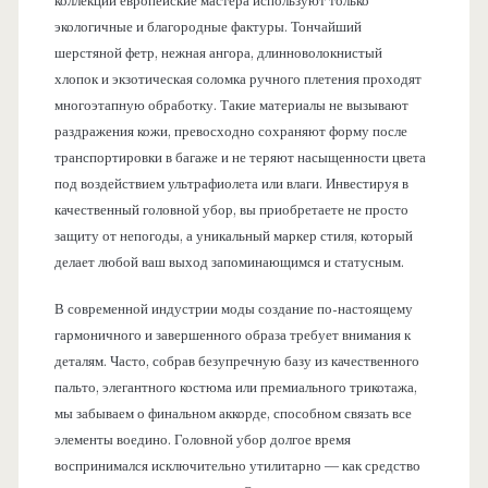
коллекций европейские мастера используют только
экологичные и благородные фактуры. Тончайший
шерстяной фетр, нежная ангора, длинноволокнистый
хлопок и экзотическая соломка ручного плетения проходят
многоэтапную обработку. Такие материалы не вызывают
раздражения кожи, превосходно сохраняют форму после
транспортировки в багаже и не теряют насыщенности цвета
под воздействием ультрафиолета или влаги. Инвестируя в
качественный головной убор, вы приобретаете не просто
защиту от непогоды, а уникальный маркер стиля, который
делает любой ваш выход запоминающимся и статусным.
В современной индустрии моды создание по-настоящему
гармоничного и завершенного образа требует внимания к
деталям. Часто, собрав безупречную базу из качественного
пальто, элегантного костюма или премиального трикотажа,
мы забываем о финальном аккорде, способном связать все
элементы воедино. Головной убор долгое время
воспринимался исключительно утилитарно — как средство