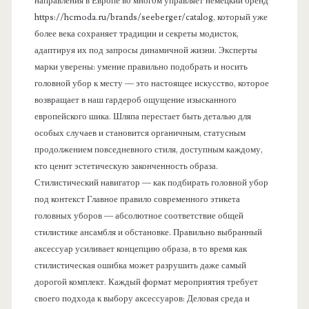
направления в Европе во многом управляет немецкий бренд
https://hcmoda.ru/brands/seeberger/catalog, который уже
более века сохраняет традиции и секреты модисток,
адаптируя их под запросы динамичной жизни. Эксперты
марки уверены: умение правильно подобрать и носить
головной убор к месту — это настоящее искусство, которое
возвращает в наш гардероб ощущение изысканного
европейского шика. Шляпа перестает быть деталью для
особых случаев и становится органичным, статусным
продолжением повседневного стиля, доступным каждому,
кто ценит эстетическую законченность образа.
Стилистический навигатор — как подбирать головной убор
под контекст Главное правило современного этикета
головных уборов — абсолютное соответствие общей
стилистике ансамбля и обстановке. Правильно выбранный
аксессуар усиливает концепцию образа, в то время как
стилистическая ошибка может разрушить даже самый
дорогой комплект. Каждый формат мероприятия требует
своего подхода к выбору аксессуаров: Деловая среда и