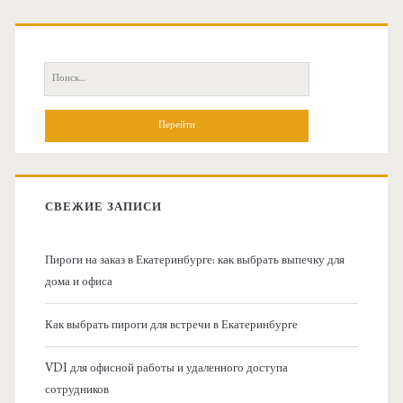
О
с
П
н
о
и
о
с
к
в
:
СВЕЖИЕ ЗАПИСИ
н
Пироги на заказ в Екатеринбурге: как выбрать выпечку для
а
дома и офиса
я
Как выбрать пироги для встречи в Екатеринбурге
б
VDI для офисной работы и удаленного доступа
сотрудников