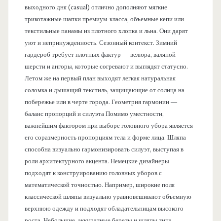
выходного дня (casual) отлично дополняют мягкие
трикотажные шапки премиум-класса, объемные кепи или
текстильные панамы из плотного хлопка и льна. Они дарят
уют и непринужденность. Сезонный контекст. Зимний
гардероб требует плотных фактур — велюра, валяной
шерсти и ангоры, которые согревают и выглядят статусно.
Летом же на первый план выходят легкая натуральная
соломка и дышащий текстиль, защищающие от солнца на
побережье или в черте города. Геометрия гармонии —
баланс пропорций и силуэта Помимо уместности,
важнейшим фактором при выборе головного убора является
его соразмерность пропорциям тела и форме лица. Шляпа
способна визуально гармонизировать силуэт, выступая в
роли архитектурного акцента. Немецкие дизайнеры
подходят к конструированию головных уборов с
математической точностью. Например, широкие поля
классической шляпы визуально уравновешивают объемную
верхнюю одежду и подходят обладательницам высокого
роста. Небольшие, аккуратные береты и шляпы типа