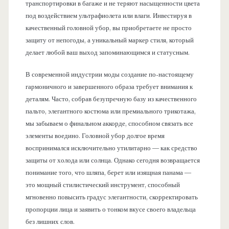
транспортировки в багаже и не теряют насыщенности цвета
под воздействием ультрафиолета или влаги. Инвестируя в
качественный головной убор, вы приобретаете не просто
защиту от непогоды, а уникальный маркер стиля, который
делает любой ваш выход запоминающимся и статусным.
В современной индустрии моды создание по-настоящему
гармоничного и завершенного образа требует внимания к
деталям. Часто, собрав безупречную базу из качественного
пальто, элегантного костюма или премиального трикотажа,
мы забываем о финальном аккорде, способном связать все
элементы воедино. Головной убор долгое время
воспринимался исключительно утилитарно — как средство
защиты от холода или солнца. Однако сегодня возвращается
понимание того, что шляпа, берет или изящная панама —
это мощный стилистический инструмент, способный
мгновенно повысить градус элегантности, скорректировать
пропорции лица и заявить о тонком вкусе своего владельца
без лишних слов.