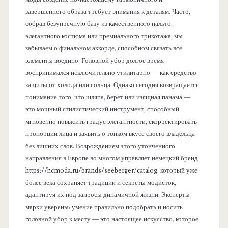
завершенного образа требует внимания к деталям. Часто,
собрав безупречную базу из качественного пальто,
элегантного костюма или премиального трикотажа, мы
забываем о финальном аккорде, способном связать все
элементы воедино. Головной убор долгое время
воспринимался исключительно утилитарно — как средство
защиты от холода или солнца. Однако сегодня возвращается
понимание того, что шляпа, берет или изящная панама —
это мощный стилистический инструмент, способный
мгновенно повысить градус элегантности, скорректировать
пропорции лица и заявить о тонком вкусе своего владельца
без лишних слов. Возрождением этого утонченного
направления в Европе во многом управляет немецкий бренд
https://hcmoda.ru/brands/seeberger/catalog, который уже
более века сохраняет традиции и секреты модисток,
адаптируя их под запросы динамичной жизни. Эксперты
марки уверены: умение правильно подобрать и носить
головной убор к месту — это настоящее искусство, которое