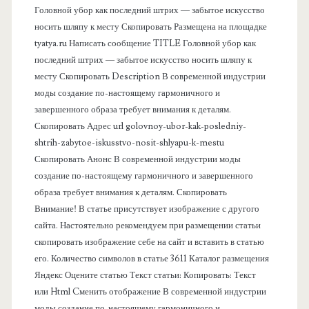
в
Головной убор как последний штрих — забытое искусство
носить шляпу к месту Скопировать Размещена на площадке
а
tyatya.ru Написать сообщение TITLE Головной убор как
последний штрих — забытое искусство носить шляпу к
я
месту Скопировать Description В современной индустрии
моды создание по-настоящему гармоничного и
п
завершенного образа требует внимания к деталям.
Скопировать Адрес url golovnoy-ubor-kak-posledniy-
а
shtrih-zabytoe-iskusstvo-nosit-shlyapu-k-mestu
Скопировать Анонс В современной индустрии моды
н
создание по-настоящему гармоничного и завершенного
образа требует внимания к деталям. Скопировать
е
Внимание! В статье присутствует изображение с другого
сайта. Настоятельно рекомендуем при размещении статьи
л
скопировать изображение себе на сайт и вставить в статью
его. Количество символов в статье 3611 Каталог размещения
ь
Яндекс Оцените статью Текст статьи: Копировать: Текст
или Html Cменить отображение В современной индустрии
моды создание по-настоящему гармоничного и