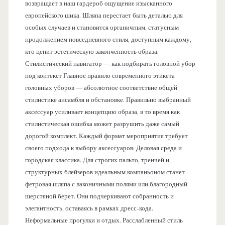
возвращает в наш гардероб ощущение изысканного
европейского шика. Шляпа перестает быть деталью для
особых случаев и становится органичным, статусным
продолжением повседневного стиля, доступным каждому,
кто ценит эстетическую законченность образа.
Стилистический навигатор — как подбирать головной убор
под контекст Главное правило современного этикета
головных уборов — абсолютное соответствие общей
стилистике ансамбля и обстановке. Правильно выбранный
аксессуар усиливает концепцию образа, в то время как
стилистическая ошибка может разрушить даже самый
дорогой комплект. Каждый формат мероприятия требует
своего подхода к выбору аксессуаров: Деловая среда и
городская классика. Для строгих пальто, тренчей и
структурных блейзеров идеальным компаньоном станет
фетровая шляпа с лаконичными полями или благородный
шерстяной берет. Они подчеркивают собранность и
элегантность, оставаясь в рамках дресс-кода.
Неформальные прогулки и отдых. Расслабленный стиль