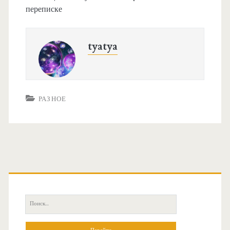
переписке
tyatya
РАЗНОЕ
О
с
П
н
о
и