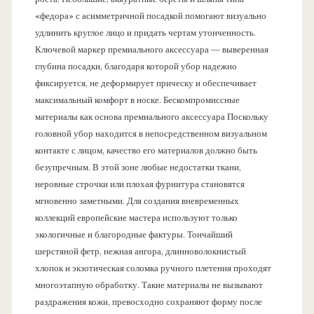
«федора» с асимметричной посадкой помогают визуально
удлинить круглое лицо и придать чертам утонченность.
Ключевой маркер премиального аксессуара — выверенная
глубина посадки, благодаря которой убор надежно
фиксируется, не деформирует прическу и обеспечивает
максимальный комфорт в носке. Бескомпромиссные
материалы как основа премиального аксессуара Поскольку
головной убор находится в непосредственном визуальном
контакте с лицом, качество его материалов должно быть
безупречным. В этой зоне любые недостатки ткани,
неровные строчки или плохая фурнитура становятся
мгновенно заметными. Для создания вневременных
коллекций европейские мастера используют только
экологичные и благородные фактуры. Тончайший
шерстяной фетр, нежная ангора, длинноволокнистый
хлопок и экзотическая соломка ручного плетения проходят
многоэтапную обработку. Такие материалы не вызывают
раздражения кожи, превосходно сохраняют форму после