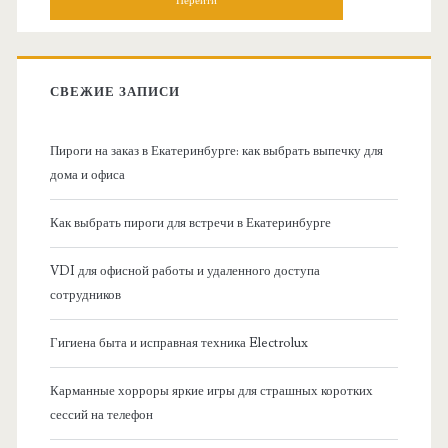
о
с
к
в
:
СВЕЖИЕ ЗАПИСИ
н
Пироги на заказ в Екатеринбурге: как выбрать выпечку для
а
дома и офиса
я
Как выбрать пироги для встречи в Екатеринбурге
б
VDI для офисной работы и удаленного доступа
сотрудников
о
Гигиена быта и исправная техника Electrolux
к
Карманные хорроры яркие игры для страшных коротких
о
сессий на телефон