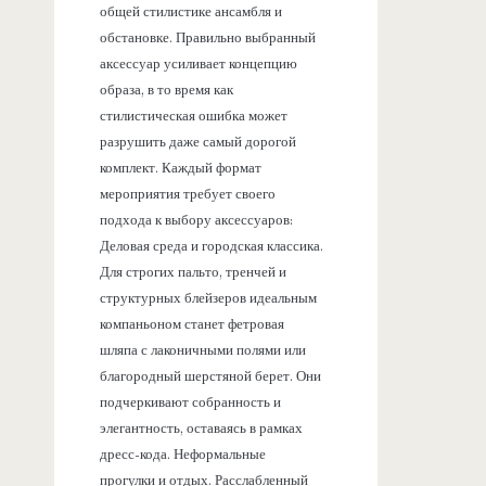
общей стилистике ансамбля и
обстановке. Правильно выбранный
аксессуар усиливает концепцию
образа, в то время как
стилистическая ошибка может
разрушить даже самый дорогой
комплект. Каждый формат
мероприятия требует своего
подхода к выбору аксессуаров:
Деловая среда и городская классика.
Для строгих пальто, тренчей и
структурных блейзеров идеальным
компаньоном станет фетровая
шляпа с лаконичными полями или
благородный шерстяной берет. Они
подчеркивают собранность и
элегантность, оставаясь в рамках
дресс-кода. Неформальные
прогулки и отдых. Расслабленный