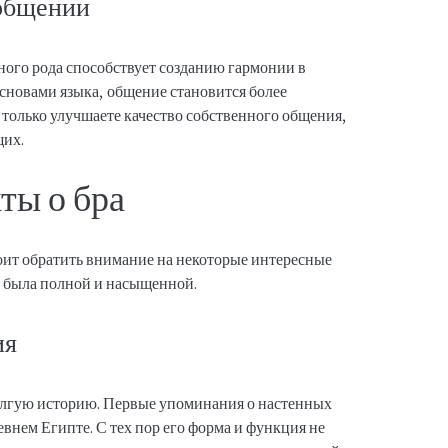
 общении
ного рода способствует созданию гармонии в
основами языка, общение становится более
только улучшаете качество собственного общения,
щих.
ты о бра
оит обратить внимание на некоторые интересные
а была полной и насыщенной.
ия
долгую историю. Первые упоминания о настенных
внем Египте. С тех пор его форма и функция не