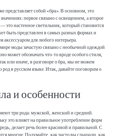
же представляет собой «бра». В основном, это
значениях: первое связано с освещением, а второе
 — это настенное светильник, который становится
ет быть представлен в самых разных формах и
ым аксессуаром для любого интерьера.
в мире моды зачастую связано с необычной одеждой
оно может обозначать что-то вроде особого стиля,
ак или иначе, в разговоре о бра, мы не можем
го род в русском языке. Итак, давайте поговорим о
ила и особенности
меют три рода: мужской, женский и средний.
ьку это влияет на правильное употребление форм
редь, делает речь более красивой и правильной. С
тся многие. Подумайте, как часто вы слышали, как