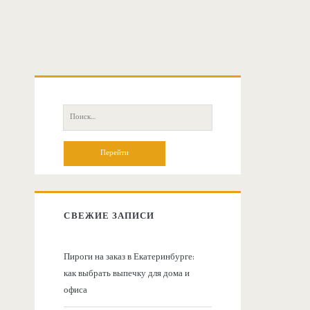
О
с
П
о
н
и
с
о
к
:
в
СВЕЖИЕ ЗАПИСИ
н
Пироги на заказ в Екатеринбурге:
как выбрать выпечку для дома и
а
офиса