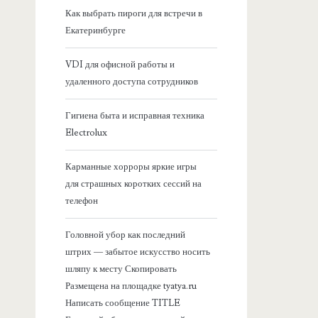
я
Как выбрать пироги для встречи в
Екатеринбурге
б
VDI для офисной работы и
о
удаленного доступа сотрудников
к
Гигиена быта и исправная техника
Electrolux
о
Карманные хорроры яркие игры
в
для страшных коротких сессий на
телефон
а
Головной убор как последний
я
штрих — забытое искусство носить
шляпу к месту Скопировать
п
Размещена на площадке tyatya.ru
Написать сообщение TITLE