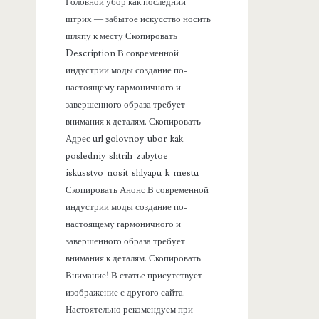
а
Головной убор как последний
штрих — забытое искусство носить
н
шляпу к месту Скопировать
Description В современной
е
индустрии моды создание по-
настоящему гармоничного и
л
завершенного образа требует
внимания к деталям. Скопировать
ь
Адрес url golovnoy-ubor-kak-
posledniy-shtrih-zabytoe-
iskusstvo-nosit-shlyapu-k-mestu
Скопировать Анонс В современной
индустрии моды создание по-
настоящему гармоничного и
завершенного образа требует
внимания к деталям. Скопировать
Внимание! В статье присутствует
изображение с другого сайта.
Настоятельно рекомендуем при