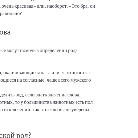
а очень красивая» или, наоборот, «Это бра, он
правильно?
ова
рые могут помочь в определении рода
 оканчивающиеся на -а или -я, относятся к
ющиеся на согласные, чаще всего мужского
елить род, если знать значение слова.
отных, то у большинства животных есть пол.
н исключений, так что если вы не уверены,
ской род?