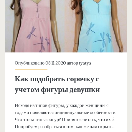
р
ш
а
н
т
е
ь
о
п
Опубликовано 08.11.2020 автор
tyatya
т
Как подобрать сорочку с
о
учетом фигуры девушки
м
ш
Исходя из типов фигуры, у каждой женщины с
годами появляются индивидуальные особенности.
а
Что это за типы фигур? Принято считать, что их 5.
п
Попробуем разобраться в том, как же нам скрыть…