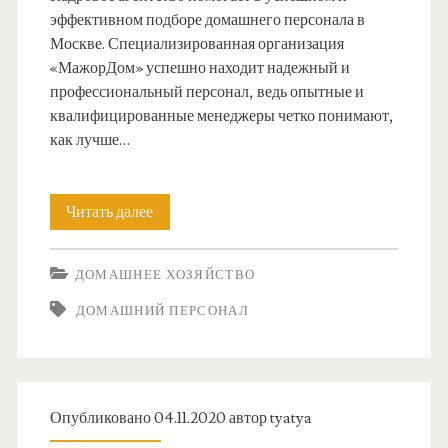
ш
эффективном подборе домашнего персонала в
к
к
Москве. Специализированная организация
и
«МажорДом» успешно находит надежный и
и
профессиональный персонал, ведь опытные и
х
квалифицированные менеджеры четко понимают,
п
как лучше…
ы
л
Читать далее
Н
е
а
ДОМАШНЕЕ ХОЗЯЙСТВО
с
с
ДОМАШНИЙ ПЕРСОНАЛ
о
к
с
о
о
л
Опубликовано 04.11.2020 автор
tyatya
в
ь