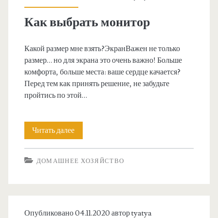
з
т
д
Как выбрать монитор
ь
в
Какой размер мне взять?ЭкранВажен не только
с
К
размер… но для экрана это очень важно! Больше
я
и
комфорта, больше места: ваше сердце качается?
Перед тем как принять решение, не забудьте
к
е
пройтись по этой…
д
в
о
е
Читать далее
К
м
а
а
ДОМАШНЕЕ ХОЗЯЙСТВО
к
ш
в
н
ы
е
Опубликовано 04.11.2020 автор
tyatya
б