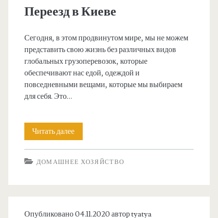
Т
к
Переезд в Киеве
о
о
Сегодня, в этом продвинутом мире, мы не можем
м
в
представить свою жизнь без различных видов
а
а
глобальных грузоперевозок, которые
обеспечивают нас едой, одеждой и
с
ж
повседневными вещами, которые мы выбираем
н
для себя. Это…
о
о
Читать далее
П
б
е
ДОМАШНЕЕ ХОЗЯЙСТВО
р
р
а
е
т
е
Опубликовано 04.11.2020 автор
tyatya
и