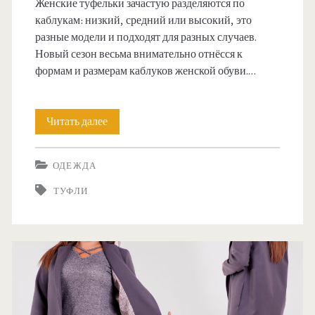
>
Женские туфельки зачастую разделяются по
каблукам: низкий, средний или высокий, это
м
разные модели и подходят для разных случаев.
у
Новый сезон весьма внимательно отнёсся к
формам и размерам каблуков женской обуви.…
щ
е
Читать далее
К
с
а
т
ОДЕЖДА
к
в
ТУФЛИ
в
а
ы
с
б
о
р
в
а
р