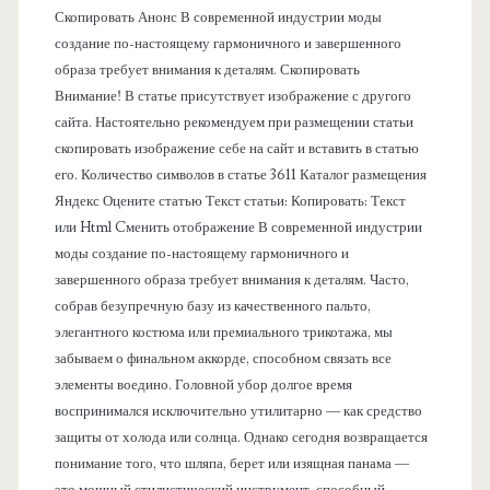
Скопировать Анонс В современной индустрии моды
н
создание по-настоящему гармоничного и завершенного
образа требует внимания к деталям. Скопировать
е
Внимание! В статье присутствует изображение с другого
сайта. Настоятельно рекомендуем при размещении статьи
л
скопировать изображение себе на сайт и вставить в статью
его. Количество символов в статье 3611 Каталог размещения
ь
Яндекс Оцените статью Текст статьи: Копировать: Текст
или Html Cменить отображение В современной индустрии
моды создание по-настоящему гармоничного и
завершенного образа требует внимания к деталям. Часто,
собрав безупречную базу из качественного пальто,
элегантного костюма или премиального трикотажа, мы
забываем о финальном аккорде, способном связать все
элементы воедино. Головной убор долгое время
воспринимался исключительно утилитарно — как средство
защиты от холода или солнца. Однако сегодня возвращается
понимание того, что шляпа, берет или изящная панама —
это мощный стилистический инструмент, способный