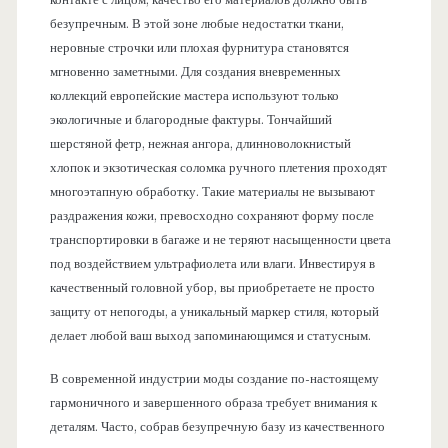
безупречным. В этой зоне любые недостатки ткани,
неровные строчки или плохая фурнитура становятся
мгновенно заметными. Для создания вневременных
коллекций европейские мастера используют только
экологичные и благородные фактуры. Тончайший
шерстяной фетр, нежная ангора, длинноволокнистый
хлопок и экзотическая соломка ручного плетения проходят
многоэтапную обработку. Такие материалы не вызывают
раздражения кожи, превосходно сохраняют форму после
транспортировки в багаже и не теряют насыщенности цвета
под воздействием ультрафиолета или влаги. Инвестируя в
качественный головной убор, вы приобретаете не просто
защиту от непогоды, а уникальный маркер стиля, который
делает любой ваш выход запоминающимся и статусным.
В современной индустрии моды создание по-настоящему
гармоничного и завершенного образа требует внимания к
деталям. Часто, собрав безупречную базу из качественного