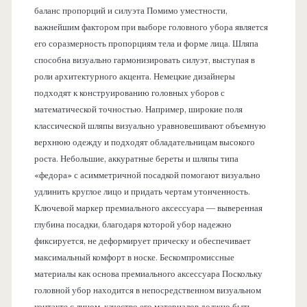
баланс пропорций и силуэта Помимо уместности,
важнейшим фактором при выборе головного убора является
его соразмерность пропорциям тела и форме лица. Шляпа
способна визуально гармонизировать силуэт, выступая в
роли архитектурного акцента. Немецкие дизайнеры
подходят к конструированию головных уборов с
математической точностью. Например, широкие поля
классической шляпы визуально уравновешивают объемную
верхнюю одежду и подходят обладательницам высокого
роста. Небольшие, аккуратные береты и шляпы типа
«федора» с асимметричной посадкой помогают визуально
удлинить круглое лицо и придать чертам утонченность.
Ключевой маркер премиального аксессуара — выверенная
глубина посадки, благодаря которой убор надежно
фиксируется, не деформирует прическу и обеспечивает
максимальный комфорт в носке. Бескомпромиссные
материалы как основа премиального аксессуара Поскольку
головной убор находится в непосредственном визуальном
контакте с лицом, качество его материалов должно быть