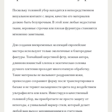
Поскольку головной убор находится в непосредственном
визуальном контакте с лицом, качество его материалов
должно быть безупречным. В этой зоне любые недостатки
ткани, неровные строчки или плохая фурнитура становятся
мгновенно заметными.
Для создания вневременных коллекций европейские
мастера используют только экологичные и благородные
фактуры. Тончайший шерстяной фетр, нежная ангора,
длинноволокнистый хлопок и экзотическая соломка
ручного плетения проходят многоэтапную обработку.
Такие материалы не вызывают раздражения кожи,
превосходно сохраняют форму после транспортировки в
багаже и не теряют насыщенности цвета под воздействием
ультрафиолета или влаги. Инвестируя в качественный
головной убор, вы приобретаете не просто защиту от
непогоды, а уникальный маркер стиля, который делает
любой ваш выход запоминающимся и статусным.