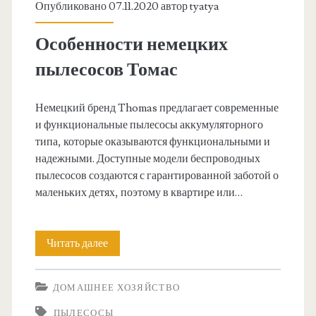
ь
Опубликовано 07.11.2020 автор
tyatya
с
Особенности немецких
о
пылесосов Томас
р
о
Немецкий бренд Thomas предлагает современные
и функциональные пылесосы аккумуляторного
ч
типа, которые оказываются функциональными и
к
надежными. Доступные модели беспроводных
пылесосов создаются с гарантированной заботой о
у
маленьких детях, поэтому в квартире или…
с
у
Читать далее
О
ч
с
е
ДОМАШНЕЕ ХОЗЯЙСТВО
о
т
ПЫЛЕСОСЫ