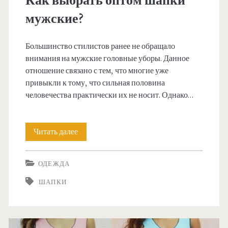
Как выбрать оптом шапки
ь
и
мужские?
т
о
Большинство стилистов ранее не обращало
внимания на мужские головные уборы. Данное
п
отношение связано с тем, что многие уже
о
привыкли к тому, что сильная половина
человечества практически их не носит. Однако…
л
н
Читать далее
К
о
а
й
ОДЕЖДА
к
б
ШАПКИ
в
а
ы
р
б
ы