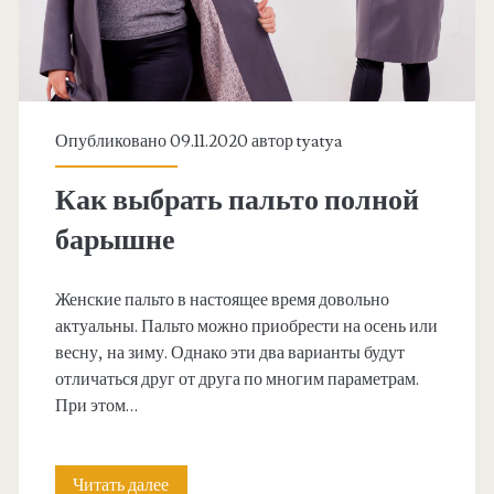
т
е
ь
м
с
е
т
н
Опубликовано 09.11.2020 автор
tyatya
и
н
Как выбрать пальто полной
л
ы
барышне
ь
х
н
д
Женские пальто в настоящее время довольно
актуальны. Пальто можно приобрести на осень или
ы
и
весну, на зиму. Однако эти два варианты будут
е
в
отличаться друг от друга по многим параметрам.
При этом…
и
а
т
н
Читать далее
К
а