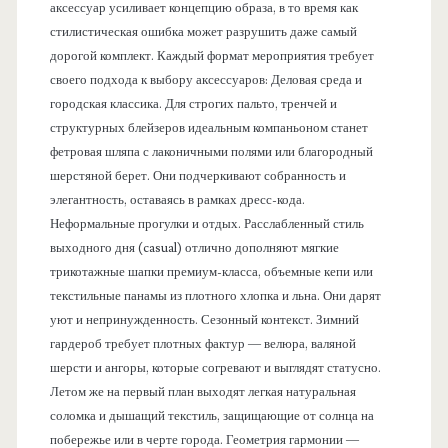
аксессуар усиливает концепцию образа, в то время как
стилистическая ошибка может разрушить даже самый
дорогой комплект. Каждый формат мероприятия требует
своего подхода к выбору аксессуаров: Деловая среда и
городская классика. Для строгих пальто, тренчей и
структурных блейзеров идеальным компаньоном станет
фетровая шляпа с лаконичными полями или благородный
шерстяной берет. Они подчеркивают собранность и
элегантность, оставаясь в рамках дресс-кода.
Неформальные прогулки и отдых. Расслабленный стиль
выходного дня (casual) отлично дополняют мягкие
трикотажные шапки премиум-класса, объемные кепи или
текстильные панамы из плотного хлопка и льна. Они дарят
уют и непринужденность. Сезонный контекст. Зимний
гардероб требует плотных фактур — велюра, валяной
шерсти и ангоры, которые согревают и выглядят статусно.
Летом же на первый план выходят легкая натуральная
соломка и дышащий текстиль, защищающие от солнца на
побережье или в черте города. Геометрия гармонии —