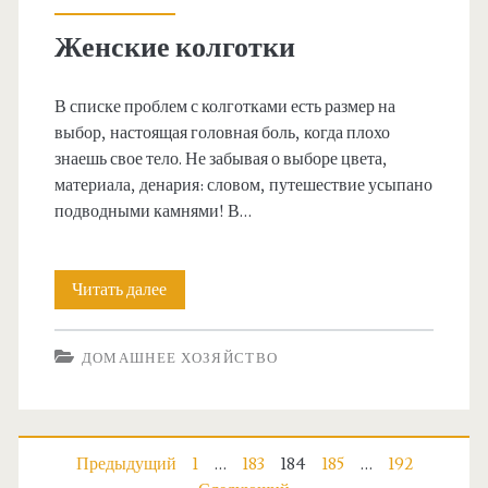
м
р
Женские колготки
у
а
п
В списке проблем с колготками есть размер на
т
выбор, настоящая головная боль, когда плохо
е
ь
знаешь свое тело. Не забывая о выборе цвета,
р
материала, денария: словом, путешествие усыпано
м
подводными камнями! В…
с
о
о
н
Читать далее
Ж
н
и
е
а
т
ДОМАШНЕЕ ХОЗЯЙСТВО
н
л
о
с
у
р
к
П
Предыдущий
1
…
183
184
185
…
192
и