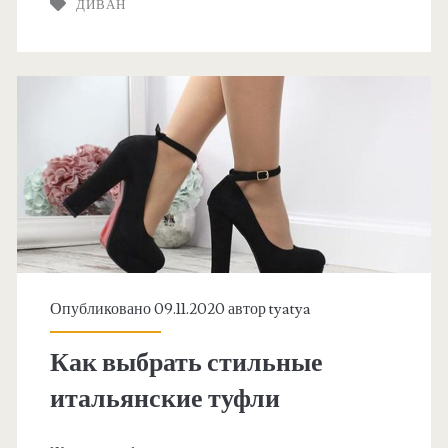
н
ДИВАН
б
и
е
н
я
н
<
о
/
с
т
s
и
p
и
Опубликовано 09.11.2020 автор
tyatya
a
п
Как выбрать стильные
р
n
итальянские туфли
е
и