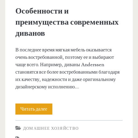
ы
Особенности и
т
преимущества современных
диванов
и
у
В последнее время мягкая мебель оказывается
очень востребованной, поэтому ее и выбирают
в
чаще всего. Например, диваны Anderssen
становятся все более востребованными благодаря
л
их качеству, надежности и даже оригинальному
дизайнерскому исполнению.…
е
ч
Читать далее
О
с
е
ДОМАШНЕЕ ХОЗЯЙСТВО
о