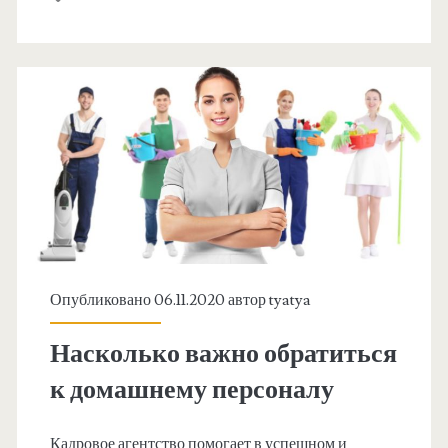
б
о
е
м
н
ф
н
и
о
г
с
у
т
р
и
ы
н
Опубликовано 06.11.2020 автор
tyatya
д
е
е
Насколько важно обратиться
м
в
к домашнему персоналу
е
у
ц
Кадровое агентство помогает в успешном и