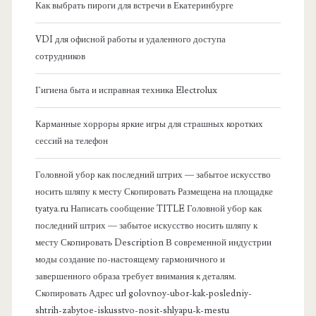
я
а
Как выбрать пироги для встречи в Екатеринбурге
б
п
VDI для офисной работы и удаленного доступа
сотрудников
о
и
Гигиена быта и исправная техника Electrolux
к
с
Карманные хорроры яркие игры для страшных коротких
о
е
сессий на телефон
в
й
Головной убор как последний штрих — забытое искусство
носить шляпу к месту Скопировать Размещена на площадке
а
tyatya.ru Написать сообщение TITLE Головной убор как
последний штрих — забытое искусство носить шляпу к
я
месту Скопировать Description В современной индустрии
моды создание по-настоящему гармоничного и
п
завершенного образа требует внимания к деталям.
Скопировать Адрес url golovnoy-ubor-kak-posledniy-
а
shtrih-zabytoe-iskusstvo-nosit-shlyapu-k-mestu