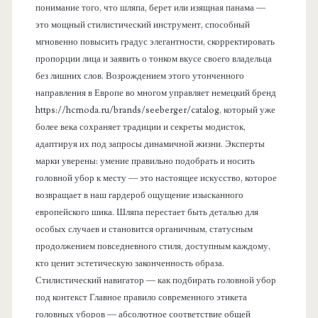
й
понимание того, что шляпа, берет или изящная панама —
это мощный стилистический инструмент, способный
т
мгновенно повысить градус элегантности, скорректировать
б
пропорции лица и заявить о тонком вкусе своего владельца
без лишних слов. Возрождением этого утонченного
а
направления в Европе во многом управляет немецкий бренд
л
https://hcmoda.ru/brands/seeberger/catalog, который уже
более века сохраняет традиции и секреты модисток,
л
адаптируя их под запросы динамичной жизни. Эксперты
марки уверены: умение правильно подобрать и носить
головной убор к месту — это настоящее искусство, которое
возвращает в наш гардероб ощущение изысканного
европейского шика. Шляпа перестает быть деталью для
особых случаев и становится органичным, статусным
продолжением повседневного стиля, доступным каждому,
кто ценит эстетическую законченность образа.
Стилистический навигатор — как подбирать головной убор
под контекст Главное правило современного этикета
головных уборов — абсолютное соответствие общей