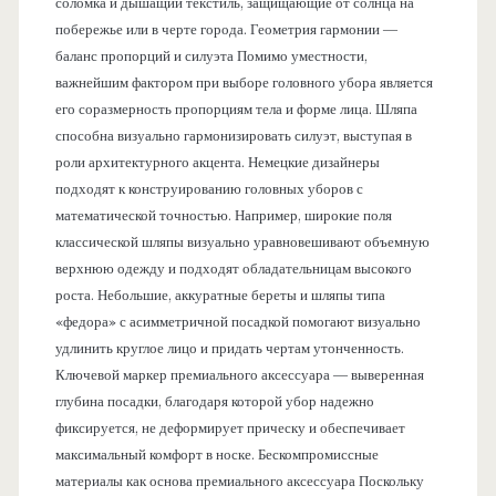
соломка и дышащий текстиль, защищающие от солнца на
побережье или в черте города. Геометрия гармонии —
баланс пропорций и силуэта Помимо уместности,
важнейшим фактором при выборе головного убора является
его соразмерность пропорциям тела и форме лица. Шляпа
способна визуально гармонизировать силуэт, выступая в
роли архитектурного акцента. Немецкие дизайнеры
подходят к конструированию головных уборов с
математической точностью. Например, широкие поля
классической шляпы визуально уравновешивают объемную
верхнюю одежду и подходят обладательницам высокого
роста. Небольшие, аккуратные береты и шляпы типа
«федора» с асимметричной посадкой помогают визуально
удлинить круглое лицо и придать чертам утонченность.
Ключевой маркер премиального аксессуара — выверенная
глубина посадки, благодаря которой убор надежно
фиксируется, не деформирует прическу и обеспечивает
максимальный комфорт в носке. Бескомпромиссные
материалы как основа премиального аксессуара Поскольку