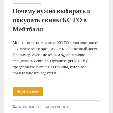
:
Почему нужно выбирать и
<
покупать скины КС ГО в
s
Мейтбалл
p
Многие почитатели игры КС ГО четко понимают,
как лучше всего организовать собственный досуг.
a
Например, очень полезным будет наличие
специальных скинов. Организация MateBall
n
предлагает купить КСГО скины, которые
обязательно пригодятся в…
>
с
Читать далее
П
к
о
КОМПЬЮТЕР, ЭЛЕКТРОНИКА
ч