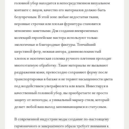
головной убор находится в непосредственном визуальном
контакте с лицом, качество его материалов должно быть
безупречным. В этой зоне любые недостатки ткани,
неровные строчки или плохая фурнитура становятся
мгновенно заметными. Для создания вневременных
коллекций европейские мастера используют только
экологичные и благородные фактуры. Тончайший
шерстяной фетр, нежная ангора, длинноволокнистый
хлопок и экзотическая соломка ручного плетения проходят
многоэтапную обработку. Такие материалы не вызывают
раздражения кожи, превосходно сохраняют форму после
транспортировки в багаже и не теряют насыщенности цвета
под воздействием ультрафиолета или влаги. Инвестируя в
качественный головной убор, вы приобретаете не просто
защиту от непогоды, а уникальный маркер стиля, который
делает любой ваш выход запоминающимся и статусным.
В современной индустрии моды создание по-настоящему
гармоничного и завершенного образа требует внимания к