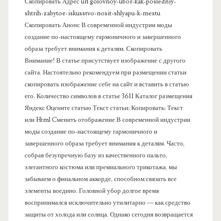
Скопировать Адрес url golovnoy-ubor-kak-posledniy-
а
с
shtrih-zabytoe-iskusstvo-nosit-shlyapu-k-mestu
Скопировать Анонс В современной индустрии моды
н
к
создание по-настоящему гармоничного и завершенного
и
образа требует внимания к деталям. Скопировать
е
Внимание! В статье присутствует изображение с другого
н
сайта. Настоятельно рекомендуем при размещении статьи
л
ы
скопировать изображение себе на сайт и вставить в статью
его. Количество символов в статье 3611 Каталог размещения
ь
К
Яндекс Оцените статью Текст статьи: Копировать: Текст
С
или Html Cменить отображение В современной индустрии
моды создание по-настоящему гармоничного и
Г
завершенного образа требует внимания к деталям. Часто,
О
собрав безупречную базу из качественного пальто,
элегантного костюма или премиального трикотажа, мы
в
забываем о финальном аккорде, способном связать все
М
элементы воедино. Головной убор долгое время
воспринимался исключительно утилитарно — как средство
е
защиты от холода или солнца. Однако сегодня возвращается