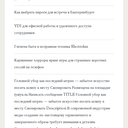
р
p
я
а
Как выбрать пироги для встречи в Екатеринбурге
a
б
т
VDI для офисной работы и удаленного доступа
ь
n
сотрудников
о
и
>
Гигиена быта и исправная техника Electrolux
к
п
Карманные хорроры яркие игры для страшных коротких
о
о
сессий на телефон
к
в
Головной убор как последний штрих — забытое искусство
у
носить шляпу к месту Скопировать Размещена на площадке
а
п
tyatya.ru Написать сообщение TITLE Головной убор как
последний штрих — забытое искусство носить шляпу к
я
а
месту Скопировать Description В современной индустрии
т
моды создание по-настоящему гармоничного и
п
завершенного образа требует внимания к деталям.
ь