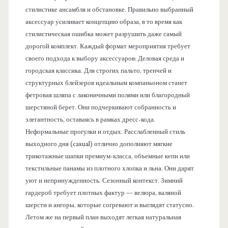
стилистике ансамбля и обстановке. Правильно выбранный
аксессуар усиливает концепцию образа, в то время как
стилистическая ошибка может разрушить даже самый
дорогой комплект. Каждый формат мероприятия требует
своего подхода к выбору аксессуаров: Деловая среда и
городская классика. Для строгих пальто, тренчей и
структурных блейзеров идеальным компаньоном станет
фетровая шляпа с лаконичными полями или благородный
шерстяной берет. Они подчеркивают собранность и
элегантность, оставаясь в рамках дресс-кода.
Неформальные прогулки и отдых. Расслабленный стиль
выходного дня (casual) отлично дополняют мягкие
трикотажные шапки премиум-класса, объемные кепи или
текстильные панамы из плотного хлопка и льна. Они дарят
уют и непринужденность. Сезонный контекст. Зимний
гардероб требует плотных фактур — велюра, валяной
шерсти и ангоры, которые согревают и выглядят статусно.
Летом же на первый план выходят легкая натуральная