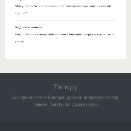
Мяту сушить со стеблями или только листья: какой способ
лучше?
Андрей
к записи
Как осветлить подмышки и зону бикини: секреты красоты и
ухода
Тятя.ру
Как сделать самому своими руками, поделки и мастер-
классы, советы для дома и семьи