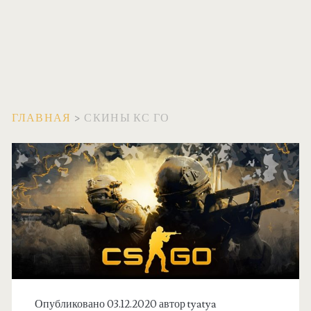
ГЛАВНАЯ
>
СКИНЫ КС ГО
М
е
т
к
а
Опубликовано 03.12.2020 автор
tyatya