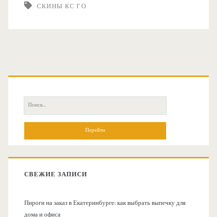
и
СКИНЫ КС ГО
е
н
м
ы
у
н
К
О
у
С
с
ж
П
Г
н
о
н
и
о
О
о
с
к
в
<
в
:
ы
СВЕЖИЕ ЗАПИСИ
/
н
б
и
s
Пироги на заказ в Екатеринбурге: как выбрать выпечку для
а
дома и офиса