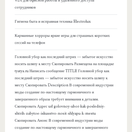
б
VDI для офисной работы и удаленного доступа
сотрудников
о
Гигиена быта и исправная техника Electrolux
к
Карманные хорроры яркие игры для страшных коротких
о
сессий на телефон
в
Головной убор как последний штрих — забытое искусство
носить шляпу к месту Скопировать Размещена на площадке
а
tyatya.ru Написать сообщение TITLE Головной убор как
последний штрих — забытое искусство носить шляпу к
я
месту Скопировать Description В современной индустрии
моды создание по-настоящему гармоничного и
п
завершенного образа требует внимания к деталям.
Скопировать Адрес url golovnoy-ubor-kak-posledniy-
а
shtrih-zabytoe-iskusstvo-nosit-shlyapu-k-mestu
Скопировать Анонс В современной индустрии моды
н
создание по-настоящему гармоничного и завершенного