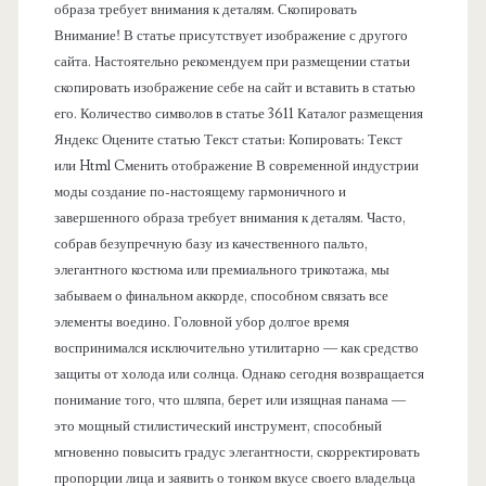
образа требует внимания к деталям. Скопировать
е
Внимание! В статье присутствует изображение с другого
сайта. Настоятельно рекомендуем при размещении статьи
л
скопировать изображение себе на сайт и вставить в статью
его. Количество символов в статье 3611 Каталог размещения
ь
Яндекс Оцените статью Текст статьи: Копировать: Текст
или Html Cменить отображение В современной индустрии
моды создание по-настоящему гармоничного и
завершенного образа требует внимания к деталям. Часто,
собрав безупречную базу из качественного пальто,
элегантного костюма или премиального трикотажа, мы
забываем о финальном аккорде, способном связать все
элементы воедино. Головной убор долгое время
воспринимался исключительно утилитарно — как средство
защиты от холода или солнца. Однако сегодня возвращается
понимание того, что шляпа, берет или изящная панама —
это мощный стилистический инструмент, способный
мгновенно повысить градус элегантности, скорректировать
пропорции лица и заявить о тонком вкусе своего владельца