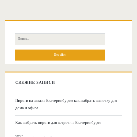
О
с
П
н
о
и
о
с
к
в
:
СВЕЖИЕ ЗАПИСИ
н
Пироги на заказ в Екатеринбурге: как выбрать выпечку для
а
дома и офиса
я
Как выбрать пироги для встречи в Екатеринбурге