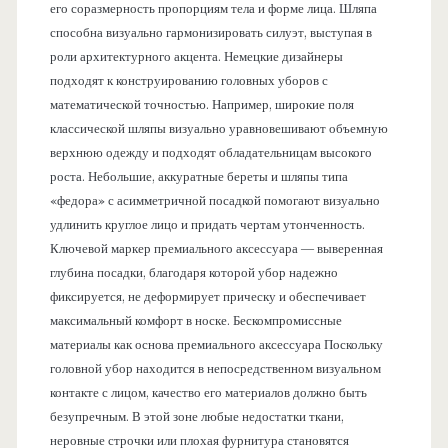
его соразмерность пропорциям тела и форме лица. Шляпа
способна визуально гармонизировать силуэт, выступая в
роли архитектурного акцента. Немецкие дизайнеры
подходят к конструированию головных уборов с
математической точностью. Например, широкие поля
классической шляпы визуально уравновешивают объемную
верхнюю одежду и подходят обладательницам высокого
роста. Небольшие, аккуратные береты и шляпы типа
«федора» с асимметричной посадкой помогают визуально
удлинить круглое лицо и придать чертам утонченность.
Ключевой маркер премиального аксессуара — выверенная
глубина посадки, благодаря которой убор надежно
фиксируется, не деформирует прическу и обеспечивает
максимальный комфорт в носке. Бескомпромиссные
материалы как основа премиального аксессуара Поскольку
головной убор находится в непосредственном визуальном
контакте с лицом, качество его материалов должно быть
безупречным. В этой зоне любые недостатки ткани,
неровные строчки или плохая фурнитура становятся