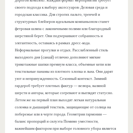
дорогой комплект. Каждый формат мероприятия требует
своего подхода к выбору аксессуаров: Деловая среда и
городская классика. Для строгих пальто, тренчей и
структурных блейзеров идеальным компаньоном станет
фетровая шляпа с лаконичными полями или благородный
шерстяной берет. Они подчеркивают собранность и
элегантность, оставаясь в рамках дресс-кода.
Неформальные прогулки и отдых. Расслабленный стиль
выходного дня (casual) отлично дополняют мягкие
трикотажные шапки премиум-класса, объемные кепи или
текстильные панамы из плотного хлопка и льна. Они дарят
уют и непринужденность. Сезонный контекст. Зимний
гардероб требует плотных фактур — велюра, валяной
шерсти и ангоры, которые согревают и выглядят статусно.
Летом же на первый план выходят легкая натуральная
соломка и дышащий текстиль, защищающие от солнца на
побережье или в черте города. Геометрия гармонии —
баланс пропорций и силуэта Помимо уместности,
важнейшим фактором при выборе головного убора является