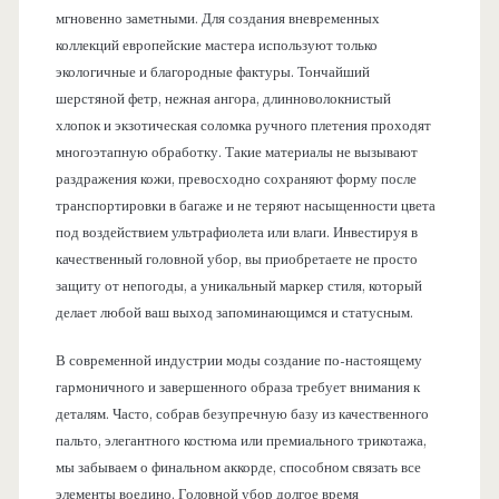
мгновенно заметными. Для создания вневременных
коллекций европейские мастера используют только
экологичные и благородные фактуры. Тончайший
шерстяной фетр, нежная ангора, длинноволокнистый
хлопок и экзотическая соломка ручного плетения проходят
многоэтапную обработку. Такие материалы не вызывают
раздражения кожи, превосходно сохраняют форму после
транспортировки в багаже и не теряют насыщенности цвета
под воздействием ультрафиолета или влаги. Инвестируя в
качественный головной убор, вы приобретаете не просто
защиту от непогоды, а уникальный маркер стиля, который
делает любой ваш выход запоминающимся и статусным.
В современной индустрии моды создание по-настоящему
гармоничного и завершенного образа требует внимания к
деталям. Часто, собрав безупречную базу из качественного
пальто, элегантного костюма или премиального трикотажа,
мы забываем о финальном аккорде, способном связать все
элементы воедино. Головной убор долгое время