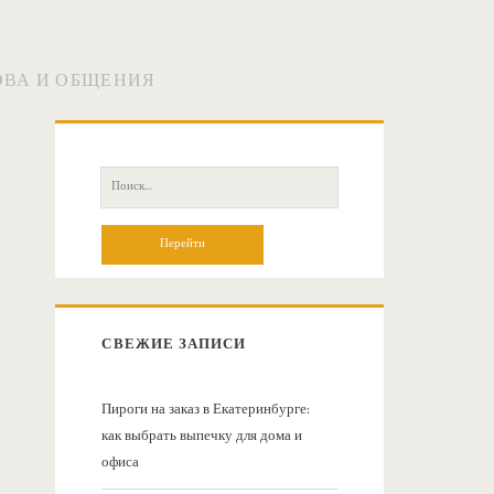
ОВА И ОБЩЕНИЯ
О
с
П
о
н
и
с
о
к
:
в
СВЕЖИЕ ЗАПИСИ
н
Пироги на заказ в Екатеринбурге:
как выбрать выпечку для дома и
а
офиса