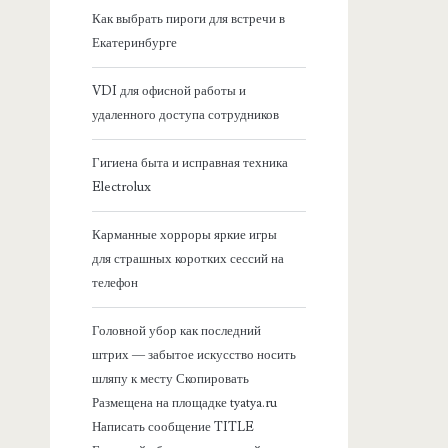
я
Как выбрать пироги для встречи в
Екатеринбурге
б
VDI для офисной работы и
о
удаленного доступа сотрудников
к
Гигиена быта и исправная техника
Electrolux
о
Карманные хорроры яркие игры
в
для страшных коротких сессий на
телефон
а
Головной убор как последний
я
штрих — забытое искусство носить
шляпу к месту Скопировать
п
Размещена на площадке tyatya.ru
Написать сообщение TITLE