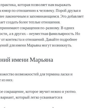
практика, которая позволяет нам выражать
а юмор по отношению к человеку. Порой друзья и
олее лаконичным и запоминающимся. Это добавляет
ает создать более теплые отношения.
спринимают сокращения по-разному. В одних
ости, а в других – неуместная фамильярность. Но
ит от контекста и отношений. Давайте подробнее
ений для имени Марьяна могут возникнуть.
ений имени Марьяна
ножество возможностей для термина ласки и
 из них:
ое сокращение, которое звучит нежно и уютно.
ариант, который легко усваивается в