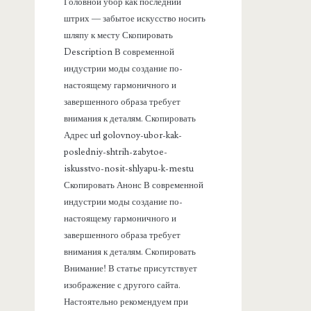
а
Головной убор как последний
штрих — забытое искусство носить
н
шляпу к месту Скопировать
Description В современной
е
индустрии моды создание по-
настоящему гармоничного и
л
завершенного образа требует
внимания к деталям. Скопировать
ь
Адрес url golovnoy-ubor-kak-
posledniy-shtrih-zabytoe-
iskusstvo-nosit-shlyapu-k-mestu
Скопировать Анонс В современной
индустрии моды создание по-
настоящему гармоничного и
завершенного образа требует
внимания к деталям. Скопировать
Внимание! В статье присутствует
изображение с другого сайта.
Настоятельно рекомендуем при