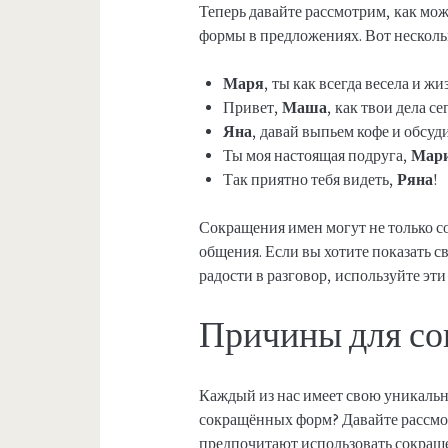
Теперь давайте рассмотрим, как мо
формы в предложениях. Вот несколь
Маря
, ты как всегда весела и ж
Привет,
Маша
, как твои дела с
Яна
, давай выпьем кофе и обсу
Ты моя настоящая подруга,
Мар
Так приятно тебя видеть,
Ряна
!
Сокращения имен могут не только со
общения. Если вы хотите показать 
радости в разговор, используйте эти
Причины для со
Каждый из нас имеет свою уникальну
сокращённых форм? Давайте рассмо
предпочитают использовать сокращ