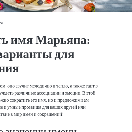
ya
ть имя Марьяна:
варианты для
ения
: оно звучит мелодично и тепло, а также таит в
буждать различные ассоциации и эмоции. В этой
можно сократить это имя, но и предложим вам
ие и умные прозвища для ваших друзей или
ствие в мир имен и сокращений!
о значении имени