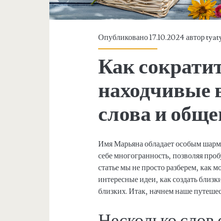
Опубликовано 17.10.2024 автор
tyat
Как сократи
находчивые 
слова и общ
Имя Марьяна обладает особым шармом
себе многогранность, позволяя про
статье мы не просто разберем, как 
интересные идеи, как создать близк
близких. Итак, начнем наше путеше
Несколько слов 