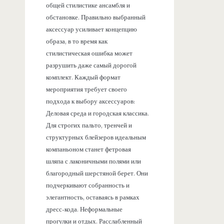
общей стилистике ансамбля и
обстановке. Правильно выбранный
аксессуар усиливает концепцию
образа, в то время как
стилистическая ошибка может
разрушить даже самый дорогой
комплект. Каждый формат
мероприятия требует своего
подхода к выбору аксессуаров:
Деловая среда и городская классика.
Для строгих пальто, тренчей и
структурных блейзеров идеальным
компаньоном станет фетровая
шляпа с лаконичными полями или
благородный шерстяной берет. Они
подчеркивают собранность и
элегантность, оставаясь в рамках
дресс-кода. Неформальные
прогулки и отдых. Расслабленный