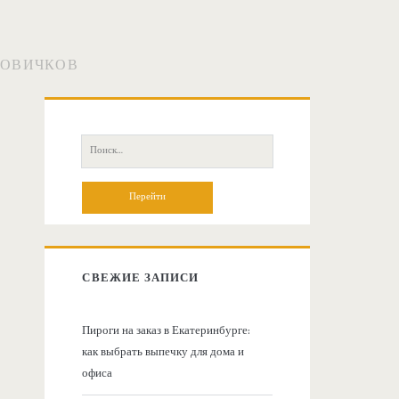
НОВИЧКОВ
О
с
П
о
н
и
с
о
к
:
в
СВЕЖИЕ ЗАПИСИ
н
Пироги на заказ в Екатеринбурге:
как выбрать выпечку для дома и
а
офиса