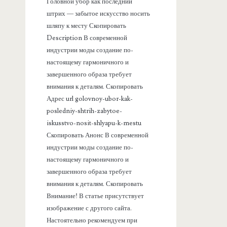
а
Головной убор как последний
штрих — забытое искусство носить
н
шляпу к месту Скопировать
Description В современной
е
индустрии моды создание по-
настоящему гармоничного и
л
завершенного образа требует
внимания к деталям. Скопировать
ь
Адрес url golovnoy-ubor-kak-
posledniy-shtrih-zabytoe-
iskusstvo-nosit-shlyapu-k-mestu
Скопировать Анонс В современной
индустрии моды создание по-
настоящему гармоничного и
завершенного образа требует
внимания к деталям. Скопировать
Внимание! В статье присутствует
изображение с другого сайта.
Настоятельно рекомендуем при