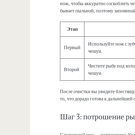
нож, чтобы аккуратно соскоблить чеш
бывает пыльной, поэтому запоминайт
Этап
Используйте нож с зу
Первый
чешуи.
Чистите рыбу под хол
Второй
чешуи.
После очистки вы увидите блестящу
то, что дорадо готова к дальнейшей 
Шаг 3: потрошение р
Следующий шаг — потрошение. Удал