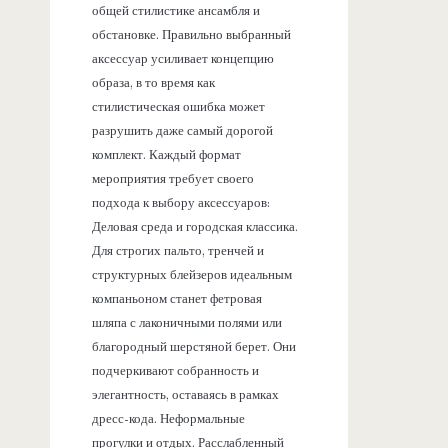
общей стилистике ансамбля и
обстановке. Правильно выбранный
аксессуар усиливает концепцию
образа, в то время как
стилистическая ошибка может
разрушить даже самый дорогой
комплект. Каждый формат
мероприятия требует своего
подхода к выбору аксессуаров:
Деловая среда и городская классика.
Для строгих пальто, тренчей и
структурных блейзеров идеальным
компаньоном станет фетровая
шляпа с лаконичными полями или
благородный шерстяной берет. Они
подчеркивают собранность и
элегантность, оставаясь в рамках
дресс-кода. Неформальные
прогулки и отдых. Расслабленный