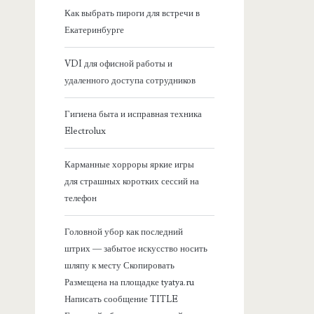
я
Как выбрать пироги для встречи в
Екатеринбурге
б
VDI для офисной работы и
о
удаленного доступа сотрудников
к
Гигиена быта и исправная техника
Electrolux
о
Карманные хорроры яркие игры
в
для страшных коротких сессий на
телефон
а
Головной убор как последний
я
штрих — забытое искусство носить
шляпу к месту Скопировать
п
Размещена на площадке tyatya.ru
Написать сообщение TITLE