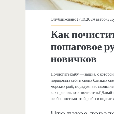
Опубликовано 17.10.2024 автор
tyat
Как почистит
пошаговое р
новичков
Почистить рыбу — задача, с которой
порадовать себя и своих близких с
морских рыб, порадует вас своим н
как правильно ее почистить? Давайт
особенностями этой рыбы и подели
Что такое дорад