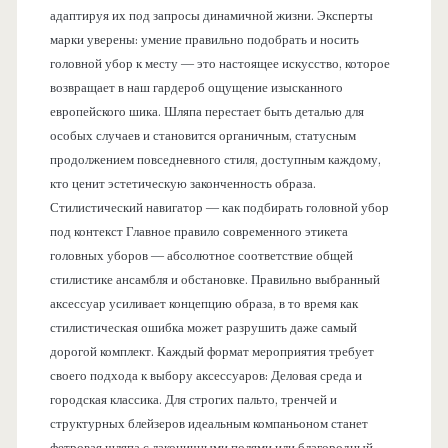
адаптируя их под запросы динамичной жизни. Эксперты
марки уверены: умение правильно подобрать и носить
головной убор к месту — это настоящее искусство, которое
возвращает в наш гардероб ощущение изысканного
европейского шика. Шляпа перестает быть деталью для
особых случаев и становится органичным, статусным
продолжением повседневного стиля, доступным каждому,
кто ценит эстетическую законченность образа.
Стилистический навигатор — как подбирать головной убор
под контекст Главное правило современного этикета
головных уборов — абсолютное соответствие общей
стилистике ансамбля и обстановке. Правильно выбранный
аксессуар усиливает концепцию образа, в то время как
стилистическая ошибка может разрушить даже самый
дорогой комплект. Каждый формат мероприятия требует
своего подхода к выбору аксессуаров: Деловая среда и
городская классика. Для строгих пальто, тренчей и
структурных блейзеров идеальным компаньоном станет