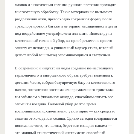
хлопок и экзотическая соломка ручного плетения проходят
многоэтапную обработку. Такие материалы не вызывают
раздражения кожи, превосходно сохраняют форму после
транспортировки в багаже и не теряют насыщенности цвета
под воздействием ультрафиолета или влаги. Инвестируя в
качественный головной убор, вы приобретаете не просто
защиту от непогоды, а уникальный маркер стиля, который
делает любой ваш выход запоминающимся и статусным.
В современной индустрии моды создание по-настоящему
гармоничного и завершенного образа требует внимания к
деталям. Часто, собрав безупречную базу из качественного
пальто, элегантного костюма или премиального трикотажа,
мы забываем о финальном аккорде, способном связать все
элементы воедино. Головной убор долгое время
воспринимался исключительно утилитарно — как средство
защиты от холода или солнца. Однако сегодня возвращается
понимание того, что шляпа, берет или изящная панама —
это мощный стилистический инструмент, способный