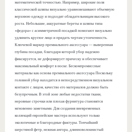
математической точностью. Например, широкие поля
классической шляпы визуально уравновешивают объемную
верхнюю одежду и подходят обладательницам высокого
роста. Небольшие, аккуратные береты и шляпы типа
«федора» с асимметричной посадкой помогают визуально
удлинить круглое лицо и придать чертам утонченность.
Ключевой маркер премиального аксессуара — выверенная
глубина посадки, благодаря которой убор надежно
фиксируется, не деформирует прическу и обеспечивает
максимальный комфорт в носке. Бескомпромиссные
материалы как основа премиального аксессуара Поскольку
головной убор находится в непосредственном визуальном
контакте с лицом, качество его материалов должно быть
безупречным. В этой зоне любые недостатки ткани,
неровные строчки или плохая фурнитура становятся
мгновенно заметными. Для создания вневременных
коллекций европейские мастера используют только
экологичные и благородные фактуры. Тончайший
шерстяной фетр, нежная ангора, длинноволокнистый