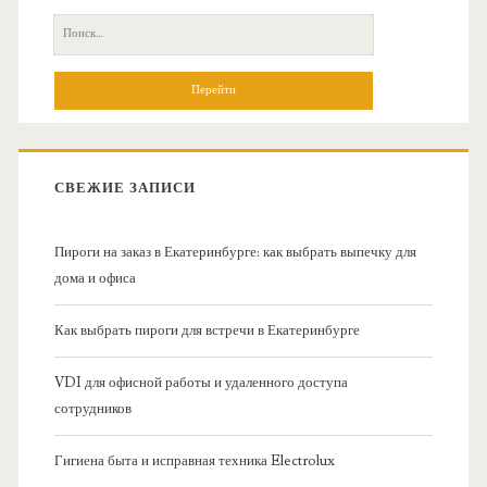
с
П
н
о
и
о
с
к
в
:
СВЕЖИЕ ЗАПИСИ
н
Пироги на заказ в Екатеринбурге: как выбрать выпечку для
а
дома и офиса
я
Как выбрать пироги для встречи в Екатеринбурге
б
VDI для офисной работы и удаленного доступа
сотрудников
о
Гигиена быта и исправная техника Electrolux