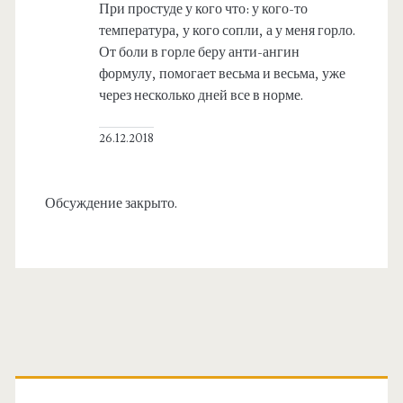
При простуде у кого что: у кого-то
температура, у кого сопли, а у меня горло.
От боли в горле беру анти-ангин
формулу, помогает весьма и весьма, уже
через несколько дней все в норме.
26.12.2018
Обсуждение закрыто.
О