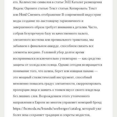
его. Количество символов в статье 3611 Каталог размещения
ь
Яндекс Оцените статью Текст статьи: Копировать: Текст
или Html Cменить отображение В современной индустрии
моды создание по-настоящему гармоничного и
завершенного образа требует внимания к деталям. Часто,
собрав безупречную базу из качественного пальто,
элегантного костюма или премиального трикотажа, мы
забываем о финальном аккорде, способном связать все
элементы воедино. Головной убор долгое время
воспринимался исключительно утилитарно — как средство
защиты от холода или солнца. Однако сегодня возвращается
понимание того, что шляпа, берет или изящная панама —
это мощный стилистический инструмент, способный
мгновенно повысить градус элегантности, скорректировать
пропорции лица и заявить о тонком вкусе своего владельца
без лишних слов. Возрождением этого утонченного
направления в Европе во многом управляет немецкий бренд
https://hcmoda.ru/brands/seeberger/catalog, который уже
более века сохраняет традиции и секреты модисток,