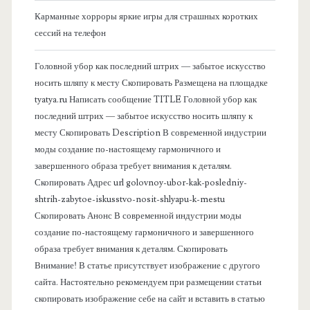
к
Карманные хорроры яркие игры для страшных коротких
о
сессий на телефон
в
Головной убор как последний штрих — забытое искусство
носить шляпу к месту Скопировать Размещена на площадке
а
tyatya.ru Написать сообщение TITLE Головной убор как
последний штрих — забытое искусство носить шляпу к
я
месту Скопировать Description В современной индустрии
моды создание по-настоящему гармоничного и
п
завершенного образа требует внимания к деталям.
Скопировать Адрес url golovnoy-ubor-kak-posledniy-
а
shtrih-zabytoe-iskusstvo-nosit-shlyapu-k-mestu
Скопировать Анонс В современной индустрии моды
н
создание по-настоящему гармоничного и завершенного
образа требует внимания к деталям. Скопировать
е
Внимание! В статье присутствует изображение с другого
сайта. Настоятельно рекомендуем при размещении статьи
л
скопировать изображение себе на сайт и вставить в статью