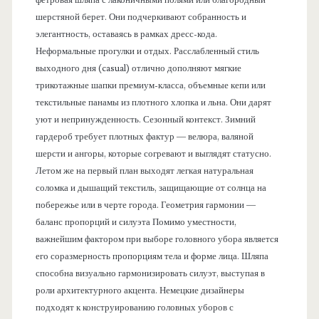
фетровая шляпа с лаконичными полями или благородный
шерстяной берет. Они подчеркивают собранность и
элегантность, оставаясь в рамках дресс-кода.
Неформальные прогулки и отдых. Расслабленный стиль
выходного дня (casual) отлично дополняют мягкие
трикотажные шапки премиум-класса, объемные кепи или
текстильные панамы из плотного хлопка и льна. Они дарят
уют и непринужденность. Сезонный контекст. Зимний
гардероб требует плотных фактур — велюра, валяной
шерсти и ангоры, которые согревают и выглядят статусно.
Летом же на первый план выходят легкая натуральная
соломка и дышащий текстиль, защищающие от солнца на
побережье или в черте города. Геометрия гармонии —
баланс пропорций и силуэта Помимо уместности,
важнейшим фактором при выборе головного убора является
его соразмерность пропорциям тела и форме лица. Шляпа
способна визуально гармонизировать силуэт, выступая в
роли архитектурного акцента. Немецкие дизайнеры
подходят к конструированию головных уборов с