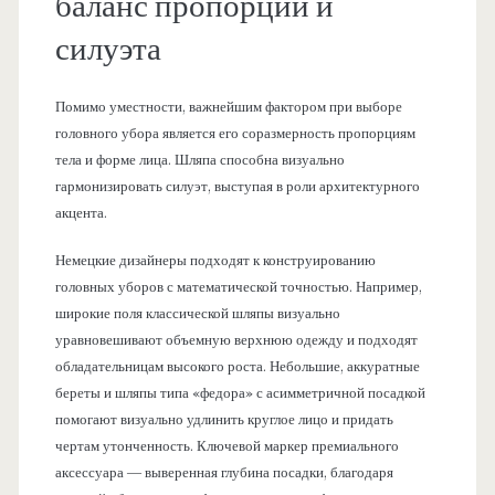
баланс пропорций и
силуэта
Помимо уместности, важнейшим фактором при выборе
головного убора является его соразмерность пропорциям
тела и форме лица. Шляпа способна визуально
гармонизировать силуэт, выступая в роли архитектурного
акцента.
Немецкие дизайнеры подходят к конструированию
головных уборов с математической точностью. Например,
широкие поля классической шляпы визуально
уравновешивают объемную верхнюю одежду и подходят
обладательницам высокого роста. Небольшие, аккуратные
береты и шляпы типа «федора» с асимметричной посадкой
помогают визуально удлинить круглое лицо и придать
чертам утонченность. Ключевой маркер премиального
аксессуара — выверенная глубина посадки, благодаря