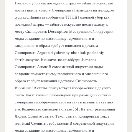
в
Головной убор как последний штрих — забытое искусство
носить шляпу к месту Скопировать Размещена на площадке
а
tyatya.ru Написать сообщение TITLE Головной убор как
последний штрих — забытое искусство носить шляпу к
я
месту Скопировать Description В современной индустрии
моды создание по-настоящему гармоничного и
п
завершенного образа требует внимания к деталям.
Скопировать Адрес url golovnoy-ubor-kak-posledniy-
а
shtrih-zabytoe-iskusstvo-nosit-shlyapu-k-mestu
Скопировать Анонс В современной индустрии моды
н
создание по-настоящему гармоничного и завершенного
образа требует внимания к деталям. Скопировать
е
Внимание! В статье присутствует изображение с другого
сайта. Настоятельно рекомендуем при размещении статьи
л
скопировать изображение себе на сайт и вставить в статью
его. Количество символов в статье 3611 Каталог размещения
ь
Яндекс Оцените статью Текст статьи: Копировать: Текст
или Html Cменить отображение В современной индустрии
моды создание по-настоящему гармоничного и