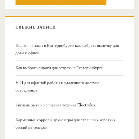
о
с
к
в
:
СВЕЖИЕ ЗАПИСИ
н
Пироги на заказ в Екатеринбурге: как выбрать выпечку для
а
дома и офиса
я
Как выбрать пироги для встречи в Екатеринбурге
б
VDI для офисной работы и удаленного доступа
сотрудников
о
Гигиена быта и исправная техника Electrolux
к
Карманные хорроры яркие игры для страшных коротких
о
сессий на телефон