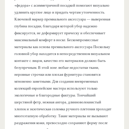
«федора» с асимметричной посадкой помогают визуально
удлинить круглое лицо и придать чертам утонченность.
Ключевой маркер премиального аксессуара — выверенная
глубина посадки, благодаря которой убор надежно
фиксируется, не деформирует прическу и обеспечивает
максимальный комфорт в носке. Бескомпромиссные
материалы как основа премиального аксессуара Поскольку
головной убор находится в непосредственном визуальном
контакте с лицом, качество его материалов должно быть
безупречным. В этой зоне любые недостатки ткани,
неровные строчки или плохая фурнитура становятся
мгновенно заметными. Для создания вневременных
коллекций европейские мастера используют только
экологичные и благородные фактуры. Тончайший
шерстяной фетр, нежная ангора, длинноволокнистый
хлопок и экзотическая соломка ручного плетения проходят
многоэтапную обработку. Такие материалы не вызывают
раздражения кожи, превосходно сохраняют форму после