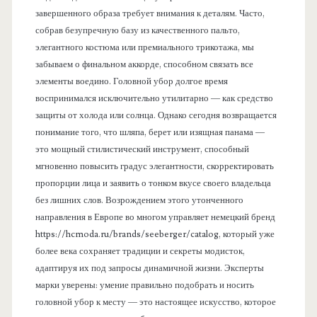
завершенного образа требует внимания к деталям. Часто,
собрав безупречную базу из качественного пальто,
элегантного костюма или премиального трикотажа, мы
забываем о финальном аккорде, способном связать все
элементы воедино. Головной убор долгое время
воспринимался исключительно утилитарно — как средство
защиты от холода или солнца. Однако сегодня возвращается
понимание того, что шляпа, берет или изящная панама —
это мощный стилистический инструмент, способный
мгновенно повысить градус элегантности, скорректировать
пропорции лица и заявить о тонком вкусе своего владельца
без лишних слов. Возрождением этого утонченного
направления в Европе во многом управляет немецкий бренд
https://hcmoda.ru/brands/seeberger/catalog, который уже
более века сохраняет традиции и секреты модисток,
адаптируя их под запросы динамичной жизни. Эксперты
марки уверены: умение правильно подобрать и носить
головной убор к месту — это настоящее искусство, которое