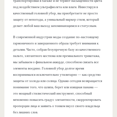
транспортировки в багаже и не теряют насыщенности цвета
под воздействием ультрафиолета или влаги. Инвестируя в
качественный головной убор, вы приобретаете не просто
защиту от непогоды, а уникальный маркер стиля, который
делает любой ваш выход запоминающимся и статусным.
В современной индустрии моды создание по-настоящему
гармоничного и завершенного образа требует внимания к
деталям. Часто, собрав безупречную базу из качественного
пальто, элегантного костюма или премиального трикотажа,
мы забываем о финальном аккорде, способном связать все
элементы воедино. Головной убор долгое время
воспринимался исключительно утилитарно — как средство
защиты от холода или солнца. Однако сегодня возвращается
понимание того, что шляпа, берет или изящная панама —
это мощный стилистический инструмент, способный
мгновенно повысить градус элегантности, скорректировать
пропорции лица и заявить о тонком вкусе своего владельца
без лишних слов.