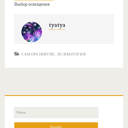
Выбор освещения
tyatya
САМОРАЗВИТИЕ, ПСИХОЛОГИЯ
О
с
П
н
о
и