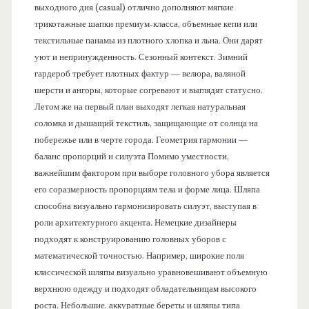
выходного дня (casual) отлично дополняют мягкие
трикотажные шапки премиум-класса, объемные кепи или
текстильные панамы из плотного хлопка и льна. Они дарят
уют и непринужденность. Сезонный контекст. Зимний
гардероб требует плотных фактур — велюра, валяной
шерсти и ангоры, которые согревают и выглядят статусно.
Летом же на первый план выходят легкая натуральная
соломка и дышащий текстиль, защищающие от солнца на
побережье или в черте города. Геометрия гармонии —
баланс пропорций и силуэта Помимо уместности,
важнейшим фактором при выборе головного убора является
его соразмерность пропорциям тела и форме лица. Шляпа
способна визуально гармонизировать силуэт, выступая в
роли архитектурного акцента. Немецкие дизайнеры
подходят к конструированию головных уборов с
математической точностью. Например, широкие поля
классической шляпы визуально уравновешивают объемную
верхнюю одежду и подходят обладательницам высокого
роста. Небольшие, аккуратные береты и шляпы типа