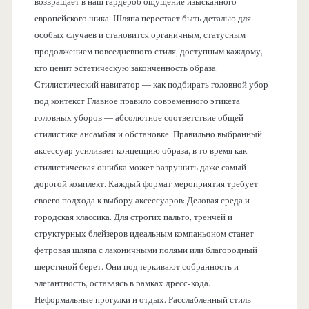
возвращает в наш гардероб ощущение изысканного
европейского шика. Шляпа перестает быть деталью для
особых случаев и становится органичным, статусным
продолжением повседневного стиля, доступным каждому,
кто ценит эстетическую законченность образа.
Стилистический навигатор — как подбирать головной убор
под контекст Главное правило современного этикета
головных уборов — абсолютное соответствие общей
стилистике ансамбля и обстановке. Правильно выбранный
аксессуар усиливает концепцию образа, в то время как
стилистическая ошибка может разрушить даже самый
дорогой комплект. Каждый формат мероприятия требует
своего подхода к выбору аксессуаров: Деловая среда и
городская классика. Для строгих пальто, тренчей и
структурных блейзеров идеальным компаньоном станет
фетровая шляпа с лаконичными полями или благородный
шерстяной берет. Они подчеркивают собранность и
элегантность, оставаясь в рамках дресс-кода.
Неформальные прогулки и отдых. Расслабленный стиль