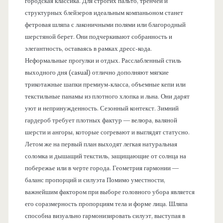
городская классика. Для строгих пальто, тренчей и
структурных блейзеров идеальным компаньоном станет
фетровая шляпа с лаконичными полями или благородный
шерстяной берет. Они подчеркивают собранность и
элегантность, оставаясь в рамках дресс-кода.
Неформальные прогулки и отдых. Расслабленный стиль
выходного дня (casual) отлично дополняют мягкие
трикотажные шапки премиум-класса, объемные кепи или
текстильные панамы из плотного хлопка и льна. Они дарят
уют и непринужденность. Сезонный контекст. Зимний
гардероб требует плотных фактур — велюра, валяной
шерсти и ангоры, которые согревают и выглядят статусно.
Летом же на первый план выходят легкая натуральная
соломка и дышащий текстиль, защищающие от солнца на
побережье или в черте города. Геометрия гармонии —
баланс пропорций и силуэта Помимо уместности,
важнейшим фактором при выборе головного убора является
его соразмерность пропорциям тела и форме лица. Шляпа
способна визуально гармонизировать силуэт, выступая в