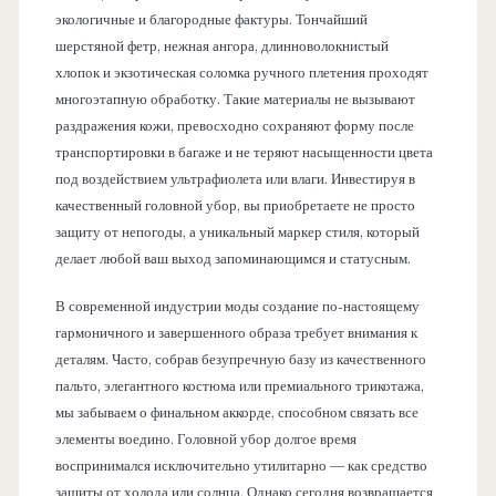
экологичные и благородные фактуры. Тончайший
шерстяной фетр, нежная ангора, длинноволокнистый
хлопок и экзотическая соломка ручного плетения проходят
многоэтапную обработку. Такие материалы не вызывают
раздражения кожи, превосходно сохраняют форму после
транспортировки в багаже и не теряют насыщенности цвета
под воздействием ультрафиолета или влаги. Инвестируя в
качественный головной убор, вы приобретаете не просто
защиту от непогоды, а уникальный маркер стиля, который
делает любой ваш выход запоминающимся и статусным.
В современной индустрии моды создание по-настоящему
гармоничного и завершенного образа требует внимания к
деталям. Часто, собрав безупречную базу из качественного
пальто, элегантного костюма или премиального трикотажа,
мы забываем о финальном аккорде, способном связать все
элементы воедино. Головной убор долгое время
воспринимался исключительно утилитарно — как средство
защиты от холода или солнца. Однако сегодня возвращается