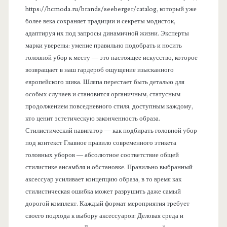
https://hcmoda.ru/brands/seeberger/catalog, который уже
более века сохраняет традиции и секреты модисток,
адаптируя их под запросы динамичной жизни. Эксперты
марки уверены: умение правильно подобрать и носить
головной убор к месту — это настоящее искусство, которое
возвращает в наш гардероб ощущение изысканного
европейского шика. Шляпа перестает быть деталью для
особых случаев и становится органичным, статусным
продолжением повседневного стиля, доступным каждому,
кто ценит эстетическую законченность образа.
Стилистический навигатор — как подбирать головной убор
под контекст Главное правило современного этикета
головных уборов — абсолютное соответствие общей
стилистике ансамбля и обстановке. Правильно выбранный
аксессуар усиливает концепцию образа, в то время как
стилистическая ошибка может разрушить даже самый
дорогой комплект. Каждый формат мероприятия требует
своего подхода к выбору аксессуаров: Деловая среда и