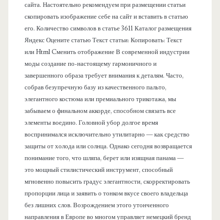
сайта. Настоятельно рекомендуем при размещении статьи
л
скопировать изображение себе на сайт и вставить в статью
его. Количество символов в статье 3611 Каталог размещения
ь
Яндекс Оцените статью Текст статьи: Копировать: Текст
или Html Cменить отображение В современной индустрии
моды создание по-настоящему гармоничного и
завершенного образа требует внимания к деталям. Часто,
собрав безупречную базу из качественного пальто,
элегантного костюма или премиального трикотажа, мы
забываем о финальном аккорде, способном связать все
элементы воедино. Головной убор долгое время
воспринимался исключительно утилитарно — как средство
защиты от холода или солнца. Однако сегодня возвращается
понимание того, что шляпа, берет или изящная панама —
это мощный стилистический инструмент, способный
мгновенно повысить градус элегантности, скорректировать
пропорции лица и заявить о тонком вкусе своего владельца
без лишних слов. Возрождением этого утонченного
направления в Европе во многом управляет немецкий бренд