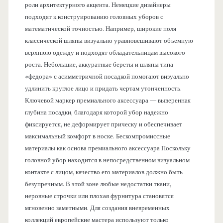
роли архитектурного акцента. Немецкие дизайнеры
подходят к конструированию головных уборов с
математической точностью. Например, широкие поля
классической шляпы визуально уравновешивают объемную
верхнюю одежду и подходят обладательницам высокого
роста. Небольшие, аккуратные береты и шляпы типа
«федора» с асимметричной посадкой помогают визуально
удлинить круглое лицо и придать чертам утонченность.
Ключевой маркер премиального аксессуара — выверенная
глубина посадки, благодаря которой убор надежно
фиксируется, не деформирует прическу и обеспечивает
максимальный комфорт в носке. Бескомпромиссные
материалы как основа премиального аксессуара Поскольку
головной убор находится в непосредственном визуальном
контакте с лицом, качество его материалов должно быть
безупречным. В этой зоне любые недостатки ткани,
неровные строчки или плохая фурнитура становятся
мгновенно заметными. Для создания вневременных
коллекций европейские мастера используют только