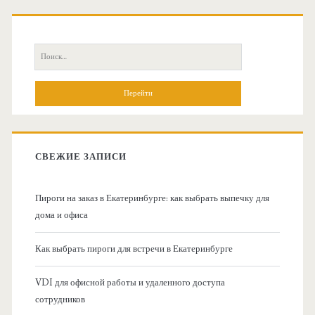
О
с
П
н
о
и
о
с
к
в
:
СВЕЖИЕ ЗАПИСИ
н
Пироги на заказ в Екатеринбурге: как выбрать выпечку для
а
дома и офиса
я
Как выбрать пироги для встречи в Екатеринбурге
б
VDI для офисной работы и удаленного доступа
сотрудников