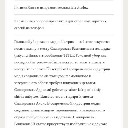
о
Гигиена быта и исправная техника Electrolux
к
Карманные хорроры яркие игры для страшных коротких
о
сессий на телефон
в
Головной убор как последний штрих — забытое искусство
носить шляпу к месту Скопировать Размещена на площадке
а
tyatya.ru Написать сообщение TITLE Головной убор как
последний штрих — забытое искусство носить шляпу к
я
месту Скопировать Description В современной индустрии
моды создание по-настоящему гармоничного и
п
завершенного образа требует внимания к деталям.
Скопировать Адрес url golovnoy-ubor-kak-posledniy-
а
shtrih-zabytoe-iskusstvo-nosit-shlyapu-k-mestu
Скопировать Анонс В современной индустрии моды
н
создание по-настоящему гармоничного и завершенного
образа требует внимания к деталям. Скопировать
е
Внимание! В статье присутствует изображение с другого