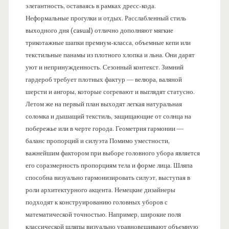
элегантность, оставаясь в рамках дресс-кода.
Неформальные прогулки и отдых. Расслабленный стиль
выходного дня (casual) отлично дополняют мягкие
трикотажные шапки премиум-класса, объемные кепи или
текстильные панамы из плотного хлопка и льна. Они дарят
уют и непринужденность. Сезонный контекст. Зимний
гардероб требует плотных фактур — велюра, валяной
шерсти и ангоры, которые согревают и выглядят статусно.
Летом же на первый план выходят легкая натуральная
соломка и дышащий текстиль, защищающие от солнца на
побережье или в черте города. Геометрия гармонии —
баланс пропорций и силуэта Помимо уместности,
важнейшим фактором при выборе головного убора является
его соразмерность пропорциям тела и форме лица. Шляпа
способна визуально гармонизировать силуэт, выступая в
роли архитектурного акцента. Немецкие дизайнеры
подходят к конструированию головных уборов с
математической точностью. Например, широкие поля
классической шляпы визуально уравновешивают объемную