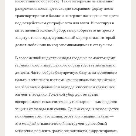
многоэтапную обработку. Такие материалы не вызывают
раздражения кожи, превосходно сохраняют форму после
транспортировки в багаже и не теряют насыщенности цвета
под воздействием ультрафиолета или влаги. Инвестируя в
качественный головной убор, вы приобретаете не просто
защиту от непогоды, а уникальный маркер стиля, который
делает любой ваш выход запоминающимся и статусным.
В современной индустрии моды создание по-настоящему
гармоничного и завершенного образа требует внимания к
деталям. Часто, собрав безупречную базу из качественного
пальто, элегантного костюма или премиального трикотажа,
мы забываем о финальном аккорде, способном связать все
элементы воедино. Головной убор долгое время
воспринимался исключительно утилитарно — как средство
защиты от холода или солнца. Однако сегодня возвращается
понимание того, что шляпа, берет или изящная панама —
это мощный стилистический инструмент, способный
мгновенно повысить градус элегантности, скорректировать