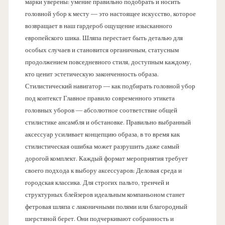
марки уверены: умение правильно подобрать и носить
головной убор к месту — это настоящее искусство, которое
возвращает в наш гардероб ощущение изысканного
европейского шика. Шляпа перестает быть деталью для
особых случаев и становится органичным, статусным
продолжением повседневного стиля, доступным каждому,
кто ценит эстетическую законченность образа.
Стилистический навигатор — как подбирать головной убор
под контекст Главное правило современного этикета
головных уборов — абсолютное соответствие общей
стилистике ансамбля и обстановке. Правильно выбранный
аксессуар усиливает концепцию образа, в то время как
стилистическая ошибка может разрушить даже самый
дорогой комплект. Каждый формат мероприятия требует
своего подхода к выбору аксессуаров: Деловая среда и
городская классика. Для строгих пальто, тренчей и
структурных блейзеров идеальным компаньоном станет
фетровая шляпа с лаконичными полями или благородный
шерстяной берет. Они подчеркивают собранность и