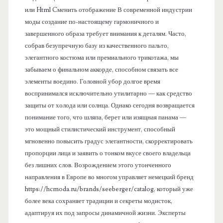
или Html Cменить отображение В современной индустрии
моды создание по-настоящему гармоничного и
завершенного образа требует внимания к деталям. Часто,
собрав безупречную базу из качественного пальто,
элегантного костюма или премиального трикотажа, мы
забываем о финальном аккорде, способном связать все
элементы воедино. Головной убор долгое время
воспринимался исключительно утилитарно — как средство
защиты от холода или солнца. Однако сегодня возвращается
понимание того, что шляпа, берет или изящная панама —
это мощный стилистический инструмент, способный
мгновенно повысить градус элегантности, скорректировать
пропорции лица и заявить о тонком вкусе своего владельца
без лишних слов. Возрождением этого утонченного
направления в Европе во многом управляет немецкий бренд
https://hcmoda.ru/brands/seeberger/catalog, который уже
более века сохраняет традиции и секреты модисток,
адаптируя их под запросы динамичной жизни. Эксперты