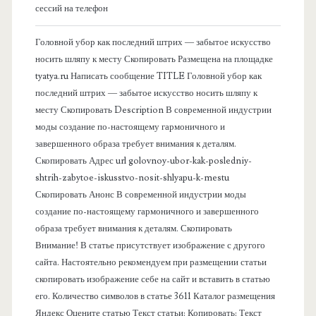
о
сессий на телефон
в
Головной убор как последний штрих — забытое искусство
носить шляпу к месту Скопировать Размещена на площадке
а
tyatya.ru Написать сообщение TITLE Головной убор как
последний штрих — забытое искусство носить шляпу к
я
месту Скопировать Description В современной индустрии
моды создание по-настоящему гармоничного и
п
завершенного образа требует внимания к деталям.
Скопировать Адрес url golovnoy-ubor-kak-posledniy-
а
shtrih-zabytoe-iskusstvo-nosit-shlyapu-k-mestu
Скопировать Анонс В современной индустрии моды
н
создание по-настоящему гармоничного и завершенного
образа требует внимания к деталям. Скопировать
е
Внимание! В статье присутствует изображение с другого
сайта. Настоятельно рекомендуем при размещении статьи
л
скопировать изображение себе на сайт и вставить в статью
его. Количество символов в статье 3611 Каталог размещения
ь
Яндекс Оцените статью Текст статьи: Копировать: Текст