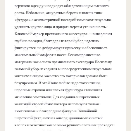
верхнюю одежду и подходят обладательницам высокого
роста. Небольшие, аккуратные береты и шляпы типа
«федора» с асимметричной посадкой помогают визуально
удлинить круглое лицо и придать чертам утонченность.
Ключевой маркер премиального аксессуара — выверенная
глубина посадки, благодаря которой убор надежно
фиксируется, не деформирует прическу и обеспечивает
максимальный комфорт в носке. Бескомпромиссные
материалы как основа премиального аксессуара Поскольку
головной убор находится в непосредственном визуальном
контакте с лицом, качество его материалов должно быть
безупречным. В этой зоне любые недостатки ткани,
неровные строчки или плохая фурнитура становятся
мгновенно заметными. Для создания вневременных
коллекций европейские мастера используют только
экологичные и благородные фактуры. Тончайший
шерстяной фетр, нежная ангора, длинноволокнистый
хлопок и экзотическая соломка ручного плетения проходят