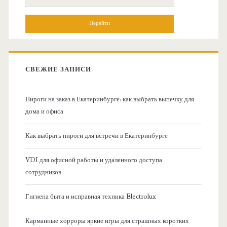
н
о
и
о
с
к
в
:
СВЕЖИЕ ЗАПИСИ
н
Пироги на заказ в Екатеринбурге: как выбрать выпечку для
а
дома и офиса
я
Как выбрать пироги для встречи в Екатеринбурге
б
VDI для офисной работы и удаленного доступа
сотрудников
о
Гигиена быта и исправная техника Electrolux
к
Карманные хорроры яркие игры для страшных коротких