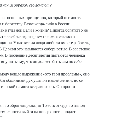
 каким образом его ломают?
ин из основных принципов, который пытаются
и богатству. Разве когда-либо в России
как к главной цели в жизни? Никогда богатство не
атство не было критерием положительности
бщинна. У нас всегда люди любили вместе работать,
 В Церкви это называется соборностью. В советское
ом. В последние десятилетия пытаются человека
 внушить ему, что он должен быть сам по себе.
в моду вошло выражение «это твои проблемы», оно
тобы общинный дух ушел из нашей жизни, но он
тической памяти все равно есть. Он просто
.
-то обратная реакция. То есть откуда-то из под
возможности выйти на поверхность, подает