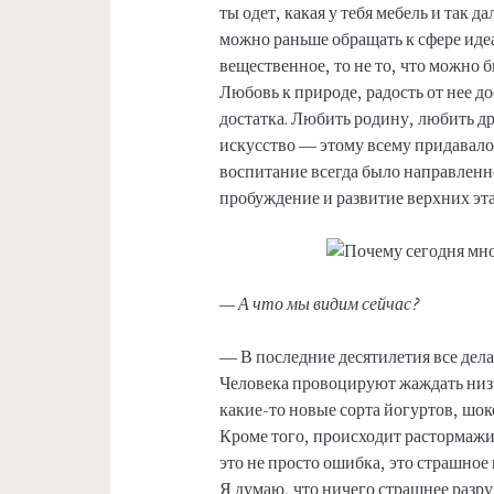
ты одет, какая у тебя мебель и так д
можно раньше обращать к сфере идеа
вещественное, то не то, что можно б
Любовь к природе, радость от нее д
достатка. Любить родину, любить д
искусство — этому всему придавало
воспитание всегда было направленно
пробуждение и развитие верхних эт
— А что мы видим сейчас?
— В последние десятилетия все дела
Человека провоцируют жаждать низ
какие-то новые сорта йогуртов, шок
Кроме того, происходит растормаж
это не просто ошибка, это страшное
Я думаю, что ничего страшнее разр