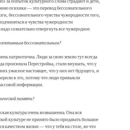
Из-за попыток культурного слома страдают и дети,
ению психики — это перевод бессознательного
оги, бессознательного чувства чужеродности того,
 подчиняться и чувства чужеродности
 надо сознательно отвергнуть все чужеродное.
оллективным бессознательным?
ень патриотична. Люди за свою землю тут всегда
гда произошла Перестройка, стали внушать, что у
 них ужасное настоящее, что у них нет будущего, и
верили в это, потому что люди привыкли
 массовой информации.
тической памяти?
ская культура очень возвышенна. Она вся
ской культуре не принято было придавать большое
ся качеством жизни — что у тебя на столе, во что