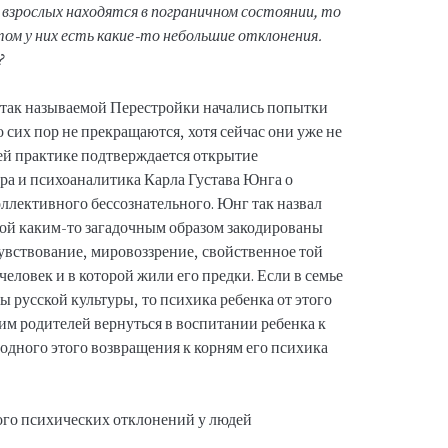
и взрослых находятся в пограничном состоянии, то
этом у них есть какие-то небольшие отклонения.
?
 так называемой Перестройки начались попытки
 сих пор не прекращаются, хотя сейчас они уже не
оей практике подтверждается открытие
а и психоаналитика Карла Густава Юнга о
ллективного бессознательного. Юнг так назвал
рой каким-то загадочным образом закодированы
вствование, мировоззрение, свойственное той
человек и в которой жили его предки. Если в семье
русской культуры, то психика ребенка от этого
сим родителей вернуться в воспитании ребенка к
одного этого возвращения к корням его психика