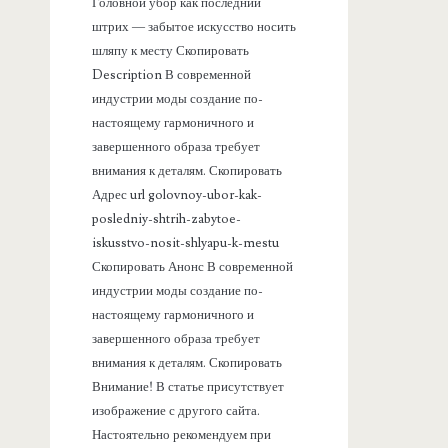
а
Головной убор как последний
штрих — забытое искусство носить
н
шляпу к месту Скопировать
Description В современной
е
индустрии моды создание по-
настоящему гармоничного и
л
завершенного образа требует
внимания к деталям. Скопировать
ь
Адрес url golovnoy-ubor-kak-
posledniy-shtrih-zabytoe-
iskusstvo-nosit-shlyapu-k-mestu
Скопировать Анонс В современной
индустрии моды создание по-
настоящему гармоничного и
завершенного образа требует
внимания к деталям. Скопировать
Внимание! В статье присутствует
изображение с другого сайта.
Настоятельно рекомендуем при