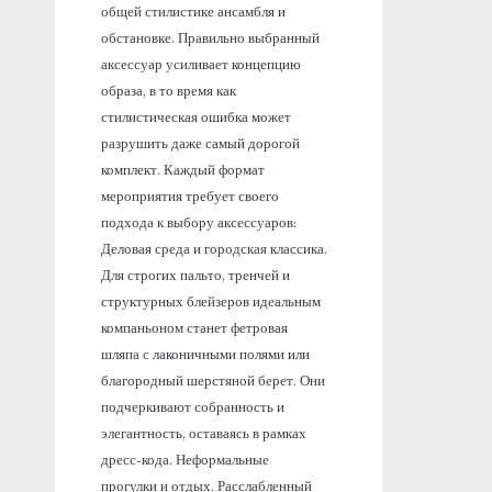
общей стилистике ансамбля и
обстановке. Правильно выбранный
аксессуар усиливает концепцию
образа, в то время как
стилистическая ошибка может
разрушить даже самый дорогой
комплект. Каждый формат
мероприятия требует своего
подхода к выбору аксессуаров:
Деловая среда и городская классика.
Для строгих пальто, тренчей и
структурных блейзеров идеальным
компаньоном станет фетровая
шляпа с лаконичными полями или
благородный шерстяной берет. Они
подчеркивают собранность и
элегантность, оставаясь в рамках
дресс-кода. Неформальные
прогулки и отдых. Расслабленный