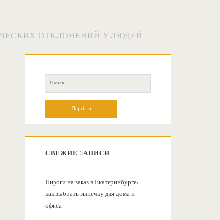
ЧЕСКИХ ОТКЛОНЕНИЙ У ЛЮДЕЙ
О
с
П
о
н
и
с
о
к
:
в
СВЕЖИЕ ЗАПИСИ
н
Пироги на заказ в Екатеринбурге:
как выбрать выпечку для дома и
а
офиса