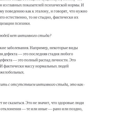
н из главных показателей психической нормы. И
у поведению как к эталону, и говорят, что нужно
то естественно, то не стыдно, фактически их
дизации психики.
у людей нет интимного стыда?
кие заболевания. Например, некоторые виды
ия дефекта — это последняя стадия любого
дефекта — это полный распад личности. Это
 И фактически массу нормальных людей
яжелобольных.
жить с отсутствием интимного стыда, это как-
т не сказаться. Это не значит, что здоровые люди
 отклонения — те или иные — рано или поздно,