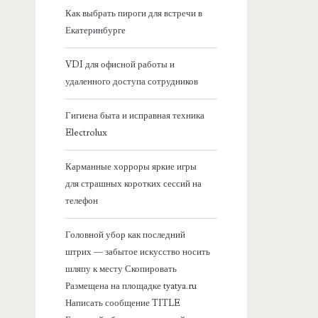
я
Как выбрать пироги для встречи в
Екатеринбурге
б
VDI для офисной работы и
о
удаленного доступа сотрудников
к
Гигиена быта и исправная техника
Electrolux
о
Карманные хорроры яркие игры
в
для страшных коротких сессий на
телефон
а
Головной убор как последний
я
штрих — забытое искусство носить
шляпу к месту Скопировать
п
Размещена на площадке tyatya.ru
Написать сообщение TITLE