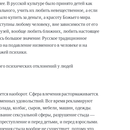
алее. В русской культуре было принято детей как
льного, учить их любить невещественное, а если
ыло купить за деньги, а красоту Божьего мира.
оступны любому человеку, вне зависимости от его
рузей, вообще любить ближних, любить настоящее
сь большое значение. Русское традиционное
 на подавление низменного в человеке и на
ажей психики.
ется наоборот. Сфера влечения растормаживается.
менных удовольствий. Все время рекламируют
олада, колбас, сыров, мебели, машин, одежды.
ивание сексуальной сферы, разрушение стыда —
 преступление и перед детьми, и перед взрослыми.
ушения стыда вообще не существует, потому что