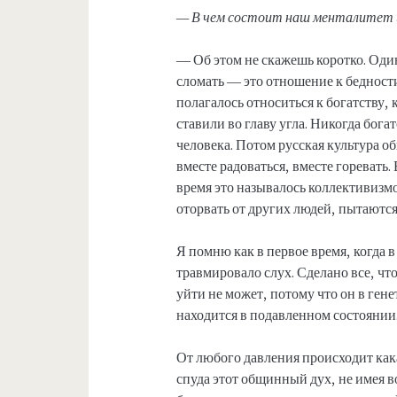
— В чем состоит наш менталитет и
— Об этом не скажешь коротко. Од
сломать — это отношение к бедности 
полагалось относиться к богатству, 
ставили во главу угла. Никогда бог
человека. Потом русская культура о
вместе радоваться, вместе горевать.
время это называлось коллективизм
оторвать от других людей, пытаются
Я помню как в первое время, когда 
травмировало слух. Сделано все, ч
уйти не может, потому что он в гене
находится в подавленном состоянии
От любого давления происходит какая
спуда этот общинный дух, не имея 