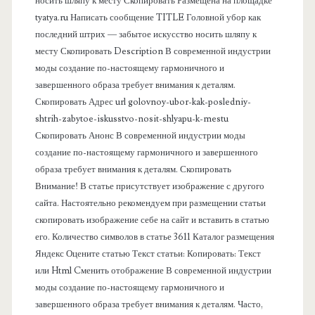
носить шляпу к месту Скопировать Размещена на площадке
а
tyatya.ru Написать сообщение TITLE Головной убор как
последний штрих — забытое искусство носить шляпу к
я
месту Скопировать Description В современной индустрии
моды создание по-настоящему гармоничного и
п
завершенного образа требует внимания к деталям.
Скопировать Адрес url golovnoy-ubor-kak-posledniy-
а
shtrih-zabytoe-iskusstvo-nosit-shlyapu-k-mestu
Скопировать Анонс В современной индустрии моды
н
создание по-настоящему гармоничного и завершенного
образа требует внимания к деталям. Скопировать
е
Внимание! В статье присутствует изображение с другого
сайта. Настоятельно рекомендуем при размещении статьи
л
скопировать изображение себе на сайт и вставить в статью
его. Количество символов в статье 3611 Каталог размещения
ь
Яндекс Оцените статью Текст статьи: Копировать: Текст
или Html Cменить отображение В современной индустрии
моды создание по-настоящему гармоничного и
завершенного образа требует внимания к деталям. Часто,