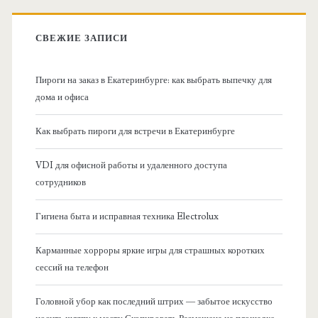
к
в
:
СВЕЖИЕ ЗАПИСИ
н
Пироги на заказ в Екатеринбурге: как выбрать выпечку для
а
дома и офиса
я
Как выбрать пироги для встречи в Екатеринбурге
б
VDI для офисной работы и удаленного доступа
сотрудников
о
Гигиена быта и исправная техника Electrolux
к
Карманные хорроры яркие игры для страшных коротких
о
сессий на телефон
в
Головной убор как последний штрих — забытое искусство