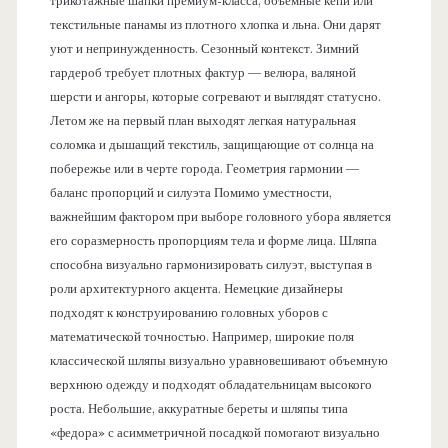
трикотажные шапки премиум-класса, объемные кепи или
текстильные панамы из плотного хлопка и льна. Они дарят
уют и непринужденность. Сезонный контекст. Зимний
гардероб требует плотных фактур — велюра, валяной
шерсти и ангоры, которые согревают и выглядят статусно.
Летом же на первый план выходят легкая натуральная
соломка и дышащий текстиль, защищающие от солнца на
побережье или в черте города. Геометрия гармонии —
баланс пропорций и силуэта Помимо уместности,
важнейшим фактором при выборе головного убора является
его соразмерность пропорциям тела и форме лица. Шляпа
способна визуально гармонизировать силуэт, выступая в
роли архитектурного акцента. Немецкие дизайнеры
подходят к конструированию головных уборов с
математической точностью. Например, широкие поля
классической шляпы визуально уравновешивают объемную
верхнюю одежду и подходят обладательницам высокого
роста. Небольшие, аккуратные береты и шляпы типа
«федора» с асимметричной посадкой помогают визуально