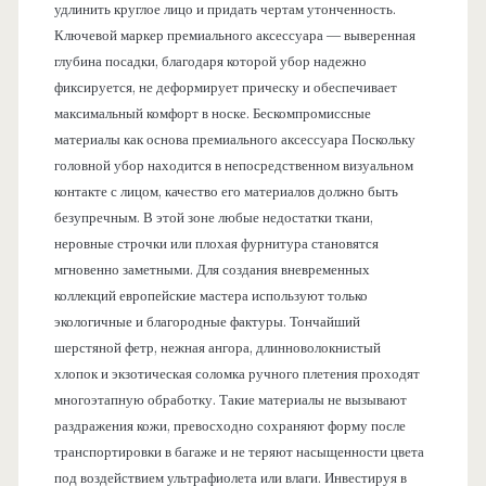
удлинить круглое лицо и придать чертам утонченность.
Ключевой маркер премиального аксессуара — выверенная
глубина посадки, благодаря которой убор надежно
фиксируется, не деформирует прическу и обеспечивает
максимальный комфорт в носке. Бескомпромиссные
материалы как основа премиального аксессуара Поскольку
головной убор находится в непосредственном визуальном
контакте с лицом, качество его материалов должно быть
безупречным. В этой зоне любые недостатки ткани,
неровные строчки или плохая фурнитура становятся
мгновенно заметными. Для создания вневременных
коллекций европейские мастера используют только
экологичные и благородные фактуры. Тончайший
шерстяной фетр, нежная ангора, длинноволокнистый
хлопок и экзотическая соломка ручного плетения проходят
многоэтапную обработку. Такие материалы не вызывают
раздражения кожи, превосходно сохраняют форму после
транспортировки в багаже и не теряют насыщенности цвета
под воздействием ультрафиолета или влаги. Инвестируя в