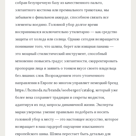
собрав безупречную базу из качественного пальто,
элегантного костюма или премиального трикотажа, мы
забываем о финальном аккорде, способном связать все
элементы воедино. Головной убор долгое время
воспринимался исключительно утилитарно — как средство
защиты от холода или солнца. Однако сегодня возвращается
понимание того, что шляпа, берет или изящная панама —
это мощный стилистический инструмент, способный
мгновенно повысить градус элегантности, скорректировать
пропорции лица и заявить о тонком вкусе своего владельца
без лишних слов. Возрождением этого утонченного
направления в Европе во многом управляет немецкий бренд
https://hcmoda.ru/brands/seeberger/catalog, который уже
более века сохраняет традиции и секреты модисток,
адаптируя их под запросы динамичной жизни. Эксперты
марки уверены: умение правильно подобрать и носить
головной убор к месту — это настоящее искусство, которое
возвращает в наш гардероб ощущение изысканного
европейского шика. Шляпа перестает быть деталью для