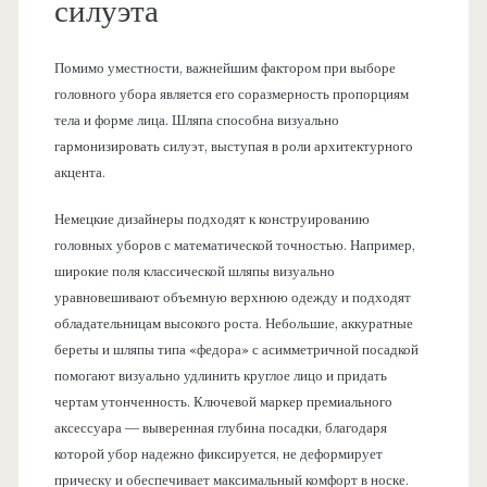
силуэта
Помимо уместности, важнейшим фактором при выборе
головного убора является его соразмерность пропорциям
тела и форме лица. Шляпа способна визуально
гармонизировать силуэт, выступая в роли архитектурного
акцента.
Немецкие дизайнеры подходят к конструированию
головных уборов с математической точностью. Например,
широкие поля классической шляпы визуально
уравновешивают объемную верхнюю одежду и подходят
обладательницам высокого роста. Небольшие, аккуратные
береты и шляпы типа «федора» с асимметричной посадкой
помогают визуально удлинить круглое лицо и придать
чертам утонченность. Ключевой маркер премиального
аксессуара — выверенная глубина посадки, благодаря
которой убор надежно фиксируется, не деформирует
прическу и обеспечивает максимальный комфорт в носке.