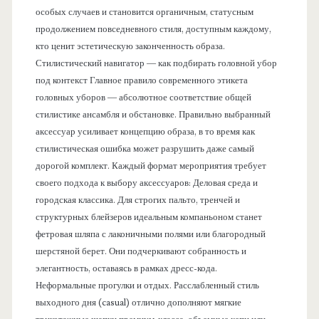
особых случаев и становится органичным, статусным
продолжением повседневного стиля, доступным каждому,
кто ценит эстетическую законченность образа.
Стилистический навигатор — как подбирать головной убор
под контекст Главное правило современного этикета
головных уборов — абсолютное соответствие общей
стилистике ансамбля и обстановке. Правильно выбранный
аксессуар усиливает концепцию образа, в то время как
стилистическая ошибка может разрушить даже самый
дорогой комплект. Каждый формат мероприятия требует
своего подхода к выбору аксессуаров: Деловая среда и
городская классика. Для строгих пальто, тренчей и
структурных блейзеров идеальным компаньоном станет
фетровая шляпа с лаконичными полями или благородный
шерстяной берет. Они подчеркивают собранность и
элегантность, оставаясь в рамках дресс-кода.
Неформальные прогулки и отдых. Расслабленный стиль
выходного дня (casual) отлично дополняют мягкие