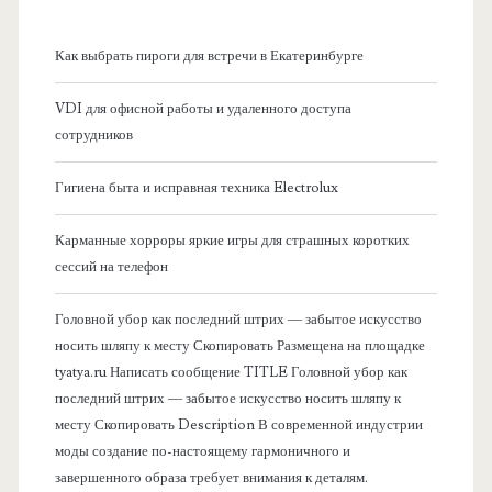
н
Как выбрать пироги для встречи в Екатеринбурге
а
VDI для офисной работы и удаленного доступа
я
сотрудников
б
Гигиена быта и исправная техника Electrolux
о
Карманные хорроры яркие игры для страшных коротких
сессий на телефон
к
Головной убор как последний штрих — забытое искусство
о
носить шляпу к месту Скопировать Размещена на площадке
tyatya.ru Написать сообщение TITLE Головной убор как
в
последний штрих — забытое искусство носить шляпу к
месту Скопировать Description В современной индустрии
а
моды создание по-настоящему гармоничного и
завершенного образа требует внимания к деталям.