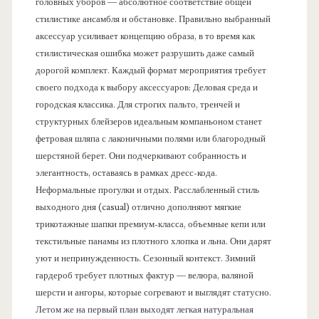
головных уборов — абсолютное соответствие общей
стилистике ансамбля и обстановке. Правильно выбранный
аксессуар усиливает концепцию образа, в то время как
стилистическая ошибка может разрушить даже самый
дорогой комплект. Каждый формат мероприятия требует
своего подхода к выбору аксессуаров: Деловая среда и
городская классика. Для строгих пальто, тренчей и
структурных блейзеров идеальным компаньоном станет
фетровая шляпа с лаконичными полями или благородный
шерстяной берет. Они подчеркивают собранность и
элегантность, оставаясь в рамках дресс-кода.
Неформальные прогулки и отдых. Расслабленный стиль
выходного дня (casual) отлично дополняют мягкие
трикотажные шапки премиум-класса, объемные кепи или
текстильные панамы из плотного хлопка и льна. Они дарят
уют и непринужденность. Сезонный контекст. Зимний
гардероб требует плотных фактур — велюра, валяной
шерсти и ангоры, которые согревают и выглядят статусно.
Летом же на первый план выходят легкая натуральная