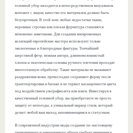
головной убор находится в непосредственном визуальном
контакте с лицом, качество его материалов должно быть
безупречным. В этой зоне любые недостатки ткани,
неровные строчки или плохая фурнитура становятся
мгновенно заметными. Для создания вневременных
коллекций европейские мастера используют только
экологичные и благородные фактуры. Тончайший
шерстяной фетр, нежная ангора, длинноволокнистый
хлопок и экзотическая соломка ручного плетения проходят
многоэтапную обработку. Такие материалы не вызывают
раздражения кожи, превосходно сохраняют форму после
транспортировки в багаже и не теряют насыщенности цвета
под воздействием ультрафиолета или влаги. Инвестируя в
качественный головной убор, вы приобретаете не просто
защиту от непогоды, а уникальный маркер стиля, который
делает любой ваш выход запоминающимся и статусным.
В современной индустрии моды создание по-настоящему
гармоничного и завершенного образа требует внимания к