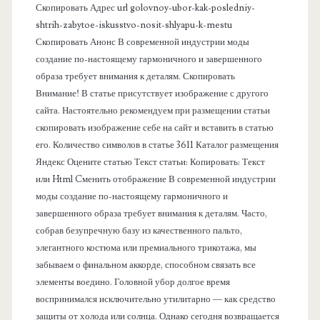
я
Скопировать Адрес url golovnoy-ubor-kak-posledniy-
shtrih-zabytoe-iskusstvo-nosit-shlyapu-k-mestu
п
Скопировать Анонс В современной индустрии моды
создание по-настоящему гармоничного и завершенного
а
образа требует внимания к деталям. Скопировать
Внимание! В статье присутствует изображение с другого
н
сайта. Настоятельно рекомендуем при размещении статьи
скопировать изображение себе на сайт и вставить в статью
е
его. Количество символов в статье 3611 Каталог размещения
Яндекс Оцените статью Текст статьи: Копировать: Текст
л
или Html Cменить отображение В современной индустрии
моды создание по-настоящему гармоничного и
ь
завершенного образа требует внимания к деталям. Часто,
собрав безупречную базу из качественного пальто,
элегантного костюма или премиального трикотажа, мы
забываем о финальном аккорде, способном связать все
элементы воедино. Головной убор долгое время
воспринимался исключительно утилитарно — как средство
защиты от холода или солнца. Однако сегодня возвращается