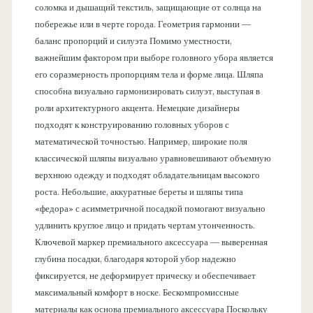
соломка и дышащий текстиль, защищающие от солнца на
побережье или в черте города. Геометрия гармонии —
баланс пропорций и силуэта Помимо уместности,
важнейшим фактором при выборе головного убора является
его соразмерность пропорциям тела и форме лица. Шляпа
способна визуально гармонизировать силуэт, выступая в
роли архитектурного акцента. Немецкие дизайнеры
подходят к конструированию головных уборов с
математической точностью. Например, широкие поля
классической шляпы визуально уравновешивают объемную
верхнюю одежду и подходят обладательницам высокого
роста. Небольшие, аккуратные береты и шляпы типа
«федора» с асимметричной посадкой помогают визуально
удлинить круглое лицо и придать чертам утонченность.
Ключевой маркер премиального аксессуара — выверенная
глубина посадки, благодаря которой убор надежно
фиксируется, не деформирует прическу и обеспечивает
максимальный комфорт в носке. Бескомпромиссные
материалы как основа премиального аксессуара Поскольку