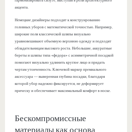
гармонизировать силуэт, выступая в роли архитектурного
акцента.
Немецкие дизайнеры подходят к конструированию
головных уборов с математической точностью. Например,
широкие поля классической шляпы визуально
уравновешивают объемную верхнюю одежду и подходят
обладательницам высокого роста. Небольшие, аккуратные
береты и шляпы типа «федора» с асимметричной посадкой
помогают визуально удлинить круглое лицо и придать
чертам утонченность. Ключевой маркер премиального
аксессуара — выверенная глубина посадки, благодаря
которой убор надежно фиксируется, не деформирует
прическу и обеспечивает максимальный комфорт в носке.
Бескомпромиссные
материалы как основа