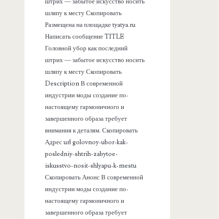
а
штрих — забытое искусство носить
шляпу к месту Скопировать
н
Размещена на площадке tyatya.ru
Написать сообщение TITLE
е
Головной убор как последний
штрих — забытое искусство носить
л
шляпу к месту Скопировать
Description В современной
ь
индустрии моды создание по-
настоящему гармоничного и
завершенного образа требует
внимания к деталям. Скопировать
Адрес url golovnoy-ubor-kak-
posledniy-shtrih-zabytoe-
iskusstvo-nosit-shlyapu-k-mestu
Скопировать Анонс В современной
индустрии моды создание по-
настоящему гармоничного и
завершенного образа требует