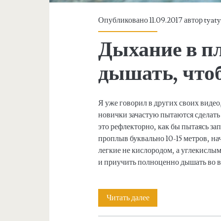
р
а
Опубликовано 11.09.2017 автор
tyat
м
,
у
Дыхание в п
в
ш
дышать, что
к
ы
у
Я уже говорил в других своих видео
ж
новички зачастую пытаются сделать
это рефлекторно, как бы пытаясь зап
и
проплыв буквально 10-15 метров, на
легкие не кислородом, а углекислым
в
и приучить полноценно дышать во в
а
Читать далее
Д
н
ы