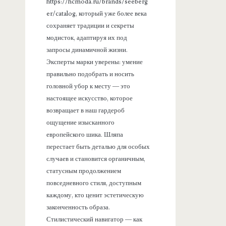
https://hcmoda.ru/brands/seeberg
er/catalog, который уже более века
сохраняет традиции и секреты
модисток, адаптируя их под
запросы динамичной жизни.
Эксперты марки уверены: умение
правильно подобрать и носить
головной убор к месту — это
настоящее искусство, которое
возвращает в наш гардероб
ощущение изысканного
европейского шика. Шляпа
перестает быть деталью для особых
случаев и становится органичным,
статусным продолжением
повседневного стиля, доступным
каждому, кто ценит эстетическую
законченность образа.
Стилистический навигатор — как