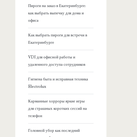
я
Пироги на заказ в Екатеринбурге:
как выбрать выпечку для дома и
б
офиса
о
Как выбрать пироги для встречи в
Екатеринбурге
к
VDI для офисной работы и
о
удаленного доступа сотрудников
в
Гигиена быта и исправная техника
Electrolux
а
Карманные хорроры яркие игры
я
для страшных коротких сессий на
телефон
п
Головной убор как последний