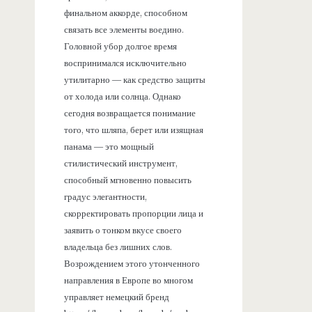
финальном аккорде, способном
связать все элементы воедино.
Головной убор долгое время
воспринимался исключительно
утилитарно — как средство защиты
от холода или солнца. Однако
сегодня возвращается понимание
того, что шляпа, берет или изящная
панама — это мощный
стилистический инструмент,
способный мгновенно повысить
градус элегантности,
скорректировать пропорции лица и
заявить о тонком вкусе своего
владельца без лишних слов.
Возрождением этого утонченного
направления в Европе во многом
управляет немецкий бренд