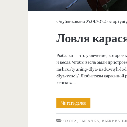
:
<
Опубликовано 25.01.2022 автор
tyat
s
Ловля карас
p
a
Рыбалка — это увлечение, которое 
и весла. Чтобы весла были пристрое
n
msk.ru/tyuning-dlya-naduvnyh-lod
dlya-vesel/. Любителям карасиной 
>
«соски».…
О
Читать далее
Л
х
о
ОХОТА, РЫБАЛКА, ВЫЖИВАНИ
в