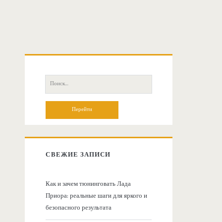
О
с
П
о
н
и
с
о
к
:
в
СВЕЖИЕ ЗАПИСИ
н
Как и зачем тюнинговать Лада
Приора: реальные шаги для яркого и
а
безопасного результата