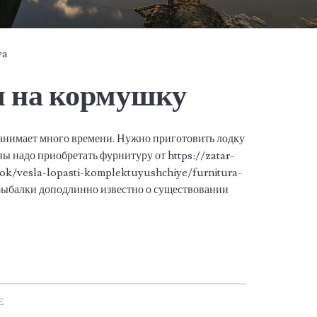
ya
я на кормушку
занимает много времени. Нужно приготовить лодку
ны надо приобретать фурнитуру от https://zatar-
ok/vesla-lopasti-komplektuyushchiye/furnitura-
рыбалки доподлинно известно о существовании
Е