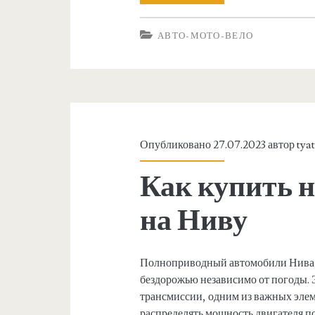
т
о
о
АВТО-МОТО-ВЕЛО
р
-
в
м
е
т
о
:
Опубликовано 27.07.2023 автор
tya
т
Л
Как купить 
о
е
на Ниву
г
-
е
в
Полноприводный автомобили Нива –
н
бездорожью независимо от погоды. 
е
д
трансмиссии, одним из важных элем
распределять мощность двигателя п