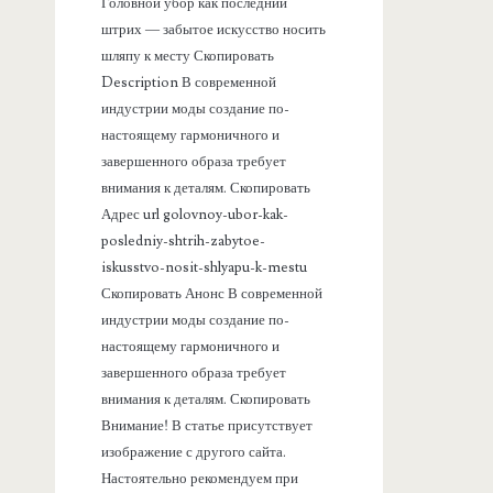
а
Головной убор как последний
штрих — забытое искусство носить
н
шляпу к месту Скопировать
Description В современной
е
индустрии моды создание по-
настоящему гармоничного и
л
завершенного образа требует
внимания к деталям. Скопировать
ь
Адрес url golovnoy-ubor-kak-
posledniy-shtrih-zabytoe-
iskusstvo-nosit-shlyapu-k-mestu
Скопировать Анонс В современной
индустрии моды создание по-
настоящему гармоничного и
завершенного образа требует
внимания к деталям. Скопировать
Внимание! В статье присутствует
изображение с другого сайта.
Настоятельно рекомендуем при