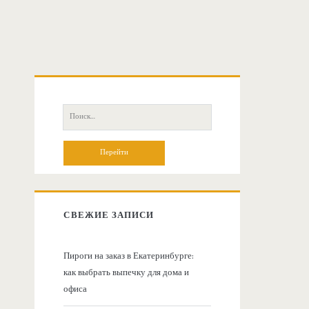
О
с
П
о
н
и
с
о
к
:
в
СВЕЖИЕ ЗАПИСИ
н
Пироги на заказ в Екатеринбурге:
как выбрать выпечку для дома и
а
офиса