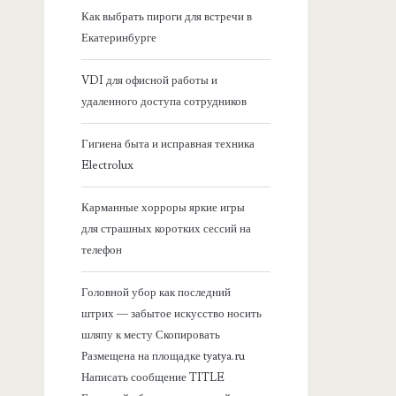
я
Как выбрать пироги для встречи в
Екатеринбурге
б
VDI для офисной работы и
о
удаленного доступа сотрудников
к
Гигиена быта и исправная техника
Electrolux
о
Карманные хорроры яркие игры
в
для страшных коротких сессий на
телефон
а
Головной убор как последний
я
штрих — забытое искусство носить
шляпу к месту Скопировать
п
Размещена на площадке tyatya.ru
Написать сообщение TITLE