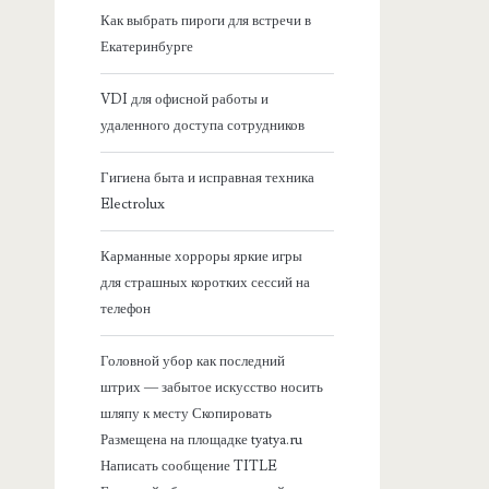
я
Как выбрать пироги для встречи в
Екатеринбурге
б
VDI для офисной работы и
о
удаленного доступа сотрудников
к
Гигиена быта и исправная техника
Electrolux
о
Карманные хорроры яркие игры
в
для страшных коротких сессий на
телефон
а
Головной убор как последний
я
штрих — забытое искусство носить
шляпу к месту Скопировать
п
Размещена на площадке tyatya.ru
Написать сообщение TITLE