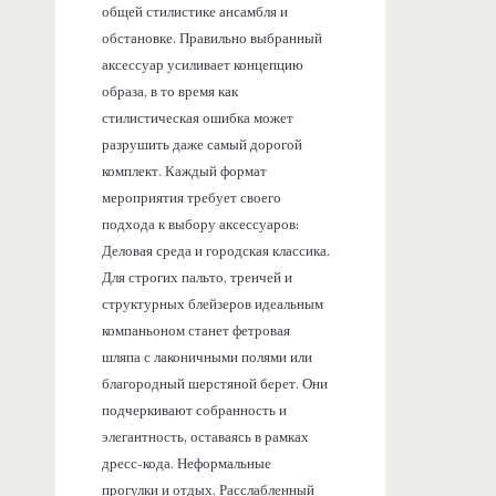
общей стилистике ансамбля и
обстановке. Правильно выбранный
аксессуар усиливает концепцию
образа, в то время как
стилистическая ошибка может
разрушить даже самый дорогой
комплект. Каждый формат
мероприятия требует своего
подхода к выбору аксессуаров:
Деловая среда и городская классика.
Для строгих пальто, тренчей и
структурных блейзеров идеальным
компаньоном станет фетровая
шляпа с лаконичными полями или
благородный шерстяной берет. Они
подчеркивают собранность и
элегантность, оставаясь в рамках
дресс-кода. Неформальные
прогулки и отдых. Расслабленный