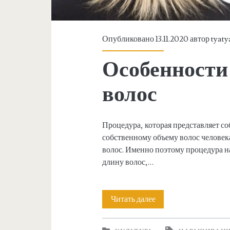
s
p
Опубликовано 13.11.2020 автор
tyaty
a
Особенности
n
волос
>
н
Процедура, которая представляет с
собственному объему волос человека
а
волос. Именно поэтому процедура н
длину волос,…
р
а
Читать далее
О
с