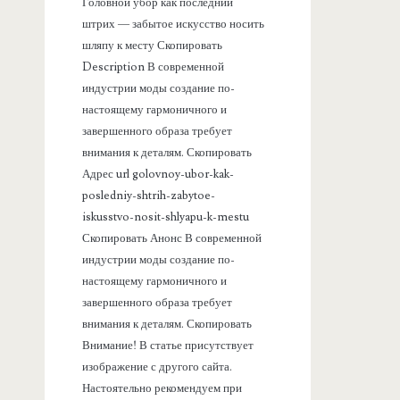
а
Головной убор как последний
штрих — забытое искусство носить
н
шляпу к месту Скопировать
Description В современной
е
индустрии моды создание по-
настоящему гармоничного и
л
завершенного образа требует
внимания к деталям. Скопировать
ь
Адрес url golovnoy-ubor-kak-
posledniy-shtrih-zabytoe-
iskusstvo-nosit-shlyapu-k-mestu
Скопировать Анонс В современной
индустрии моды создание по-
настоящему гармоничного и
завершенного образа требует
внимания к деталям. Скопировать
Внимание! В статье присутствует
изображение с другого сайта.
Настоятельно рекомендуем при