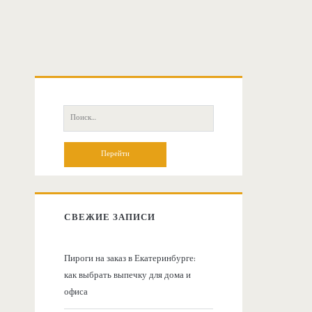
О
с
П
о
н
и
с
о
к
:
в
СВЕЖИЕ ЗАПИСИ
н
Пироги на заказ в Екатеринбурге:
как выбрать выпечку для дома и
а
офиса