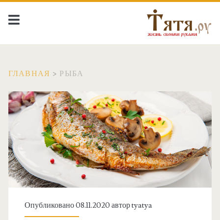
ГЛАВНАЯ
>
РЫБА
М
е
т
к
а
Опубликовано 08.11.2020 автор
tyatya