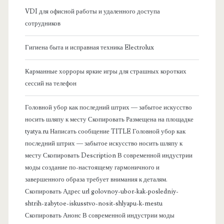
б
о
VDI для офисной работы и удаленного доступа
д
сотрудников
о
у
Гигиена быта и исправная техника Electrolux
к
к
Карманные хорроры яркие игры для страшных коротких
о
т
сессий на телефон
о
в
Головной убор как последний штрих — забытое искусство
в
носить шляпу к месту Скопировать Размещена на площадке
а
tyatya.ru Написать сообщение TITLE Головной убор как
последний штрих — забытое искусство носить шляпу к
я
месту Скопировать Description В современной индустрии
моды создание по-настоящему гармоничного и
п
завершенного образа требует внимания к деталям.
Скопировать Адрес url golovnoy-ubor-kak-posledniy-
а
shtrih-zabytoe-iskusstvo-nosit-shlyapu-k-mestu
Скопировать Анонс В современной индустрии моды