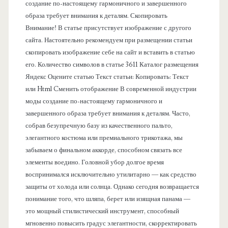
н
создание по-настоящему гармоничного и завершенного
образа требует внимания к деталям. Скопировать
е
Внимание! В статье присутствует изображение с другого
сайта. Настоятельно рекомендуем при размещении статьи
л
скопировать изображение себе на сайт и вставить в статью
его. Количество символов в статье 3611 Каталог размещения
ь
Яндекс Оцените статью Текст статьи: Копировать: Текст
или Html Cменить отображение В современной индустрии
моды создание по-настоящему гармоничного и
завершенного образа требует внимания к деталям. Часто,
собрав безупречную базу из качественного пальто,
элегантного костюма или премиального трикотажа, мы
забываем о финальном аккорде, способном связать все
элементы воедино. Головной убор долгое время
воспринимался исключительно утилитарно — как средство
защиты от холода или солнца. Однако сегодня возвращается
понимание того, что шляпа, берет или изящная панама —
это мощный стилистический инструмент, способный
мгновенно повысить градус элегантности, скорректировать