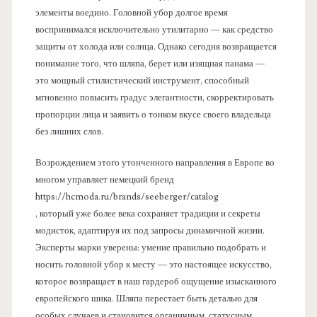
элементы воедино. Головной убор долгое время
воспринимался исключительно утилитарно — как средство
защиты от холода или солнца. Однако сегодня возвращается
понимание того, что шляпа, берет или изящная панама —
это мощный стилистический инструмент, способный
мгновенно повысить градус элегантности, скорректировать
пропорции лица и заявить о тонком вкусе своего владельца
без лишних слов.
Возрождением этого утонченного направления в Европе во
многом управляет немецкий бренд
https://hcmoda.ru/brands/seeberger/catalog
, который уже более века сохраняет традиции и секреты
модисток, адаптируя их под запросы динамичной жизни.
Эксперты марки уверены: умение правильно подобрать и
носить головной убор к месту — это настоящее искусство,
которое возвращает в наш гардероб ощущение изысканного
европейского шика. Шляпа перестает быть деталью для
особых случаев и становится органичным, статусным