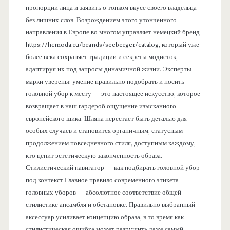
пропорции лица и заявить о тонком вкусе своего владельца
без лишних слов. Возрождением этого утонченного
направления в Европе во многом управляет немецкий бренд
https://hcmoda.ru/brands/seeberger/catalog, который уже
более века сохраняет традиции и секреты модисток,
адаптируя их под запросы динамичной жизни. Эксперты
марки уверены: умение правильно подобрать и носить
головной убор к месту — это настоящее искусство, которое
возвращает в наш гардероб ощущение изысканного
европейского шика. Шляпа перестает быть деталью для
особых случаев и становится органичным, статусным
продолжением повседневного стиля, доступным каждому,
кто ценит эстетическую законченность образа.
Стилистический навигатор — как подбирать головной убор
под контекст Главное правило современного этикета
головных уборов — абсолютное соответствие общей
стилистике ансамбля и обстановке. Правильно выбранный
аксессуар усиливает концепцию образа, в то время как
стилистическая ошибка может разрушить даже самый