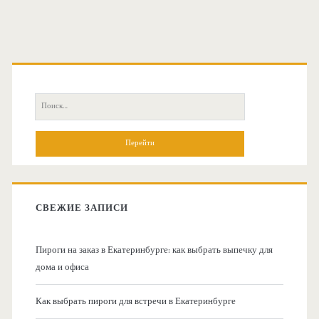
а
р
О
ы
с
б
П
н
о
ы
и
и
о
с
к
м
в
:
о
СВЕЖИЕ ЗАПИСИ
н
р
е
Пироги на заказ в Екатеринбурге: как выбрать выпечку для
а
дома и офиса
п
я
р
Как выбрать пироги для встречи в Екатеринбурге