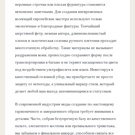
неровные строчки или плохая фурнитура становятся
мгновенно заметными. Для создания вневременных
коллекций европейские мастера используют только
экологичные и благородные фактуры. Тончайший
шерстяной фетр, нежная ангора, длинноволокнистый
хлопок и экзотическая соломка ручного плетения проходят
многоэтапную обработку. Такие материалы не вызывают
раздражения кожи, превосходно сохраняют форму после
транспортировки в багаже и не теряют насыщенности цвета
под воздействием ультрафиолета или влаги. Инвестируя в
качественный головной убор, вы приобретаете не просто
защиту от непогоды, а уникальный маркер стиля, который
делает любой ваш выход запоминающимся и статусным.
В современной индустрии моды создание по-настоящему
гармоничного и завершенного образа требует внимания к
деталям. Часто, собрав безупречную базу из качественного
пальто, элегантного костюма или премиального трикотажа,
мы забываем о финальном аккорде, способном связать все