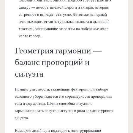
Сезонный контекст. Зимний гардероб требует плотных
фактур — велюра, валяной шерсти и ангоры, которые
согревают и выглядят статусно. Летом же на первый
план выходят легкая натуральная соломка и дышащий
текстиль, защищающие от солнца на побережье или в
черте города.
Геометрия гармонии —
баланс пропорций и
силуэта
Помимо уместности, важнейшим фактором при выборе
головного убора является его соразмерность пропорциям
тела и форме лица. Шляпа способна визуально
гармонизировать силуэт, выступая в роли архитектурного
акцента.
Немецкие дизайнеры подходят к конструированию