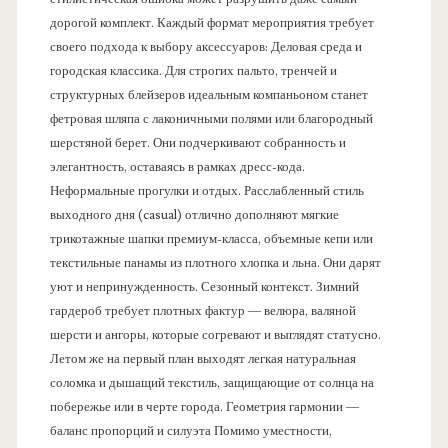
дорогой комплект. Каждый формат мероприятия требует
своего подхода к выбору аксессуаров: Деловая среда и
городская классика. Для строгих пальто, тренчей и
структурных блейзеров идеальным компаньоном станет
фетровая шляпа с лаконичными полями или благородный
шерстяной берет. Они подчеркивают собранность и
элегантность, оставаясь в рамках дресс-кода.
Неформальные прогулки и отдых. Расслабленный стиль
выходного дня (casual) отлично дополняют мягкие
трикотажные шапки премиум-класса, объемные кепи или
текстильные панамы из плотного хлопка и льна. Они дарят
уют и непринужденность. Сезонный контекст. Зимний
гардероб требует плотных фактур — велюра, валяной
шерсти и ангоры, которые согревают и выглядят статусно.
Летом же на первый план выходят легкая натуральная
соломка и дышащий текстиль, защищающие от солнца на
побережье или в черте города. Геометрия гармонии —
баланс пропорций и силуэта Помимо уместности,