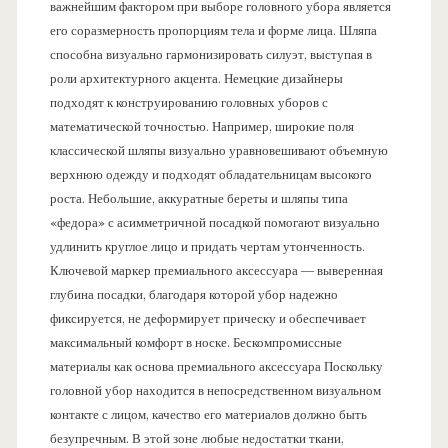
важнейшим фактором при выборе головного убора является
его соразмерность пропорциям тела и форме лица. Шляпа
способна визуально гармонизировать силуэт, выступая в
роли архитектурного акцента. Немецкие дизайнеры
подходят к конструированию головных уборов с
математической точностью. Например, широкие поля
классической шляпы визуально уравновешивают объемную
верхнюю одежду и подходят обладательницам высокого
роста. Небольшие, аккуратные береты и шляпы типа
«федора» с асимметричной посадкой помогают визуально
удлинить круглое лицо и придать чертам утонченность.
Ключевой маркер премиального аксессуара — выверенная
глубина посадки, благодаря которой убор надежно
фиксируется, не деформирует прическу и обеспечивает
максимальный комфорт в носке. Бескомпромиссные
материалы как основа премиального аксессуара Поскольку
головной убор находится в непосредственном визуальном
контакте с лицом, качество его материалов должно быть
безупречным. В этой зоне любые недостатки ткани,