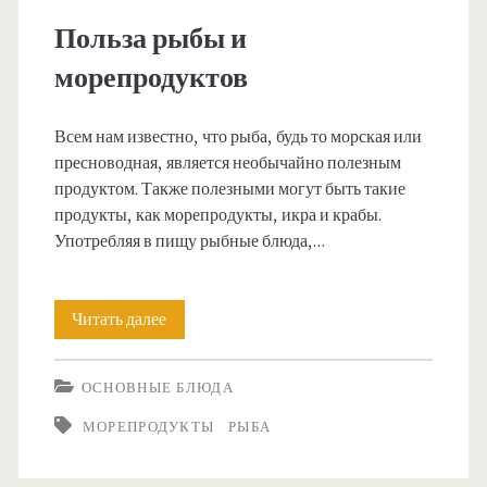
а
Польза рыбы и
<
морепродуктов
/
Всем нам известно, что рыба, будь то морская или
пресноводная, является необычайно полезным
s
продуктом. Также полезными могут быть такие
продукты, как морепродукты, икра и крабы.
p
Употребляя в пищу рыбные блюда,…
a
Читать далее
П
n
о
>
ОСНОВНЫЕ БЛЮДА
л
МОРЕПРОДУКТЫ
РЫБА
ь
з