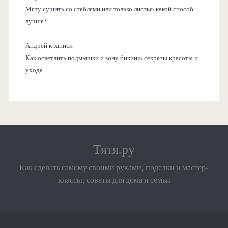
Мяту сушить со стеблями или только листья: какой способ
лучше?
Андрей
к записи
Как осветлить подмышки и зону бикини: секреты красоты и
ухода
Тятя.ру
Как сделать самому своими руками, поделки и мастер-
классы, советы для дома и семьи