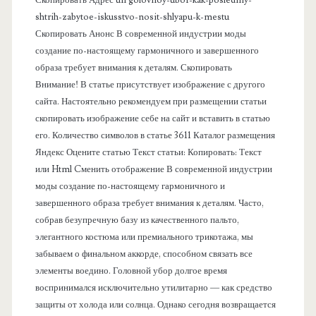
а
shtrih-zabytoe-iskusstvo-nosit-shlyapu-k-mestu
Скопировать Анонс В современной индустрии моды
н
создание по-настоящему гармоничного и завершенного
образа требует внимания к деталям. Скопировать
е
Внимание! В статье присутствует изображение с другого
сайта. Настоятельно рекомендуем при размещении статьи
л
скопировать изображение себе на сайт и вставить в статью
его. Количество символов в статье 3611 Каталог размещения
ь
Яндекс Оцените статью Текст статьи: Копировать: Текст
или Html Cменить отображение В современной индустрии
моды создание по-настоящему гармоничного и
завершенного образа требует внимания к деталям. Часто,
собрав безупречную базу из качественного пальто,
элегантного костюма или премиального трикотажа, мы
забываем о финальном аккорде, способном связать все
элементы воедино. Головной убор долгое время
воспринимался исключительно утилитарно — как средство
защиты от холода или солнца. Однако сегодня возвращается