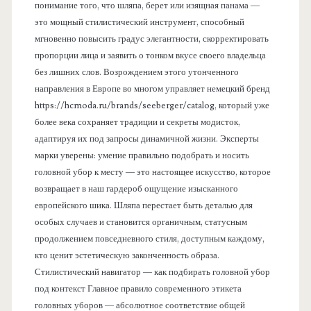
понимание того, что шляпа, берет или изящная панама —
это мощный стилистический инструмент, способный
мгновенно повысить градус элегантности, скорректировать
пропорции лица и заявить о тонком вкусе своего владельца
без лишних слов. Возрождением этого утонченного
направления в Европе во многом управляет немецкий бренд
https://hcmoda.ru/brands/seeberger/catalog, который уже
более века сохраняет традиции и секреты модисток,
адаптируя их под запросы динамичной жизни. Эксперты
марки уверены: умение правильно подобрать и носить
головной убор к месту — это настоящее искусство, которое
возвращает в наш гардероб ощущение изысканного
европейского шика. Шляпа перестает быть деталью для
особых случаев и становится органичным, статусным
продолжением повседневного стиля, доступным каждому,
кто ценит эстетическую законченность образа.
Стилистический навигатор — как подбирать головной убор
под контекст Главное правило современного этикета
головных уборов — абсолютное соответствие общей