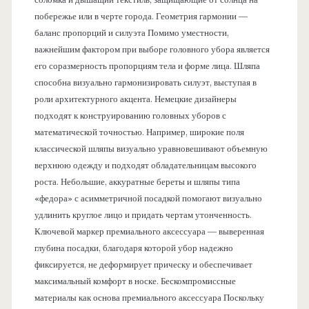
побережье или в черте города. Геометрия гармонии —
баланс пропорций и силуэта Помимо уместности,
важнейшим фактором при выборе головного убора является
его соразмерность пропорциям тела и форме лица. Шляпа
способна визуально гармонизировать силуэт, выступая в
роли архитектурного акцента. Немецкие дизайнеры
подходят к конструированию головных уборов с
математической точностью. Например, широкие поля
классической шляпы визуально уравновешивают объемную
верхнюю одежду и подходят обладательницам высокого
роста. Небольшие, аккуратные береты и шляпы типа
«федора» с асимметричной посадкой помогают визуально
удлинить круглое лицо и придать чертам утонченность.
Ключевой маркер премиального аксессуара — выверенная
глубина посадки, благодаря которой убор надежно
фиксируется, не деформирует прическу и обеспечивает
максимальный комфорт в носке. Бескомпромиссные
материалы как основа премиального аксессуара Поскольку