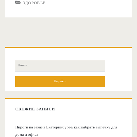
ЗДОРОВЬЕ
О
с
П
н
о
и
о
с
к
в
:
СВЕЖИЕ ЗАПИСИ
н
Пироги на заказ в Екатеринбурге: как выбрать выпечку для
а
дома и офиса