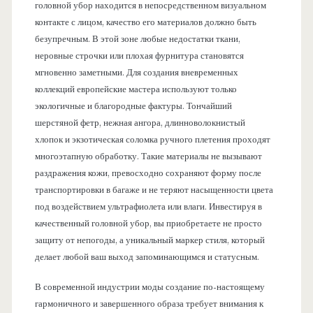
головной убор находится в непосредственном визуальном
контакте с лицом, качество его материалов должно быть
безупречным. В этой зоне любые недостатки ткани,
неровные строчки или плохая фурнитура становятся
мгновенно заметными. Для создания вневременных
коллекций европейские мастера используют только
экологичные и благородные фактуры. Тончайший
шерстяной фетр, нежная ангора, длинноволокнистый
хлопок и экзотическая соломка ручного плетения проходят
многоэтапную обработку. Такие материалы не вызывают
раздражения кожи, превосходно сохраняют форму после
транспортировки в багаже и не теряют насыщенности цвета
под воздействием ультрафиолета или влаги. Инвестируя в
качественный головной убор, вы приобретаете не просто
защиту от непогоды, а уникальный маркер стиля, который
делает любой ваш выход запоминающимся и статусным.
В современной индустрии моды создание по-настоящему
гармоничного и завершенного образа требует внимания к