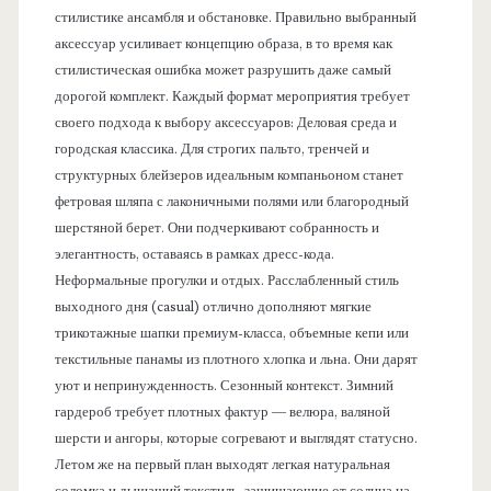
стилистике ансамбля и обстановке. Правильно выбранный
аксессуар усиливает концепцию образа, в то время как
стилистическая ошибка может разрушить даже самый
дорогой комплект. Каждый формат мероприятия требует
своего подхода к выбору аксессуаров: Деловая среда и
городская классика. Для строгих пальто, тренчей и
структурных блейзеров идеальным компаньоном станет
фетровая шляпа с лаконичными полями или благородный
шерстяной берет. Они подчеркивают собранность и
элегантность, оставаясь в рамках дресс-кода.
Неформальные прогулки и отдых. Расслабленный стиль
выходного дня (casual) отлично дополняют мягкие
трикотажные шапки премиум-класса, объемные кепи или
текстильные панамы из плотного хлопка и льна. Они дарят
уют и непринужденность. Сезонный контекст. Зимний
гардероб требует плотных фактур — велюра, валяной
шерсти и ангоры, которые согревают и выглядят статусно.
Летом же на первый план выходят легкая натуральная
соломка и дышащий текстиль, защищающие от солнца на