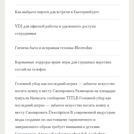
я
Как выбрать пироги для встречи в Екатеринбурге
б
VDI для офисной работы и удаленного доступа
сотрудников
о
Гигиена быта и исправная техника Electrolux
к
Карманные хорроры яркие игры для страшных коротких
о
сессий на телефон
в
Головной убор как последний штрих — забытое искусство
носить шляпу к месту Скопировать Размещена на площадке
а
tyatya.ru Написать сообщение TITLE Головной убор как
последний штрих — забытое искусство носить шляпу к
я
месту Скопировать Description В современной индустрии
моды создание по-настоящему гармоничного и
п
завершенного образа требует внимания к деталям.
Скопировать Адрес url golovnoy-ubor-kak-posledniy-